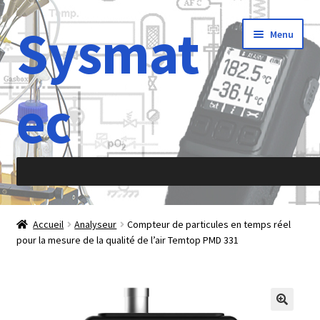
Sysmat
Aller
Aller
Menu
à
au
la
contenu
navigation
ec
Accueil
Accueil
Analyseur
Compteur de particules en temps réel
pour la mesure de la qualité de l’air Temtop PMD 331
À propos de
Abréviations
Accélération