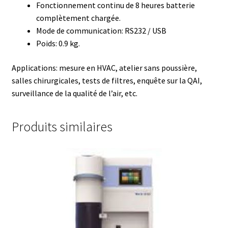
Certificats de calibration de température
Fonctionnement continu de 8 heures batterie
complètement chargée.
Collecteur de fractions
Mode de communication: RS232 / USB
Poids: 0.9 kg.
Commande
Applications: mesure en HVAC, atelier sans poussière,
salles chirurgicales, tests de filtres, enquête sur la QAI,
Compteur de colonies
surveillance de la qualité de l’air, etc.
Conditions générales de vente
Produits similaires
Conductivité
Connectique d’occasion
Consommable – Cryogénie
Consommable – Culture