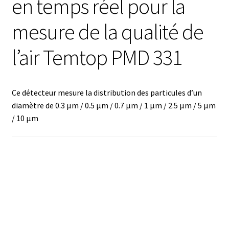
en temps réel pour la
Analyse des antibiotiques
mesure de la qualité de
Analyse des gaz
l’air Temtop PMD 331
Analyse des toxines
Ce détecteur mesure la distribution des particules d’un
Analyse du lait
diamètre de 0.3 μm / 0.5 μm / 0.7 μm / 1 μm / 2.5 μm / 5 μm
/ 10 μm
Analyse du vin
Analyse microbiologique
Appareils de laboratoire
Appareils de laboratoire d’occasion