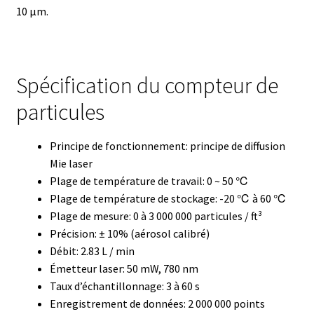
10 μm.
Boites à gants
Broyeur de cellules
Spécification du compteur de
Calibrateur de température
particules
Caméra – Vision
Principe de fonctionnement: principe de diffusion
Mie laser
Capteur de température
Plage de température de travail: 0 ~ 50 ℃
Plage de température de stockage: -20 ℃ à 60 ℃
Capteurs météo et climatiques
Plage de mesure: 0 à 3 000 000 particules / ft³
Précision: ± 10% (aérosol calibré)
Cartes de communication
Débit: 2.83 L / min
Émetteur laser: 50 mW, 780 nm
Centrifugeuses
Taux d’échantillonnage: 3 à 60 s
Enregistrement de données: 2 000 000 points