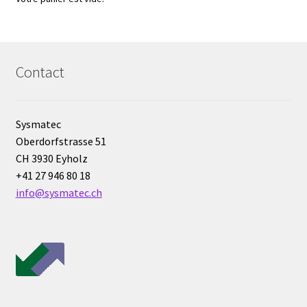
Enregistreur de température jetable
Enregistreurs universels
Contact
Enzymes
Etalonnage et homologation des balances
Sysmatec
Oberdorfstrasse 51
Evaporation
CH 3930 Eyholz
+41 27 946 80 18
info@sysmatec.ch
Extraction
Fermenteur
Fermenteurs d’occasion
Filtration