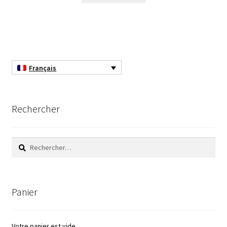
Eau pure et ultrapure
Echantillonnage
Français
Echantillonneur d’air
Electronique d’occasion
Rechercher
Electrophorèse
Rechercher :
Endoscope
Enregistreur d’humidité
Panier
Enregistreur de température
Votre panier est vide.