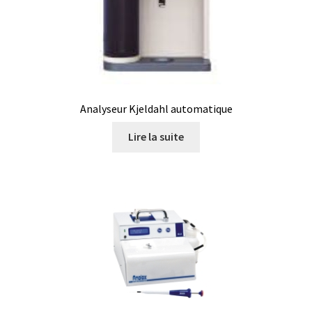
Consommable – Distribution de liquides
Consommable – Divers
Consommable – Protection (gants, masque,…)
Analyseur Kjeldahl automatique
Consommables
Lire la suite
Contact
Contrôle
Cultures de microorganismes anaérobes et microaérobes
Débit