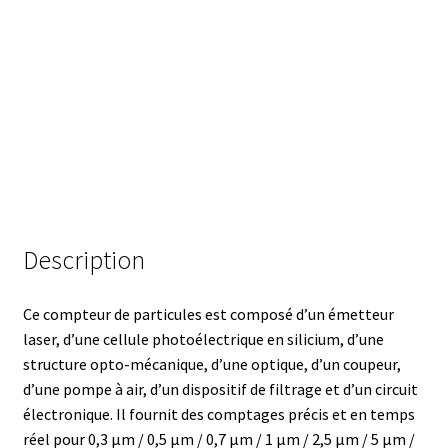
Armoires antidéflagrantes EX
Autoclave
Automation avec Labvision
Automatisation avec Lea
Bain-marie et thermostat
Description
Bains à ultrasons
Ce compteur de particules est composé d’un émetteur
Bec Bunsen
laser, d’une cellule photoélectrique en silicium, d’une
structure opto-mécanique, d’une optique, d’un coupeur,
Bioréacteur
d’une pompe à air, d’un dispositif de filtrage et d’un circuit
électronique.
Il fournit des comptages précis et en temps
Blocs thermostatés
réel pour 0,3 μm / 0,5 μm / 0,7 μm / 1 μm / 2,5 μm / 5 μm /