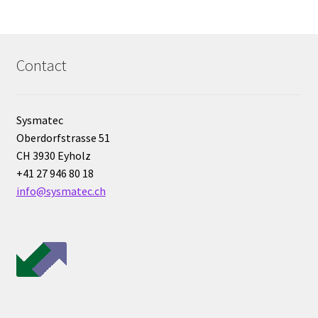
Analyse des antibiotiques
Analyse des gaz
Contact
Analyse des toxines
Sysmatec
Analyse du lait
Oberdorfstrasse 51
CH 3930 Eyholz
Analyse du vin
+41 27 946 80 18
info@sysmatec.ch
Analyse microbiologique
Appareils de laboratoire
Appareils de laboratoire d’occasion