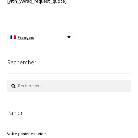
[yith_ywraq_request_quote]
Afficheur
Agitateurs magnétiques
Français
Agitateurs pour cultures
Rechercher
Agitation – Moteur
Agitation-Accessoires
Rechercher :
Analyse de composés chimiques
Panier
Analyse de l’eau
Analyse des allergènes
Votre panier est vide.