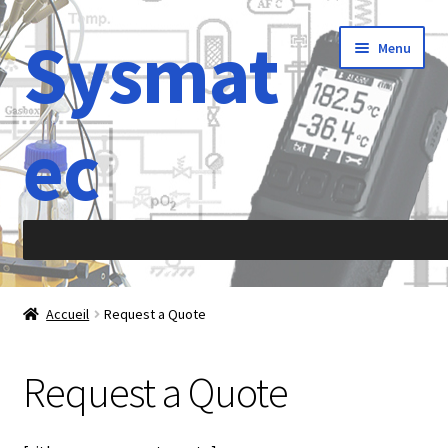
Sysmat
Aller
Aller
Menu
à
au
la
contenu
navigation
ec
Accueil
Accueil
Request a Quote
À propos de
Request a Quote
Abréviations
Accélération