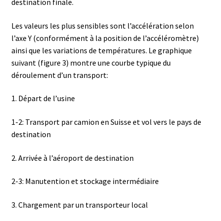
destination finale.
Certificats de calibration de température
Les valeurs les plus sensibles sont l’accélération selon
Collecteur de fractions
l’axe Y (conformément à la position de l’accéléromètre)
ainsi que les variations de températures. Le graphique
Commande
suivant (figure 3) montre une courbe typique du
déroulement d’un transport:
Compteur de colonies
1. Départ de l’usine
Conditions générales de vente
1-2: Transport par camion en Suisse et vol vers le pays de
Conductivité
destination
2. Arrivée à l’aéroport de destination
Connectique d’occasion
2-3: Manutention et stockage intermédiaire
Consommable – Cryogénie
3. Chargement par un transporteur local
Consommable – Culture