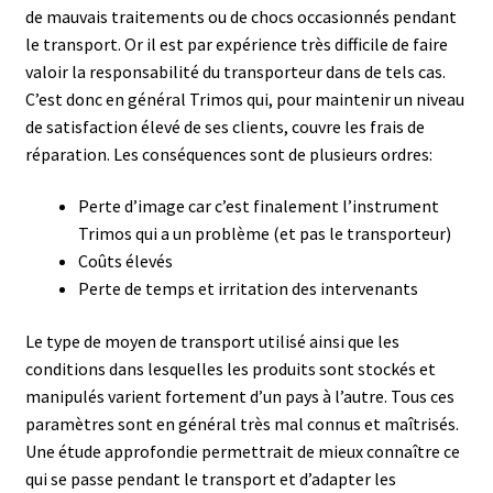
de mauvais traitements ou de chocs occasionnés pendant
Analyse des antibiotiques
le transport. Or il est par expérience très difficile de faire
valoir la responsabilité du transporteur dans de tels cas.
Analyse des gaz
C’est donc en général Trimos qui, pour maintenir un niveau
de satisfaction élevé de ses clients, couvre les frais de
Analyse des toxines
réparation. Les conséquences sont de plusieurs ordres:
Analyse du lait
Perte d’image car c’est finalement l’instrument
Trimos qui a un problème (et pas le transporteur)
Coûts élevés
Analyse du vin
Perte de temps et irritation des intervenants
Analyse microbiologique
Le type de moyen de transport utilisé ainsi que les
conditions dans lesquelles les produits sont stockés et
Appareils de laboratoire
manipulés varient fortement d’un pays à l’autre. Tous ces
paramètres sont en général très mal connus et maîtrisés.
Appareils de laboratoire d’occasion
Une étude approfondie permettrait de mieux connaître ce
qui se passe pendant le transport et d’adapter les