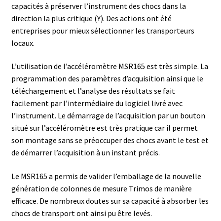
capacités à préserver l’instrument des chocs dans la
direction la plus critique (Y). Des actions ont été
Eau pure et ultrapure
entreprises pour mieux sélectionner les transporteurs
locaux.
Echantillonnage
L’utilisation de l’accéléromètre MSR165 est très simple. La
Echantillonneur d’air
programmation des paramètres d’acquisition ainsi que le
téléchargement et l’analyse des résultats se fait
Electronique d’occasion
facilement par l’intermédiaire du logiciel livré avec
l’instrument. Le démarrage de l’acquisition par un bouton
Electrophorèse
situé sur l’accéléromètre est très pratique car il permet
son montage sans se préoccuper des chocs avant le test et
Endoscope
de démarrer l’acquisition à un instant précis.
Le MSR165 a permis de valider l’emballage de la nouvelle
Enregistreur d’humidité
génération de colonnes de mesure Trimos de manière
efficace. De nombreux doutes sur sa capacité à absorber les
Enregistreur de température
chocs de transport ont ainsi pu être levés.