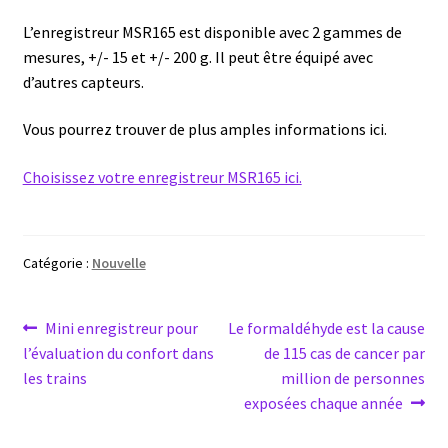
Enregistreur de température jetable
L’enregistreur MSR165 est disponible avec 2 gammes de
mesures, +/- 15 et +/- 200 g. Il peut être équipé avec
Enregistreurs universels
d’autres capteurs.
Enzymes
Vous pourrez trouver de plus amples informations ici.
Etalonnage et homologation des balances
Choisissez votre enregistreur MSR165 ici.
Evaporation
Catégorie :
Nouvelle
Extraction
Navigation
Article
Article
Mini enregistreur pour
Le formaldéhyde est la cause
Fermenteur
précédent :
suivant :
l’évaluation du confort dans
de 115 cas de cancer par
de
les trains
million de personnes
Fermenteurs d’occasion
l’article
exposées chaque année
Filtration