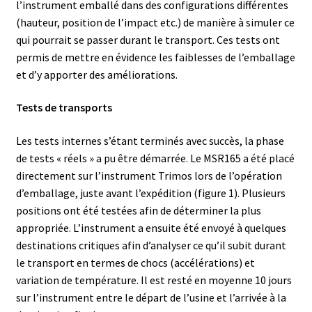
l’instrument emballé dans des configurations différentes
Boites à gants
(hauteur, position de l’impact etc.) de manière à simuler ce
qui pourrait se passer durant le transport. Ces tests ont
permis de mettre en évidence les faiblesses de l’emballage
Broyeur de cellules
et d’y apporter des améliorations.
Calibrateur de température
Tests de transports
Caméra – Vision
Les tests internes s’étant terminés avec succès, la phase
de tests « réels » a pu être démarrée. Le MSR165 a été placé
Capteur de température
directement sur l’instrument Trimos lors de l’opération
d’emballage, juste avant l’expédition (figure 1). Plusieurs
Capteurs météo et climatiques
positions ont été testées afin de déterminer la plus
appropriée. L’instrument a ensuite été envoyé à quelques
Cartes de communication
destinations critiques afin d’analyser ce qu’il subit durant
le transport en termes de chocs (accélérations) et
Centrifugeuses
variation de température. Il est resté en moyenne 10 jours
sur l’instrument entre le départ de l’usine et l’arrivée à la