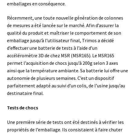
Armoires antidéflagrantes EX
emballages en conséquence.
Autoclave
Récemment, une toute nouvelle génération de colonnes
de mesures a été lancée sur le marché. Afin d’assurer la
Automation avec Labvision
qualité du produit et maîtriser le comportement de son
emballage jusqu’à l’utilisateur final, Trimos a décidé
d’effectuer une batterie de tests à l’aide d’un
Automatisation avec Lea
accéléromètre 3D de chez MSR (MSR165). Le MSR165
permet l’acquisition de chocs jusqu’à 200g selon 3 axes
Bain-marie et thermostat
ainsi que la température ambiante. Sa batterie lui offre une
autonomie de plusieurs semaines. C’est un dispositif
Bains à ultrasons
parfaitement adapté au suivi d’un colis, de l’usine jusqu’au
destinataire final.
Bec Bunsen
Tests de chocs
Bioréacteur
Une première série de tests ont été destinés à vérifier les
Blocs thermostatés
propriétés de l’emballage. Ils consistaient à faire chuter