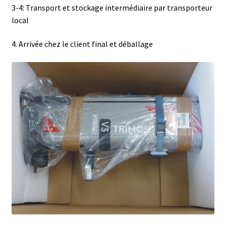
3-4: Transport et stockage intermédiaire par transporteur
Consommable – Distribution de liquides
local
4. Arrivée chez le client final et déballage
Consommable – Divers
Consommable – Protection (gants, masque,…)
Consommables
Contact
Contrôle
Cultures de microorganismes anaérobes et microaérobes
Débit