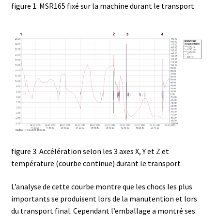
figure 1. MSR165 fixé sur la machine durant le transport
Demande de devis
Dernière nouvelle
Dessiccateur
Détermination du point de fusion
Développement d’applications SCADA
Développement d’applications Windows, Android et iOS
figure 3. Accélération selon les 3 axes X, Y et Z et
Développement de sites WEB
température (courbe continue) durant le transport
Digesteur
L’analyse de cette courbe montre que les chocs les plus
importants se produisent lors de la manutention et lors
du transport final. Cependant l’emballage a montré ses
DTS, expériences de traçage