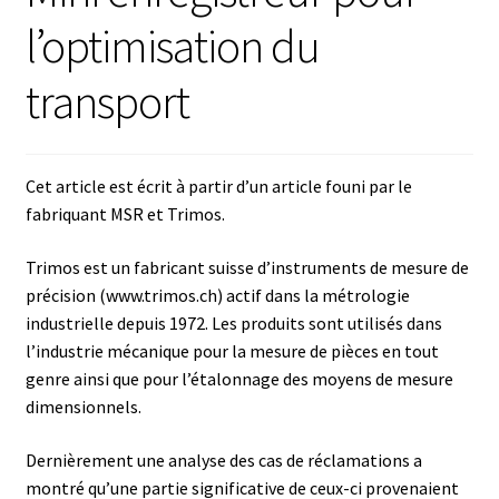
l’optimisation du
Afficheur
transport
Agitateurs magnétiques
Agitateurs pour cultures
Cet article est écrit à partir d’un article founi par le
fabriquant MSR et Trimos.
Agitation – Moteur
Trimos est un fabricant suisse d’instruments de mesure de
Agitation-Accessoires
précision (www.trimos.ch) actif dans la métrologie
industrielle depuis 1972. Les produits sont utilisés dans
Analyse de composés chimiques
l’industrie mécanique pour la mesure de pièces en tout
genre ainsi que pour l’étalonnage des moyens de mesure
dimensionnels.
Analyse de l’eau
Dernièrement une analyse des cas de réclamations a
Analyse des allergènes
montré qu’une partie significative de ceux-ci provenaient