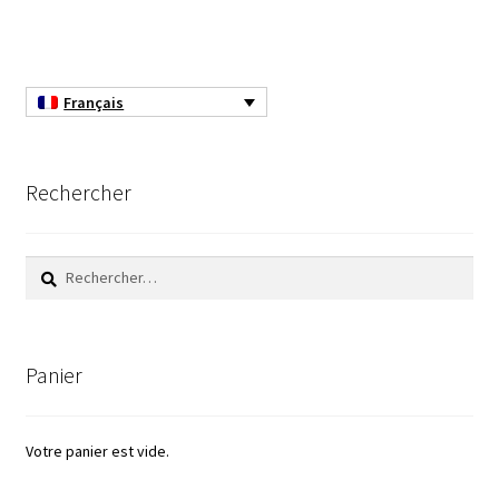
Filtres
Français
Four
Incubateurs
Rechercher
Lampes UV
Rechercher :
Lecteur de microplaque
Logiciel Cyclone – Calcul de cyclones
Panier
Logiciel de supervision FNet
Votre panier est vide.
Logiciel PhytoNet pour chambres climatiques