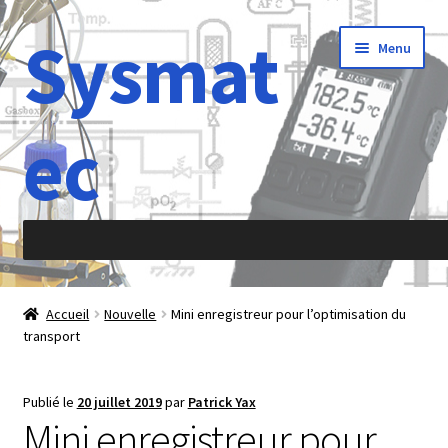
Sysmat
Aller
Aller
Menu
à
au
la
contenu
navigation
ec
Accueil
Accueil
Nouvelle
Mini enregistreur pour l’optimisation du
transport
À propos de
Abréviations
Publié le
20 juillet 2019
par
Patrick Yax
Mini enregistreur pour
Accélération