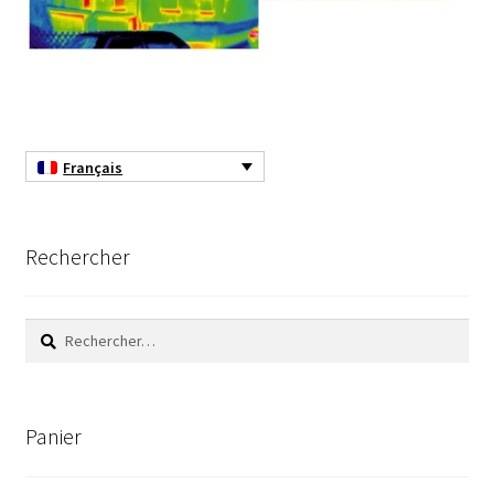
Armoires antidéflagrantes EX
Autoclave
Automation avec Labvision
Français
Automatisation avec Lea
Bain-marie et thermostat
Rechercher
Bains à ultrasons
Rechercher :
Bec Bunsen
Bioréacteur
Panier
Blocs thermostatés