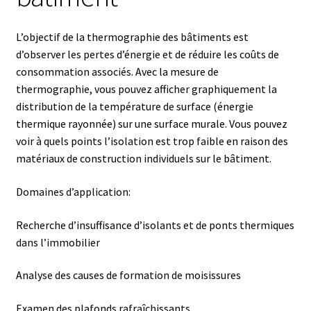
Afficheur
L’objectif de la thermographie des bâtiments est
d’observer les pertes d’énergie et de réduire les coûts de
Agitateurs magnétiques
consommation associés. Avec la mesure de
thermographie, vous pouvez afficher graphiquement la
distribution de la température de surface (énergie
Agitateurs pour cultures
thermique rayonnée) sur une surface murale. Vous pouvez
voir à quels points l’isolation est trop faible en raison des
Agitation – Moteur
matériaux de construction individuels sur le bâtiment.
Agitation-Accessoires
Domaines d’application:
Analyse de composés chimiques
Recherche d’insuffisance d’isolants et de ponts thermiques
dans l’immobilier
Analyse de l’eau
Analyse des causes de formation de moisissures
Analyse des allergènes
Examen des plafonds rafraîchissants