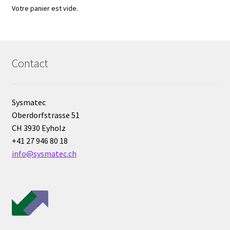
Votre panier est vide.
Boites à gants
Broyeur de cellules
Contact
Calibrateur de température
Caméra – Vision
Sysmatec
Oberdorfstrasse 51
Capteur de température
CH 3930 Eyholz
+41 27 946 80 18
Capteurs météo et climatiques
info@sysmatec.ch
Cartes de communication
Centrifugeuses