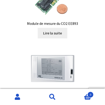
Module de mesure du CO2 EE893
Lire la suite
Enregistreur HUMLOG 20-TCO pour l’humidité, la
température et le CO2
0
Recherche
Recherche
Lire la suite