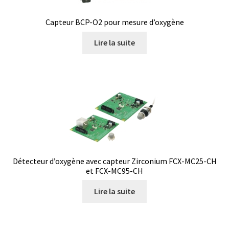
Consommable – Distribution de liquides
Capteur BCP-O2 pour mesure d’oxygène
Lire la suite
Consommable – Divers
Consommable – Protection (gants, masque,…)
Consommables
Contact
Contrôle
Détecteur d’oxygène avec capteur Zirconium FCX-MC25-CH
et FCX-MC95-CH
Cultures de microorganismes anaérobes et microaérobes
Lire la suite
Débit