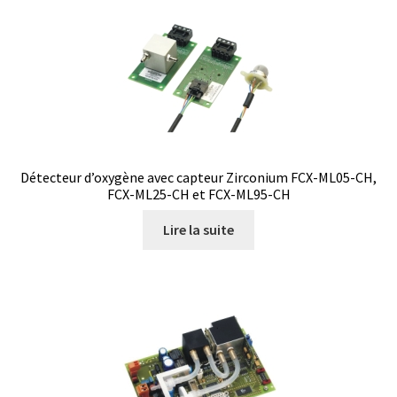
Demande de devis
Dernière nouvelle
Dessiccateur
Détermination du point de fusion
Détecteur d’oxygène avec capteur Zirconium FCX-ML05-CH,
FCX-ML25-CH et FCX-ML95-CH
Développement d’applications SCADA
Lire la suite
Développement d’applications Windows, Android et iOS
Développement de sites WEB
Digesteur
DTS, expériences de traçage