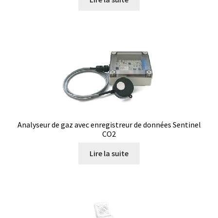
Filtres
Four
Incubateurs
Lampes UV
Analyseur de gaz avec enregistreur de données Sentinel
Lecteur de microplaque
CO2
Logiciel Cyclone – Calcul de cyclones
Lire la suite
Logiciel de supervision FNet
Logiciel PhytoNet pour chambres climatiques