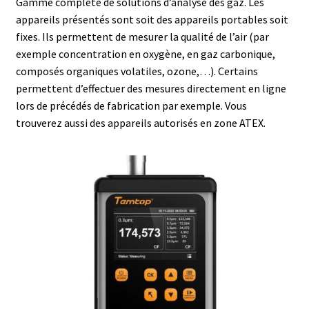
Gamme complète de solutions d’analyse des gaz. Les
appareils présentés sont soit des appareils portables soit
Afficheur
fixes. Ils permettent de mesurer la qualité de l’air (par
exemple concentration en oxygène, en gaz carbonique,
Agitateurs magnétiques
composés organiques volatiles, ozone,…). Certains
permettent d’effectuer des mesures directement en ligne
lors de précédés de fabrication par exemple. Vous
Agitateurs pour cultures
trouverez aussi des appareils autorisés en zone ATEX.
Agitation – Moteur
Agitation-Accessoires
Analyse de composés chimiques
Analyse de l’eau
Analyse des allergènes