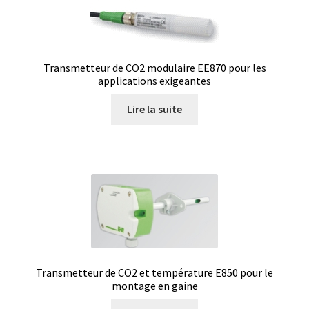
Produits spécial Covid 19 / coronavirus
Programmes d’évaluation externe de la qualité (EQA
Schemes)
Transmetteur de CO2 modulaire EE870 pour les
applications exigeantes
Promotion – Produits neufs
Lire la suite
Promotions
Réacteurs chimiques
Réfractomètre
Régulateurs
Transmetteur de CO2 et température E850 pour le
Request a Quote
montage en gaine