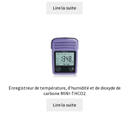
Milieu de culture
Lire la suite
Mobilier de laboratoire
Modules entrées/sorties
Mon compte
Nouvelles
Osmomètre
Enregistreur de température, d’humidité et de dioxyde de
page test pour traduction
carbone MINI-THCO2
Lire la suite
Panier
Pipette