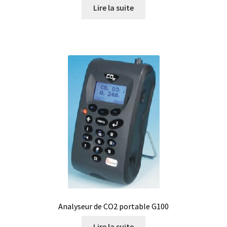
Lire la suite
Enregistreur de température jetable
Enregistreurs universels
Enzymes
Etalonnage et homologation des balances
Evaporation
Extraction
Fermenteur
Fermenteurs d’occasion
Analyseur de CO2 portable G100
Filtration
Lire la suite