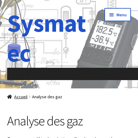
Sysmat
Aller
Aller
Menu
à
au
la
contenu
navigation
ec
Accueil
Accueil
Analyse des gaz
À propos de
Analyse des gaz
Abréviations
Accélération