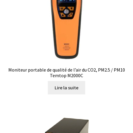
Boites à gants
Broyeur de cellules
Calibrateur de température
Caméra – Vision
Moniteur portable de qualité de l’air du CO2, PM2.5 / PM10
Capteur de température
Temtop M2000C
Lire la suite
Capteurs météo et climatiques
Cartes de communication
Centrifugeuses