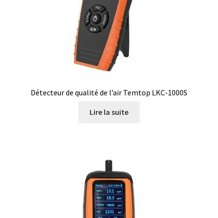
Armoires antidéflagrantes EX
Autoclave
Automation avec Labvision
Automatisation avec Lea
Détecteur de qualité de l’air Temtop LKC-1000S
Bain-marie et thermostat
Lire la suite
Bains à ultrasons
Bec Bunsen
Bioréacteur
Blocs thermostatés