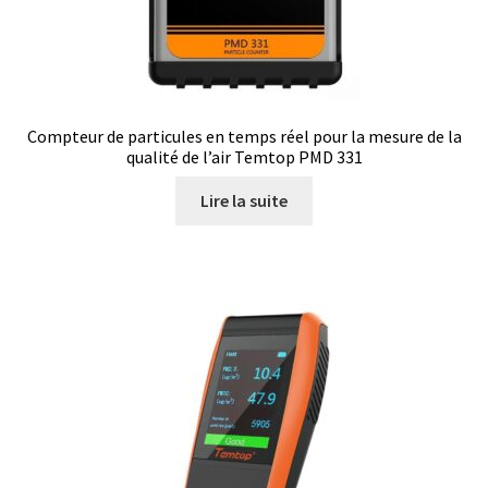
Analyse des antibiotiques
Analyse des gaz
Compteur de particules en temps réel pour la mesure de la
Analyse des toxines
qualité de l’air Temtop PMD 331
Lire la suite
Analyse du lait
Analyse du vin
Analyse microbiologique
Appareils de laboratoire
Appareils de laboratoire d’occasion