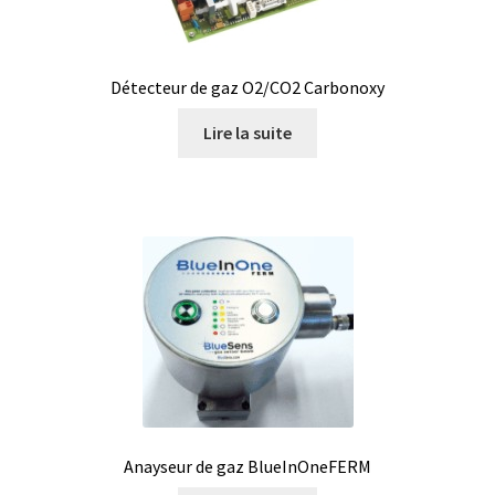
Eau pure et ultrapure
Détecteur de gaz O2/CO2 Carbonoxy
Echantillonnage
Lire la suite
Echantillonneur d’air
Electronique d’occasion
Electrophorèse
Endoscope
Enregistreur d’humidité
Enregistreur de température
Anayseur de gaz BlueInOneFERM