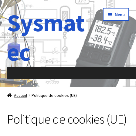
Sysmat
Aller
Aller
Menu
à
au
la
contenu
navigation
ec
Accueil
Accueil
Politique de cookies (UE)
À propos de
Politique de cookies (UE)
Abréviations
Accélération