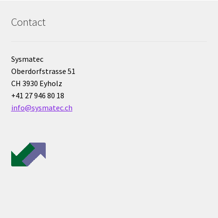
Analyse des antibiotiques
Contact
Analyse des gaz
Sysmatec
Analyse des toxines
Oberdorfstrasse 51
CH 3930 Eyholz
Analyse du lait
+41 27 946 80 18
info@sysmatec.ch
Analyse du vin
Analyse microbiologique
Appareils de laboratoire
Appareils de laboratoire d’occasion