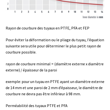
Eau pure et ultrapure
Echantillonnage
Rayon de courbure des tuyaux en PTFE, PFA et FEP
Echantillonneur d’air
Pour éviter la déformation ou le pliage du tuyau, l’équation
suivante sera utile pour déterminer le plus petit rayon de
Electronique d’occasion
courbure possible.
Electrophorèse
rayon de courbure minimal = (diamètre externe x diamètre
externe) / épaisseur de la paroi
Endoscope
exemple: pour un tuyau en PTFE ayant un diamètre externe
de 14 mm et une paroi de 2 mm d’épaisseur, le diamètre de
Enregistreur d’humidité
courbure ne devra pas être inférieur à 98 mm.
Enregistreur de température
Perméabilité des tuyaux PTFE et PFA