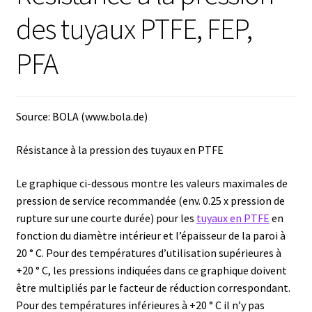
des tuyaux PTFE, FEP,
Afficheur
PFA
Agitateurs magnétiques
Agitateurs pour cultures
Source: BOLA (www.bola.de)
Agitation – Moteur
Résistance à la pression des tuyaux en PTFE
Agitation-Accessoires
Le graphique ci-dessous montre les valeurs maximales de
pression de service recommandée (env. 0.25 x pression de
rupture sur une courte durée) pour les
tuyaux en PTFE
en
Analyse de composés chimiques
fonction du diamètre intérieur et l’épaisseur de la paroi à
20 ° C. Pour des températures d’utilisation supérieures à
Analyse de l’eau
+20 ° C, les pressions indiquées dans ce graphique doivent
être multipliés par le facteur de réduction correspondant.
Analyse des allergènes
Pour des températures inférieures à +20 ° C il n’y pas