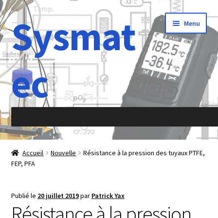
Sysmat
Aller
Aller
Menu
à
au
la
contenu
navigation
ec
Accueil
Accueil
Nouvelle
Résistance à la pression des tuyaux PTFE,
FEP, PFA
À propos de
Abréviations
Publié le
20 juillet 2019
par
Patrick Yax
Résistance à la pression
Accélération