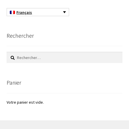
Français
Filtres
Four
Rechercher
Incubateurs
Rechercher :
Lampes UV
Lecteur de microplaque
Panier
Logiciel Cyclone – Calcul de cyclones
Votre panier est vide.
Logiciel de supervision FNet
Logiciel PhytoNet pour chambres climatiques