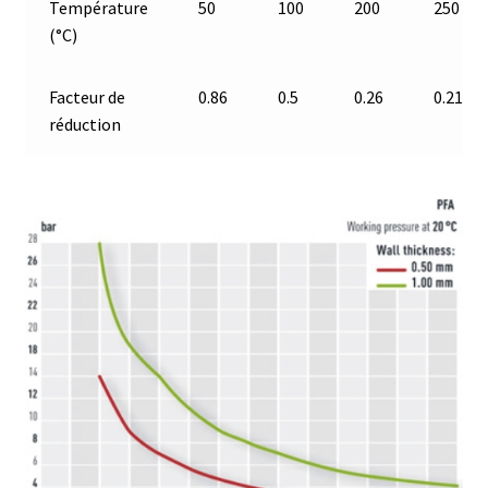
Température
50
100
200
250
Demande de devis
(°C)
Dernière nouvelle
Facteur de
0.86
0.5
0.26
0.21
réduction
Dessiccateur
Détermination du point de fusion
Développement d’applications SCADA
Développement d’applications Windows, Android et iOS
Développement de sites WEB
Digesteur
DTS, expériences de traçage