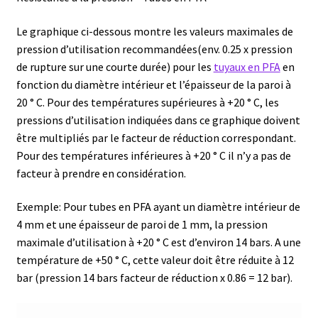
Consommable – Distribution de liquides
Le graphique ci-dessous montre les valeurs maximales de
pression d’utilisation recommandées(env. 0.25 x pression
Consommable – Divers
de rupture sur une courte durée) pour les
tuyaux en PFA
en
fonction du diamètre intérieur et l’épaisseur de la paroi à
Consommable – Protection (gants, masque,…)
20 ° C. Pour des températures supérieures à +20 ° C, les
pressions d’utilisation indiquées dans ce graphique doivent
être multipliés par le facteur de réduction correspondant.
Consommables
Pour des températures inférieures à +20 ° C il n’y a pas de
facteur à prendre en considération.
Contact
Exemple: Pour tubes en PFA ayant un diamètre intérieur de
Contrôle
4 mm et une épaisseur de paroi de 1 mm, la pression
maximale d’utilisation à +20 ° C est d’environ 14 bars. A une
Cultures de microorganismes anaérobes et microaérobes
température de +50 ° C, cette valeur doit être réduite à 12
bar (pression 14 bars facteur de réduction x 0.86 = 12 bar).
Débit