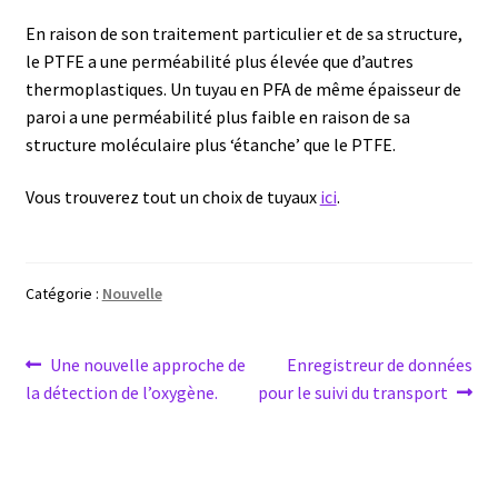
Enregistreur de température jetable
En raison de son traitement particulier et de sa structure,
le PTFE a une perméabilité plus élevée que d’autres
Enregistreurs universels
thermoplastiques. Un tuyau en PFA de même épaisseur de
paroi a une perméabilité plus faible en raison de sa
Enzymes
structure moléculaire plus ‘étanche’ que le PTFE.
Etalonnage et homologation des balances
Vous trouverez tout un choix de tuyaux
ici
.
Evaporation
Catégorie :
Nouvelle
Extraction
Navigation
Article
Article
Une nouvelle approche de
Enregistreur de données
Fermenteur
précédent :
suivant :
la détection de l’oxygène.
pour le suivi du transport
de
Fermenteurs d’occasion
l’article
Filtration