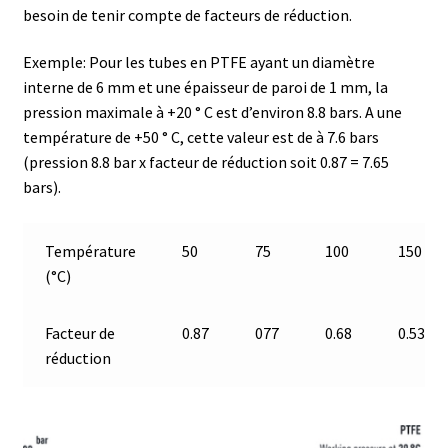
besoin de tenir compte de facteurs de réduction.
Analyse des antibiotiques
Exemple: Pour les tubes en PTFE ayant un diamètre
Analyse des gaz
interne de 6 mm et une épaisseur de paroi de 1 mm, la
pression maximale à +20 ° C est d’environ 8.8 bars. A une
Analyse des toxines
température de +50 ° C, cette valeur est de à 7.6 bars
(pression 8.8 bar x facteur de réduction soit 0.87 = 7.65
Analyse du lait
bars).
Analyse du vin
Température
50
75
100
150
(°C)
Analyse microbiologique
Facteur de
0.87
077
0.68
0.53
Appareils de laboratoire
réduction
Appareils de laboratoire d’occasion