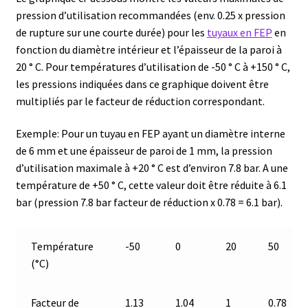
pression d’utilisation recommandées (env. 0.25 x pression
Boites à gants
de rupture sur une courte durée) pour les
tuyaux en FEP
en
fonction du diamètre intérieur et l’épaisseur de la paroi à
Broyeur de cellules
20 ° C. Pour températures d’utilisation de -50 ° C à +150 ° C,
les pressions indiquées dans ce graphique doivent être
Calibrateur de température
multipliés par le facteur de réduction correspondant.
Caméra – Vision
Exemple: Pour un tuyau en FEP ayant un diamètre interne
de 6 mm et une épaisseur de paroi de 1 mm, la pression
Capteur de température
d’utilisation maximale à +20 ° C est d’environ 7.8 bar. A une
température de +50 ° C, cette valeur doit être réduite à 6.1
bar (pression 7.8 bar facteur de réduction x 0.78 = 6.1 bar).
Capteurs météo et climatiques
Cartes de communication
Température
-50
0
20
50
(°C)
Centrifugeuses
Facteur de
1.13
1.04
1
0.78