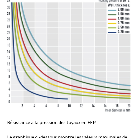
Armoires antidéflagrantes EX
Autoclave
Automation avec Labvision
Automatisation avec Lea
Bain-marie et thermostat
Bains à ultrasons
Bec Bunsen
Bioréacteur
Résistance à la pression des tuyaux en FEP
Blocs thermostatés
Le graphique ci-dessous montre les valeurs maximales de