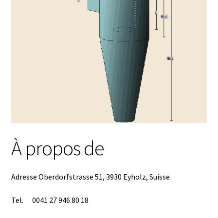
Afficheur
Agitateurs magnétiques
Agitateurs pour cultures
Agitation – Moteur
Agitation-Accessoires
À propos de
Analyse de composés chimiques
Adresse Oberdorfstrasse 51, 3930 Eyholz, Suisse
Analyse de l’eau
Tel. 0041 27 946 80 18
Analyse des allergènes