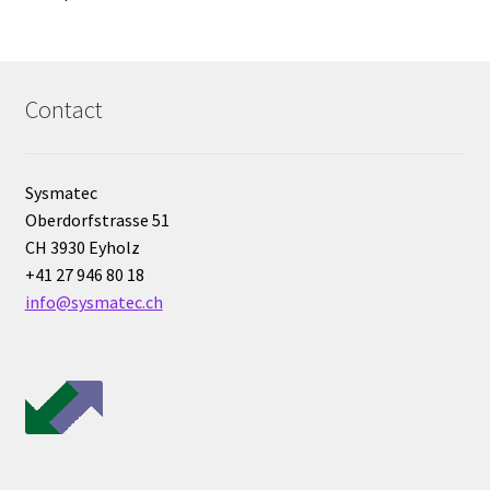
Armoires antidéflagrantes EX
Autoclave
Contact
Automation avec Labvision
Automatisation avec Lea
Sysmatec
Oberdorfstrasse 51
Bain-marie et thermostat
CH 3930 Eyholz
+41 27 946 80 18
Bains à ultrasons
info@sysmatec.ch
Bec Bunsen
Bioréacteur
Blocs thermostatés