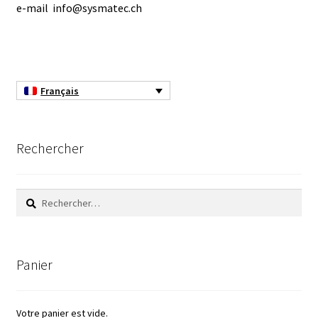
e-mail info@sysmatec.ch
Analyse des antibiotiques
Analyse des gaz
Français
Analyse des toxines
Analyse du lait
Rechercher
Analyse du vin
Rechercher :
Analyse microbiologique
Appareils de laboratoire
Panier
Appareils de laboratoire d’occasion
Votre panier est vide.