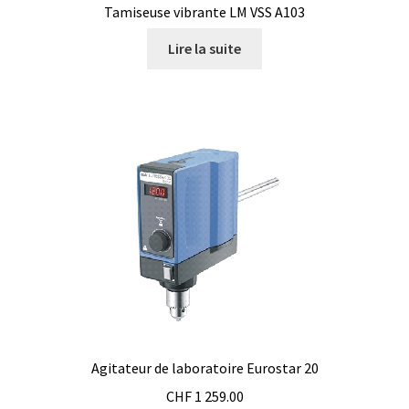
Armoires antidéflagrantes EX
Tamiseuse vibrante LM VSS A103
Lire la suite
Autoclave
Automation avec Labvision
Automatisation avec Lea
Bain-marie et thermostat
Bains à ultrasons
Bec Bunsen
Bioréacteur
Agitateur de laboratoire Eurostar 20
Blocs thermostatés
CHF
1 259.00