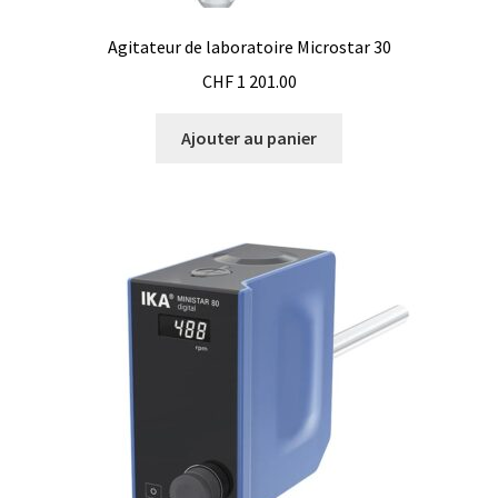
Certificats de calibration de température
Agitateur de laboratoire Microstar 30
Collecteur de fractions
CHF
1 201.00
Commande
Ajouter au panier
Compteur de colonies
Conditions générales de vente
Conductivité
Connectique d’occasion
Consommable – Cryogénie
Consommable – Culture