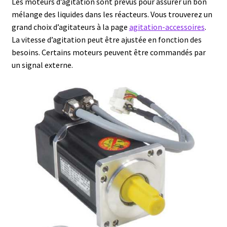
Les moteurs d’agitation sont prévus pour assurer un bon
mélange des liquides dans les réacteurs. Vous trouverez un
Afficheur
grand choix d’agitateurs à la page
agitation-accessoires
.
La vitesse d’agitation peut être ajustée en fonction des
Agitateurs magnétiques
besoins. Certains moteurs peuvent être commandés par
un signal externe.
Agitateurs pour cultures
Agitation – Moteur
Agitation-Accessoires
Analyse de composés chimiques
Analyse de l’eau
Analyse des allergènes