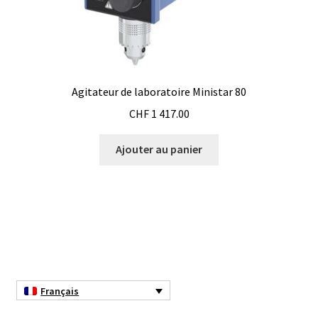
Consommable – Distribution de liquides
Consommable – Divers
Agitateur de laboratoire Ministar 80
Consommable – Protection (gants, masque,…)
CHF
1 417.00
Consommables
Ajouter au panier
Contact
Contrôle
Cultures de microorganismes anaérobes et microaérobes
Débit
Français