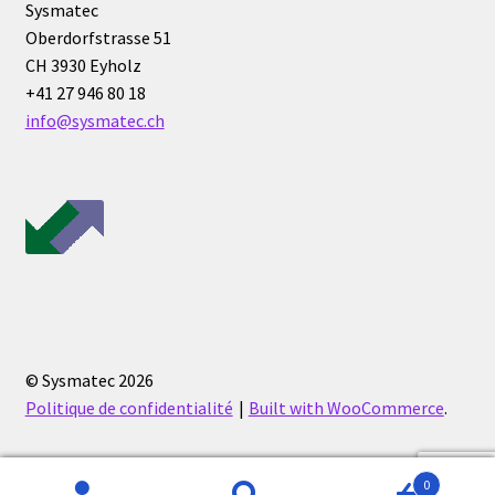
Sysmatec
Oberdorfstrasse 51
Eau pure et ultrapure
CH 3930 Eyholz
+41 27 946 80 18
Echantillonnage
info@sysmatec.ch
Echantillonneur d’air
Electronique d’occasion
Electrophorèse
Endoscope
© Sysmatec 2026
Enregistreur d’humidité
Politique de confidentialité
Built with WooCommerce
.
Enregistreur de température
0