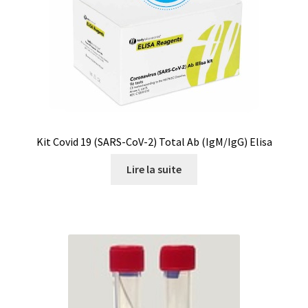
Thermographie de bâtiment
Turbidimètre
Tuyaux
Validation de la commande
Kit Covid 19 (SARS-CoV-2) Total Ab (IgM/IgG) Elisa
Lire la suite
Vannes
Vidéos
Viscosimètre