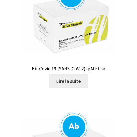
Saturateur de CO2
Seringues
Services
Sons et bruits
Souches de référence
Kit Covid 19 (SARS-CoV-2) IgM Elisa
Lire la suite
Spectrophotomètre
Système de positionnement
Téléchargement
Test de dureté