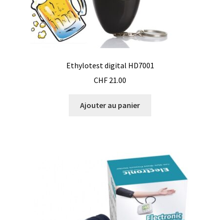
Milieu de culture
Mobilier de laboratoire
Modules entrées/sorties
Ethylotest digital HD7001
Mon compte
CHF
21.00
Ajouter au panier
Nouvelles
Osmomètre
page test pour traduction
Panier
Pipette