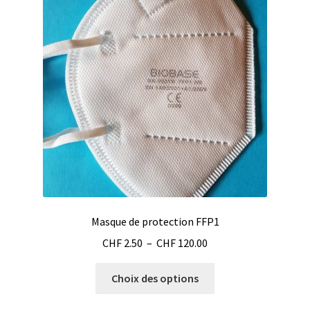
options
peuvent
être
choisies
sur
la
page
du
produit
Masque de protection FFP1
Plage
CHF
2.50
–
CHF
120.00
de
Ce
prix :
Choix des options
produit
CHF 2.50
a