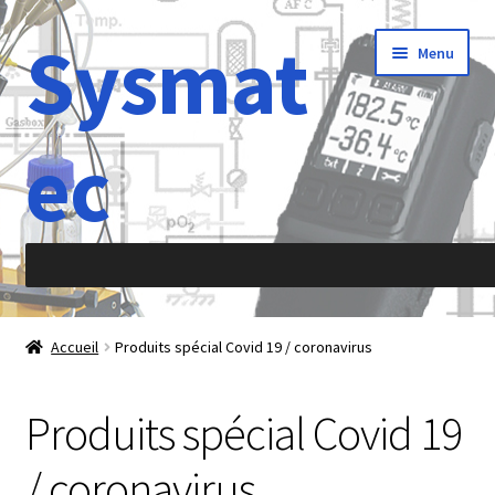
Sysmat
Aller
Aller
Menu
à
au
la
contenu
navigation
ec
Accueil
Accueil
Produits spécial Covid 19 / coronavirus
À propos de
Produits spécial Covid 19
Abréviations
/ coronavirus
Accélération