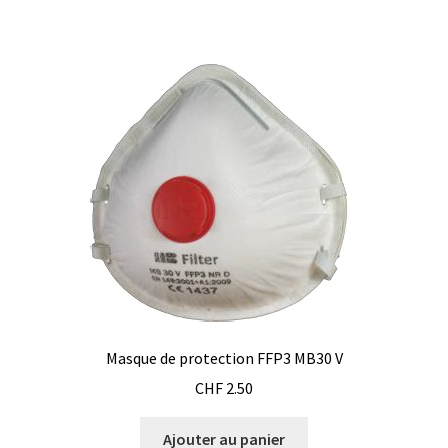
a
à
plusieurs
CHF 990.00
variations.
Les
options
peuvent
être
choisies
sur
la
page
du
produit
Masque de protection FFP3 MB30 V
CHF
2.50
Ajouter au panier