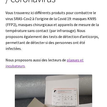
Afficheur
Vous trouverez ici différents produits pour combattre le
virus SRAS-Cov2 à l’origine de la Covid 19: masques KN95
Agitateurs magnétiques
(FFP2), masques chirurgicaux et appareils de mesure de la
température sans contact (par infrarouge). Nous
proposons également des tests de détection d’anticorps,
Agitateurs pour cultures
permettant de détecter si des personnes ont été
infectées.
Agitation – Moteur
Nous proposons aussi des lecteurs de
plaques et
Agitation-Accessoires
incubateurs
.
Analyse de composés chimiques
Analyse de l’eau
Analyse des allergènes