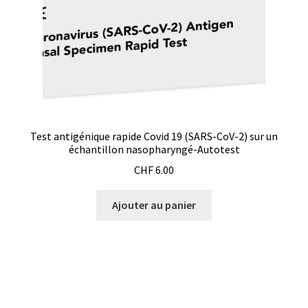
Eau pure et ultrapure
Echantillonnage
Echantillonneur d’air
Test antigénique rapide Covid 19 (SARS-CoV-2) sur un
Electronique d’occasion
échantillon nasopharyngé-Autotest
CHF
6.00
Electrophorèse
Ajouter au panier
Endoscope
Enregistreur d’humidité
Enregistreur de température