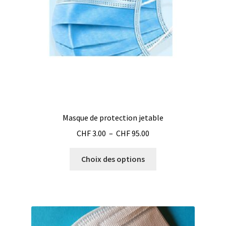
Masque de protection jetable
Plage
CHF
3.00
–
CHF
95.00
de
Ce
prix :
Choix des options
produit
CHF 3.00
a
à
plusieurs
CHF 95.00
variations.
Les