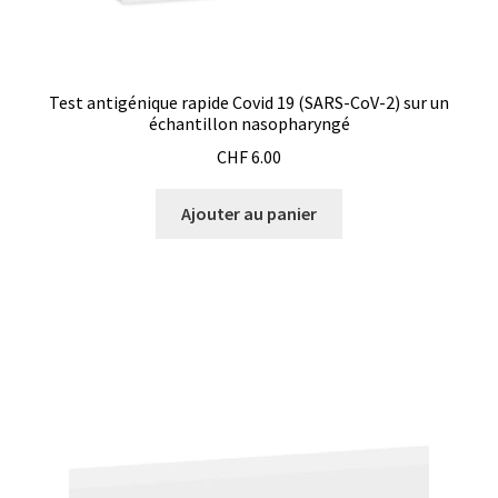
Demande de devis
Dernière nouvelle
Test antigénique rapide Covid 19 (SARS-CoV-2) sur un
échantillon nasopharyngé
Dessiccateur
CHF
6.00
Détermination du point de fusion
Ajouter au panier
Développement d’applications SCADA
Développement d’applications Windows, Android et iOS
Développement de sites WEB
Digesteur
DTS, expériences de traçage