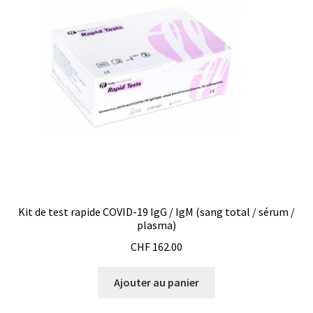
Enregistreur de température jetable
Enregistreurs universels
Enzymes
Etalonnage et homologation des balances
Evaporation
Extraction
Kit de test rapide COVID-19 IgG / IgM (sang total / sérum /
plasma)
Fermenteur
CHF
162.00
Fermenteurs d’occasion
Ajouter au panier
Filtration