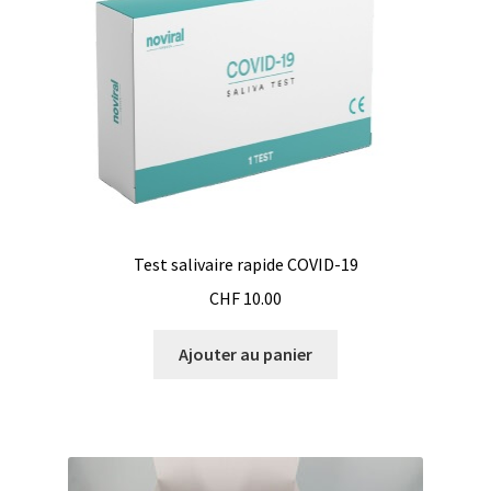
Armoires antidéflagrantes EX
Autoclave
Automation avec Labvision
Automatisation avec Lea
Bain-marie et thermostat
Test salivaire rapide COVID-19
Bains à ultrasons
CHF
10.00
Bec Bunsen
Ajouter au panier
Bioréacteur
Blocs thermostatés