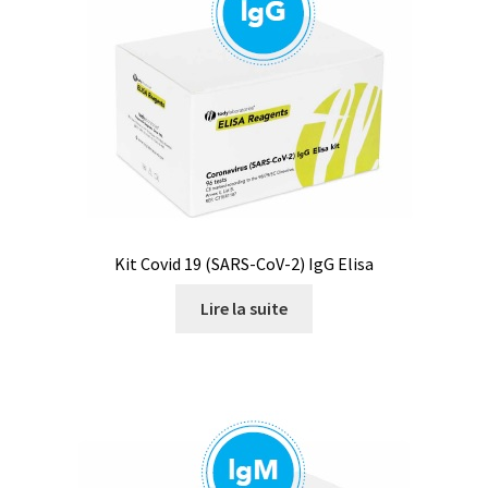
Produits spécial Covid 19 / coronavirus
Programmes d’évaluation externe de la qualité (EQA
Schemes)
Promotion – Produits neufs
Promotions
Kit Covid 19 (SARS-CoV-2) IgG Elisa
Réacteurs chimiques
Lire la suite
Réfractomètre
Régulateurs
Request a Quote