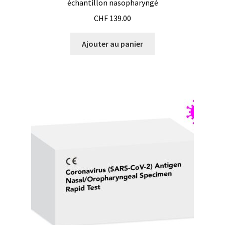
échantillon nasopharyngé
CHF
139.00
Consommable – Distribution de liquides
Ajouter au panier
Consommable – Divers
Consommable – Protection (gants, masque,…)
Consommables
Contact
Contrôle
Cultures de microorganismes anaérobes et microaérobes
Débit