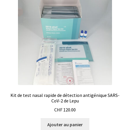
Boites à gants
Broyeur de cellules
Calibrateur de température
Caméra – Vision
Capteur de température
Capteurs météo et climatiques
Kit de test nasal rapide de détection antigénique SARS-
CoV-2 de Lepu
Cartes de communication
CHF
120.00
Centrifugeuses
Ajouter au panier