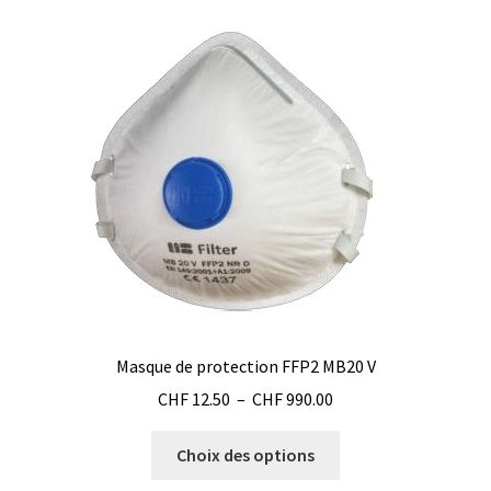
variations.
Les
options
peuvent
être
choisies
sur
la
page
du
produit
Masque de protection FFP2 MB20 V
Plage
CHF
12.50
–
CHF
990.00
de
Ce
prix :
Choix des options
produit
CHF 12.50