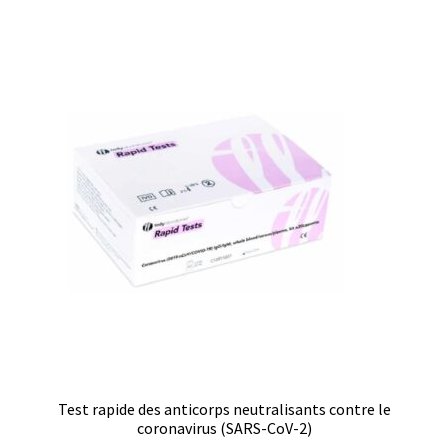
Filtres
Four
Incubateurs
Lampes UV
Lecteur de microplaque
Logiciel Cyclone – Calcul de cyclones
Logiciel de supervision FNet
Test rapide des anticorps neutralisants contre le
Logiciel PhytoNet pour chambres climatiques
coronavirus (SARS-CoV-2)