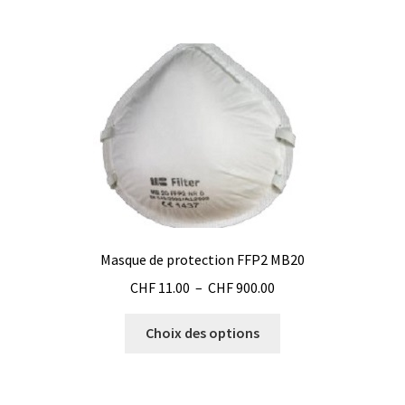
à
plusieurs
CHF 120.00
variations.
Les
options
peuvent
être
choisies
sur
la
page
du
Masque de protection FFP2 MB20
produit
Plage
CHF
11.00
–
CHF
900.00
de
Ce
prix :
Choix des options
produit
CHF 11.00
a
à
plusieurs
CHF 900.00