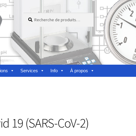
Recherche
Recherche
pour :
ions
Services
Info
À propos
nes
vid 19 (SARS-CoV-2)