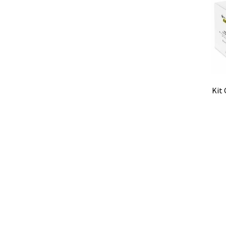
PNet-Logiciel de commande de pompes de la
Politique de cookies (UE)
Politique en matiè
Préparation d’échantillons
Produits gratuits
Kit
Programmes d’évaluation externe de la qual
Réacteurs chimiques
Réfractomètre
Régulat
Sons et bruits
Souches de référence
Spectro
Test de dureté
Thermographie de bâtiment
Viscosimètre