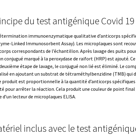
teur
Détermination du point de fusion
incipe du test antigénique Covid 19
ppement d’applications Windows, Android et iOS
étermination immunoenzymatique qualitative d’anticorps spécifiq
 expériences de traçage
Eau pure et ultrapure
Echantillonnage
yme-Linked Immunosorbent Assay). Les microplaques sont recouver
corps correspondants de l’échantillon. Après lavage des puits pou
n
Electrophorèse
Endoscope
Enregistreur d’humidité
 un conjugué marqué à la peroxydase de raifort (HRP) est ajouté. Ce
deuxième étape de lavage, le conjugué non lié est éliminé. Le com
e température jetable
Enregistreurs universels
Enzymes
alisé en ajoutant un substrat de tétraméthylbenzidine (TMB) qui d
e produit est proportionnelle à la quantité d’anticorps spécifiques 
vaporation
Extraction
Fermenteur
Fermenteurs d’occasion
Filtra
té pour arrêter la réaction. Cela produit une couleur de point fina
de d’un lecteur de microplaques ELISA.
de microplaque
Logiciel Cyclone – Calcul de cyclones
et pour chambres climatiques
Logiciels
tériel inclus avec le test antigéniq
ment
Mesure d’oxygène et CO2
Mesure de force, dynamomètres