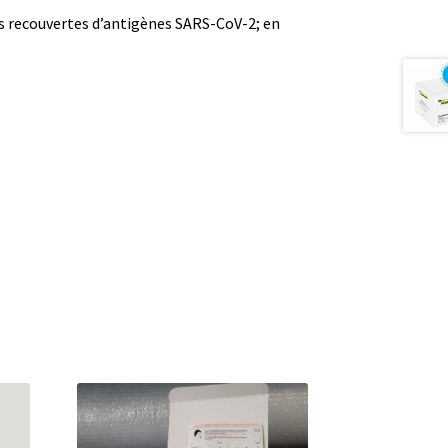
es recouvertes d’antigènes SARS-CoV-2; en
ire
les
on