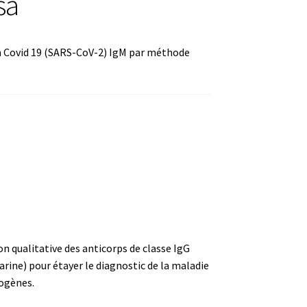
sa
n Covid 19 (SARS-CoV-2) IgM par méthode
ture
)
n qualitative des anticorps de classe IgG
rine) pour étayer le diagnostic de la maladie
ogènes.