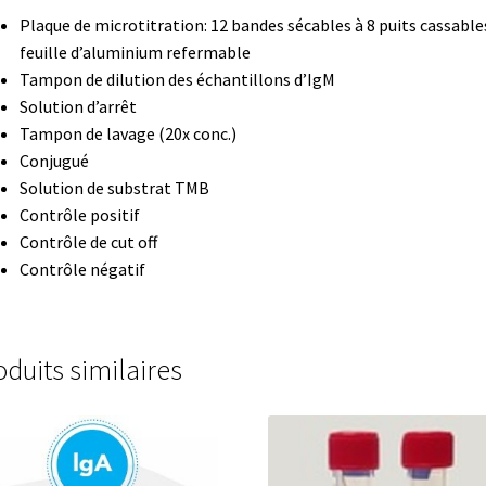
Plaque de microtitration: 12 bandes sécables à 8 puits cassabl
ur
Mesure de niveau
Mesure de température
feuille d’aluminium refermable
Tampon de dilution des échantillons d’IgM
Solution d’arrêt
oids, balances de comptage
Mesure du poids, balances de laborato
Tampon de lavage (20x conc.)
Conjugué
 poids, balances industrielles de table
Solution de substrat TMB
Contrôle positif
sure du poids, balances médicales
Mesure du poids, balances mobi
Contrôle de cut off
Contrôle négatif
 du son / bruit
Mesure du temps
Mesure électrique
registrement de la lumière
Mesure et enregistrement de la pressi
oduits similaires
ture
Mobilier de laboratoire
Modules entrées/sorties
Mon compte
tion
Panier
Pipette