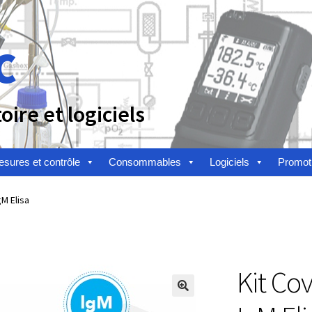
c
ire et logiciels
sures et contrôle
Consommables
Logiciels
Promot
n
Afficheur
Agitateurs magnétiques
Agitateurs pour cultures
gM Elisa
alyse de composés chimiques
Analyse de l’eau
Analyse des allergè
alyse des toxines
Analyse du lait
Analyse du vin
Kit Co
toire
Appareils de laboratoire d’occasion