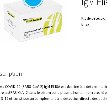
IgM Eli
mation avec Labvision
Automatisation avec Lea
Kit de détectio
Bec Bunsen
Bioréacteur
Blocs thermostatés
Boites à gants
Elisa
re
Caméra – Vision
Capteur de température
mmunication
Centrifugeuses
Certificats de calibration de tempéra
 de colonies
Conditions générales de vente
Conductivité
scription
génie
Consommable – Culture
ommable – Divers
Consommable – Protection (gants, masque,…
est COVID-19 (SARS-CoV-2) IgM ELISA est destiné à la déterminatio
re le SRAS-CoV-2 dans le sérum ou le plasma humain (citrate, hépa
D-19 et constitue un complément à la détection directe des path
de microorganismes anaérobes et microaérobes
Débit