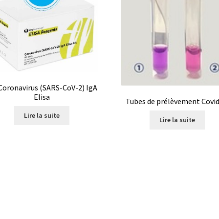
boratoire
Polarimètre
Politique de confidentialité
re de remboursements et de retours
Pompes
Produits spécial Covid 19 / coronavirus
 Coronavirus (SARS-CoV-2) IgA
ité (EQA Schemes)
Promotion – Produits neufs
Promotions
Elisa
Tubes de prélèvement Covid
eurs
Request a Quote
Saturateur de CO2
Seringues
Services
Lire la suite
Lire la suite
photomètre
Système de positionnement
Téléchargement
Turbidimètre
Tuyaux
Validation de la commande
Vannes
Vidéos