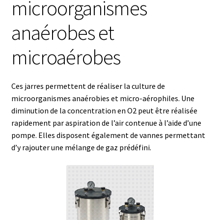
microorganismes
anaérobes et
Afficheur
microaérobes
Agitateurs magnétiques
Agitateurs pour cultures
Ces jarres permettent de réaliser la culture de
microorganismes anaérobies et micro-aérophiles. Une
Agitation – Moteur
diminution de la concentration en O2 peut être réalisée
rapidement par aspiration de l’air contenue à l’aide d’une
Agitation-Accessoires
pompe. Elles disposent également de vannes permettant
d’y rajouter une mélange de gaz prédéfini.
Analyse de composés chimiques
Analyse de l’eau
Analyse des allergènes