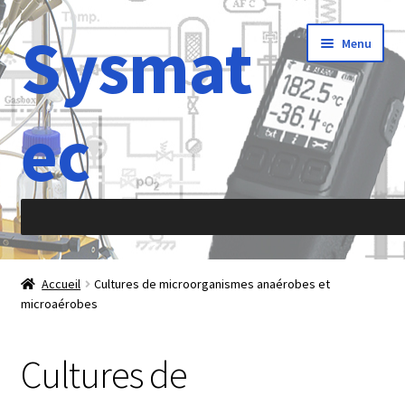
Sysmat
Aller
Aller
Menu
à
au
la
contenu
navigation
ec
Accueil
Accueil
Cultures de microorganismes anaérobes et
microaérobes
À propos de
Abréviations
Cultures de
Accélération