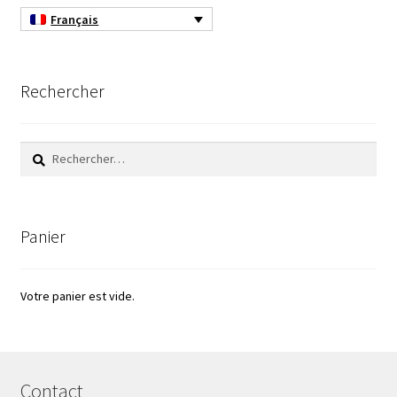
Français
Consommable – Distribution de liquides
Consommable – Divers
Rechercher
Consommable – Protection (gants, masque,…)
Rechercher :
Consommables
Contact
Panier
Contrôle
Votre panier est vide.
Cultures de microorganismes anaérobes et microaérobes
Débit
Contact