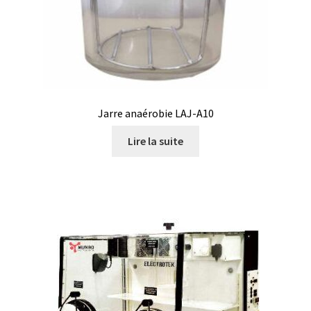
Armoires antidéflagrantes EX
Autoclave
Automation avec Labvision
Automatisation avec Lea
Jarre anaérobie LAJ-A10
Lire la suite
Bain-marie et thermostat
Bains à ultrasons
Bec Bunsen
Bioréacteur
Blocs thermostatés