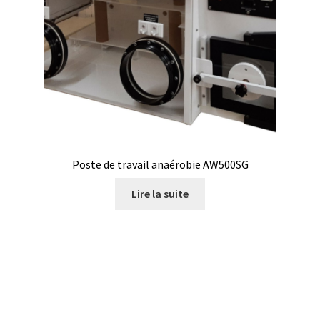
Certificats de calibration de température
Collecteur de fractions
Commande
Compteur de colonies
Conditions générales de vente
Poste de travail anaérobie AW500SG
Lire la suite
Conductivité
Connectique d’occasion
Consommable – Cryogénie
Consommable – Culture