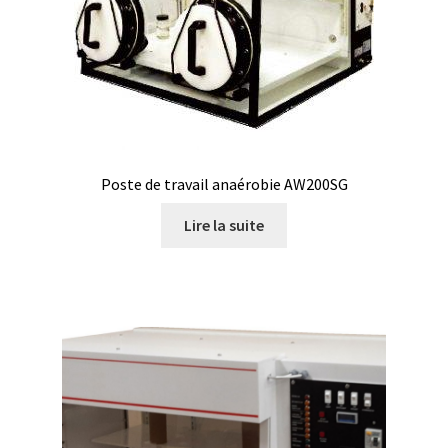
Boites à gants
Broyeur de cellules
Calibrateur de température
Poste de travail anaérobie AW200SG
Caméra – Vision
Lire la suite
Capteur de température
Capteurs météo et climatiques
Cartes de communication
Centrifugeuses