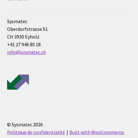
Demande de devis
Dernière nouvelle
Sysmatec
Oberdorfstrasse 51
Dessiccateur
CH 3930 Eyholz
+41 27 946 80 18
info@sysmatec.ch
Détermination du point de fusion
Développement d’applications SCADA
Développement d’applications Windows, Android et iOS
Développement de sites WEB
Digesteur
© Sysmatec 2026
Politique de confidentialité
Built with WooCommerce
.
DTS, expériences de traçage