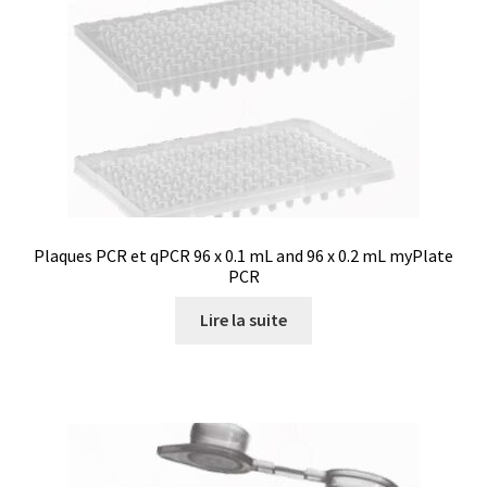
Saturateur de CO2
Seringues
Services
Sons et bruits
Souches de référence
Plaques PCR et qPCR 96 x 0.1 mL and 96 x 0.2 mL myPlate
PCR
Spectrophotomètre
Lire la suite
Système de positionnement
Téléchargement
Test de dureté