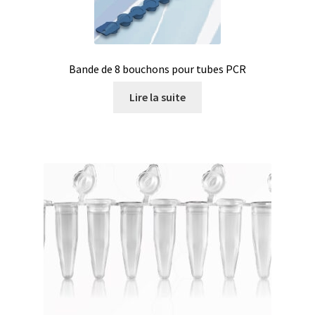
Milieu de culture
Mobilier de laboratoire
Bande de 8 bouchons pour tubes PCR
Modules entrées/sorties
Lire la suite
Mon compte
Nouvelles
Osmomètre
page test pour traduction
Panier
Pipette