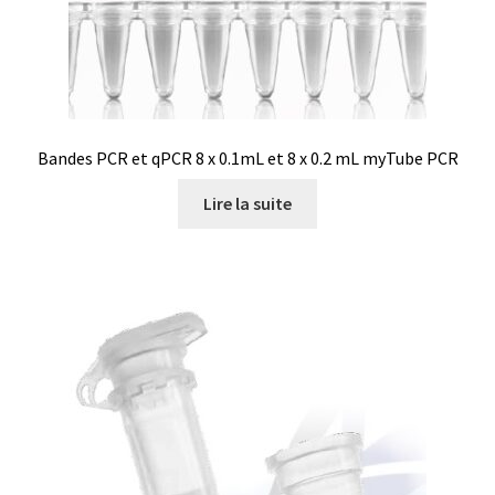
PNet-Logiciel de commande de pompes de laboratoire
Polarimètre
Politique de confidentialité
Bandes PCR et qPCR 8 x 0.1mL et 8 x 0.2 mL myTube PCR
Lire la suite
Politique de cookies (UE)
Politique en matière de remboursements et de retours
Pompes
Préparation d’échantillons
Produits gratuits