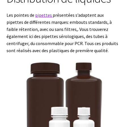
Afficheur
Les pointes de
pipettes
présentées s’adaptent aux
pipettes de différentes marques: embouts standards, à
Agitateurs magnétiques
faible rétention, avec ou sans filtres,. Vous trouverez
également ici des pipettes sérologiques, des tubes à
centrifuger, du consommable pour PCR. Tous ces produits
Agitateurs pour cultures
sont réalisés avec des plastiques de première qualité.
Agitation – Moteur
Agitation-Accessoires
Analyse de composés chimiques
Analyse de l’eau
Analyse des allergènes