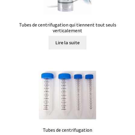
Filtres
Tubes de centrifugation qui tiennent tout seuls
Four
verticalement
Lire la suite
Incubateurs
Lampes UV
Lecteur de microplaque
Logiciel Cyclone – Calcul de cyclones
Logiciel de supervision FNet
Logiciel PhytoNet pour chambres climatiques
Tubes de centrifugation