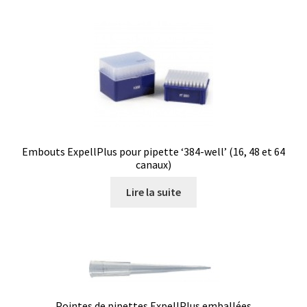
Consommable – Distribution de liquides
Consommable – Divers
Consommable – Protection (gants, masque,…)
Consommables
Embouts ExpellPlus pour pipette ‘384-well’ (16, 48 et 64
canaux)
Contact
Lire la suite
Contrôle
Cultures de microorganismes anaérobes et microaérobes
Débit
Pointes de pipettes ExpellPlus emballées