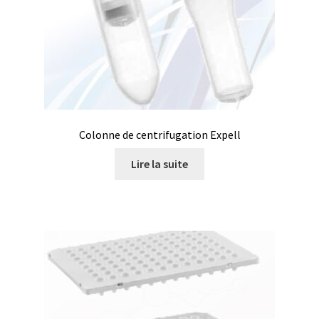
Produits spécial Covid 19 / coronavirus
Programmes d’évaluation externe de la qualité (EQA
Schemes)
Promotion – Produits neufs
Colonne de centrifugation Expell
Promotions
Lire la suite
Réacteurs chimiques
Réfractomètre
Régulateurs
Request a Quote