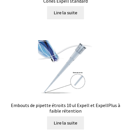
Armoires antidéflagrantes EX
Cônes Expell standard
Lire la suite
Autoclave
Automation avec Labvision
Automatisation avec Lea
Bain-marie et thermostat
Bains à ultrasons
Bec Bunsen
Embouts de pipette étroits 10 ul Expell et ExpellPlus à
Bioréacteur
faible rétention
Lire la suite
Blocs thermostatés