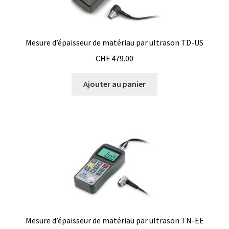
Logiciels
Mesure d’épaisseur de matériau et de revêtement
Mesure d’épaisseur de matériau par ultrason TD-US
CHF
479.00
Mesure d’oxygène et CO2
Ajouter au panier
Mesure de force, dynamomètres
Mesure de la qualité de l’air
Mesure de longueur
Mesure de niveau
Mesure de température
Mesure d’épaisseur de matériau par ultrason TN-EE
Mesure du pH et potentiel redox