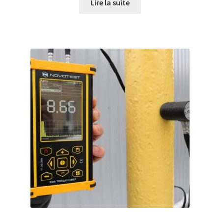
Lire la suite
Thermographie de bâtiment
Turbidimètre
Tuyaux
Validation de la commande
Vannes
Vidéos
Viscosimètre