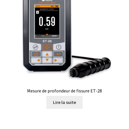
Armoires antidéflagrantes EX
Autoclave
Automation avec Labvision
Automatisation avec Lea
Bain-marie et thermostat
Bains à ultrasons
Mesure de profondeur de fissure ET-28
Bec Bunsen
Lire la suite
Bioréacteur
Blocs thermostatés