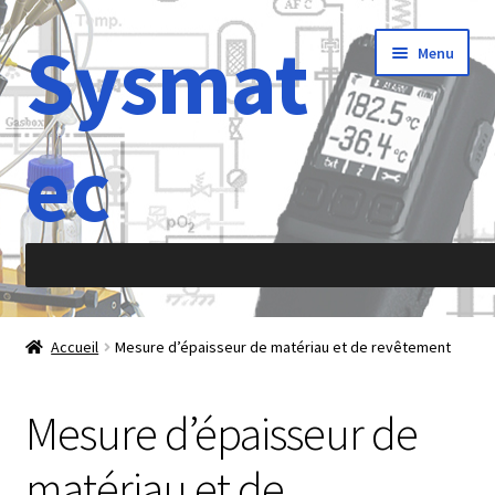
Sysmat
Aller
Aller
Menu
à
au
la
contenu
navigation
ec
Accueil
Accueil
Mesure d’épaisseur de matériau et de revêtement
À propos de
Mesure d’épaisseur de
Abréviations
matériau et de
Accélération