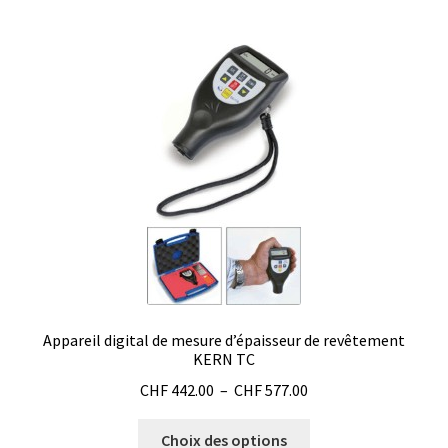
Consommable – Distribution de liquides
Consommable – Divers
Consommable – Protection (gants, masque,…)
Consommables
Contact
Contrôle
Appareil digital de mesure d’épaisseur de revêtement
Cultures de microorganismes anaérobes et microaérobes
KERN TC
Plage
CHF
442.00
–
CHF
577.00
Débit
de
Ce
prix :
Choix des options