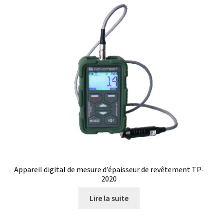
Produits spécial Covid 19 / coronavirus
Programmes d’évaluation externe de la qualité (EQA
Schemes)
Promotion – Produits neufs
Promotions
Réacteurs chimiques
Réfractomètre
Appareil digital de mesure d’épaisseur de revêtement TP-
Régulateurs
2020
Request a Quote
Lire la suite