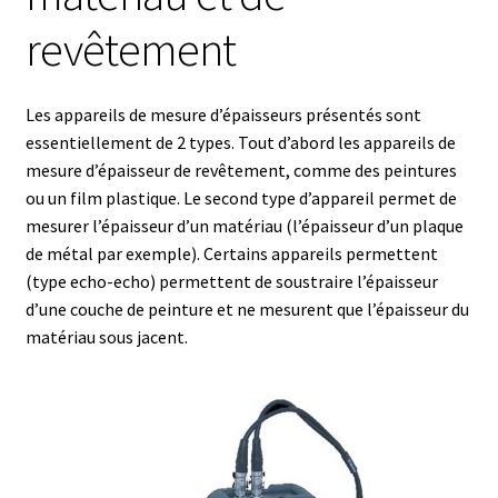
revêtement
Afficheur
Agitateurs magnétiques
Les appareils de mesure d’épaisseurs présentés sont
essentiellement de 2 types. Tout d’abord les appareils de
mesure d’épaisseur de revêtement, comme des peintures
Agitateurs pour cultures
ou un film plastique. Le second type d’appareil permet de
mesurer l’épaisseur d’un matériau (l’épaisseur d’un plaque
Agitation – Moteur
de métal par exemple). Certains appareils permettent
(type echo-echo) permettent de soustraire l’épaisseur
Agitation-Accessoires
d’une couche de peinture et ne mesurent que l’épaisseur du
matériau sous jacent.
Analyse de composés chimiques
Analyse de l’eau
Analyse des allergènes