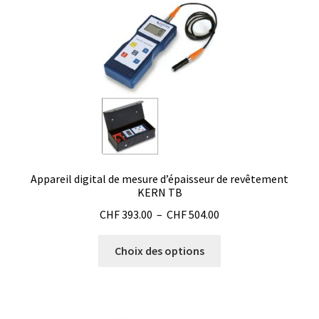
Boites à gants
Broyeur de cellules
Calibrateur de température
Caméra – Vision
Capteur de température
Appareil digital de mesure d’épaisseur de revêtement
KERN TB
Capteurs météo et climatiques
Plage
CHF
393.00
–
CHF
504.00
de
Ce
Cartes de communication
prix :
Choix des options
produit
CHF 393.00
a
à
Centrifugeuses
plusieurs
CHF 504.00
variations.