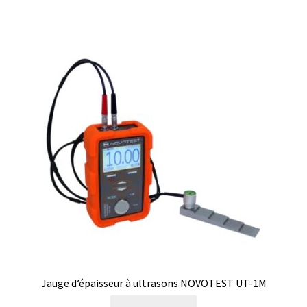
Saturateur de CO2
Seringues
Services
Sons et bruits
Souches de référence
Spectrophotomètre
Système de positionnement
Téléchargement
Jauge d’épaisseur à ultrasons NOVOTEST UT-1M
Test de dureté