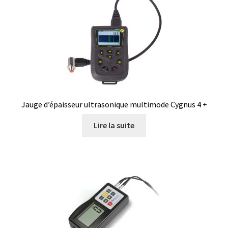
Filtres
Four
Incubateurs
Lampes UV
Jauge d’épaisseur ultrasonique multimode Cygnus 4 +
Lire la suite
Lecteur de microplaque
Logiciel Cyclone – Calcul de cyclones
Logiciel de supervision FNet
Logiciel PhytoNet pour chambres climatiques