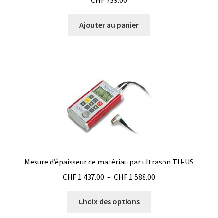
Milieu de culture
Ajouter au panier
Mobilier de laboratoire
Modules entrées/sorties
Mon compte
Nouvelles
Osmomètre
page test pour traduction
Mesure d’épaisseur de matériau par ultrason TU-US
Plage
CHF
1 437.00
–
CHF
1 588.00
Panier
de
Ce
prix :
Choix des options
Pipette
produit
CHF 1