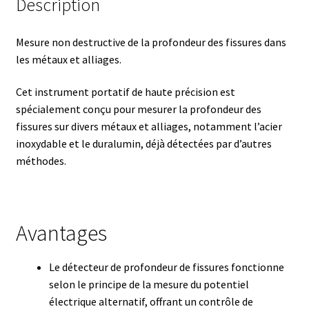
Description
Certificats de calibration de température
Collecteur de fractions
Mesure non destructive de la profondeur des fissures dans
les métaux et alliages.
Commande
Cet instrument portatif de haute précision est
spécialement conçu pour mesurer la profondeur des
Compteur de colonies
fissures sur divers métaux et alliages, notamment l’acier
inoxydable et le duralumin, déjà détectées par d’autres
Conditions générales de vente
méthodes.
Conductivité
Connectique d’occasion
Avantages
Consommable – Cryogénie
Le détecteur de profondeur de fissures fonctionne
selon le principe de la mesure du potentiel
Consommable – Culture
électrique alternatif, offrant un contrôle de