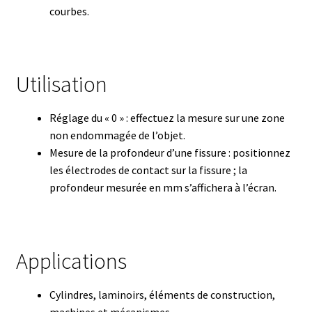
Demande de devis
courbes.
Dernière nouvelle
Utilisation
Dessiccateur
Réglage du « 0 » : effectuez la mesure sur une zone
Détermination du point de fusion
non endommagée de l’objet.
Mesure de la profondeur d’une fissure : positionnez
Développement d’applications SCADA
les électrodes de contact sur la fissure ; la
profondeur mesurée en mm s’affichera à l’écran.
Développement d’applications Windows, Android et iOS
Développement de sites WEB
Applications
Digesteur
Cylindres, laminoirs, éléments de construction,
DTS, expériences de traçage
machines et mécanismes