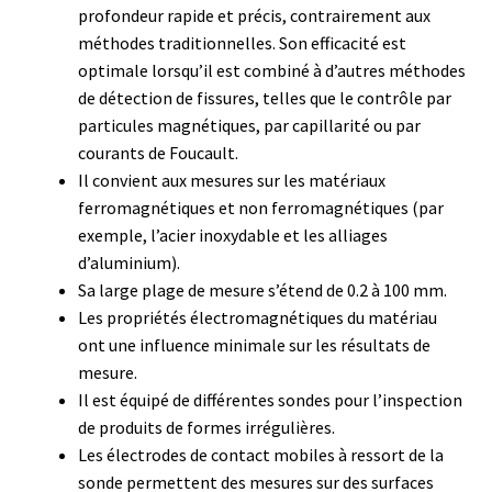
profondeur rapide et précis, contrairement aux
Consommable – Distribution de liquides
méthodes traditionnelles. Son efficacité est
optimale lorsqu’il est combiné à d’autres méthodes
de détection de fissures, telles que le contrôle par
Consommable – Divers
particules magnétiques, par capillarité ou par
courants de Foucault.
Consommable – Protection (gants, masque,…)
Il convient aux mesures sur les matériaux
ferromagnétiques et non ferromagnétiques (par
Consommables
exemple, l’acier inoxydable et les alliages
d’aluminium).
Contact
Sa large plage de mesure s’étend de 0.2 à 100 mm.
Les propriétés électromagnétiques du matériau
Contrôle
ont une influence minimale sur les résultats de
mesure.
Cultures de microorganismes anaérobes et microaérobes
Il est équipé de différentes sondes pour l’inspection
de produits de formes irrégulières.
Débit
Les électrodes de contact mobiles à ressort de la
sonde permettent des mesures sur des surfaces