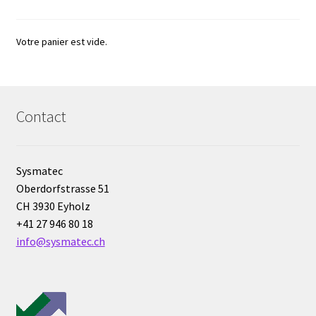
Mesure du son / bruit
Votre panier est vide.
Mesure du temps
Mesure électrique
Contact
Mesure et analyse de l’humidité
Mesure et enregistrement de la lumière
Sysmatec
Oberdorfstrasse 51
CH 3930 Eyholz
Mesure et enregistrement de la pression
+41 27 946 80 18
info@sysmatec.ch
Mesures et contrôle
Microscope