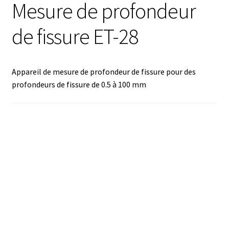
Mesure de profondeur
Analyse des antibiotiques
de fissure ET-28
Analyse des gaz
Analyse des toxines
Appareil de mesure de profondeur de fissure pour des
profondeurs de fissure de 0.5 à 100 mm
Analyse du lait
Analyse du vin
Analyse microbiologique
Appareils de laboratoire
Appareils de laboratoire d’occasion