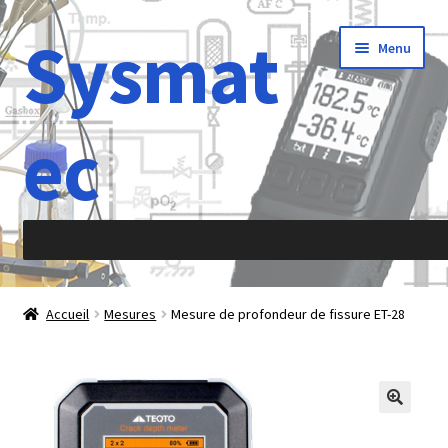
Sysmat
Aller
Aller
Menu
à
au
la
contenu
navigation
ec
Accueil
Accueil
Mesures
Mesure de profondeur de fissure ET-28
À propos de
Abréviations
Accélération