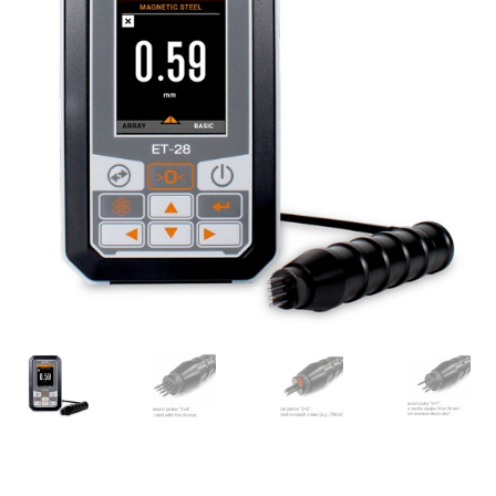
Afficheur
Agitateurs magnétiques
Agitateurs pour cultures
Agitation – Moteur
Agitation-Accessoires
Analyse de composés chimiques
Analyse de l’eau
Analyse des allergènes