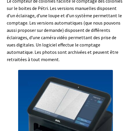
Le compteur de colonies facilite le comptage des colonies
sur le boites de Pétri. Les versions manuelles disposent
Afficheur
d’un éclairage, d’une loupe et d’un système permettant le
comptage. Les versions automatiques (que nous pouvons
Agitateurs magnétiques
aussi proposer sur demande) disposent de différents
éclairages, d’une caméra vidéo permettant des prise de
vues digitales. Un logiciel effectue le comptage
Agitateurs pour cultures
automatique. Les photos sont archivées et peuvent être
retraitées à tout moment.
Agitation – Moteur
Agitation-Accessoires
Analyse de composés chimiques
Analyse de l’eau
Analyse des allergènes