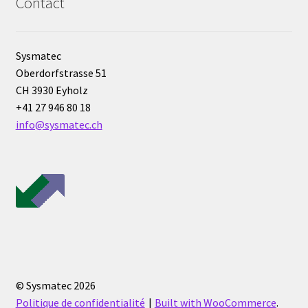
Contact
Consommable – Distribution de liquides
Sysmatec
Consommable – Divers
Oberdorfstrasse 51
CH 3930 Eyholz
Consommable – Protection (gants, masque,…)
+41 27 946 80 18
info@sysmatec.ch
Consommables
Contact
Contrôle
Cultures de microorganismes anaérobes et microaérobes
Débit
© Sysmatec 2026
Politique de confidentialité
Built with WooCommerce
.