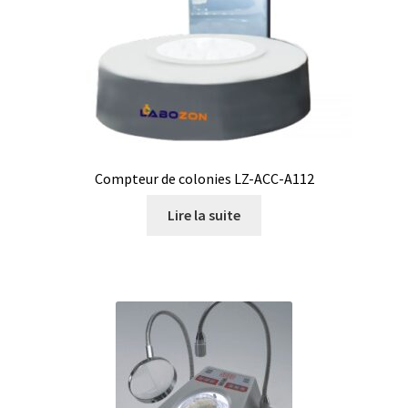
Armoires antidéflagrantes EX
Autoclave
Automation avec Labvision
Automatisation avec Lea
Compteur de colonies LZ-ACC-A112
Bain-marie et thermostat
Lire la suite
Bains à ultrasons
Bec Bunsen
Bioréacteur
Blocs thermostatés