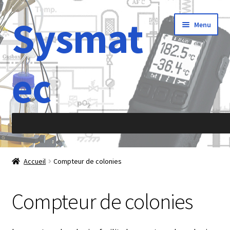
Sysmat
Aller
Aller
Menu
à
au
la
contenu
navigation
ec
Accueil
Accueil
Compteur de colonies
À propos de
Compteur de colonies
Abréviations
Accélération