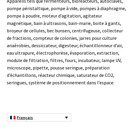
Appareils tels que fermenteurs, bioréacteurs, autoclaves,
pompe péristaltique, pompe à vide, pompes à diaphragme,
Afficheur
pompe à poudre, moteur d’agitation, agitateur
magnétique, bain à ultrasons, bain-marie, boite à gants,
Agitateurs magnétiques
broyeur de cellules, bec bunsen, centrifugeuse, collecteur
de fractions, compteur de colonies, jarres pour culture
anaérobies, dessiccateur, digesteur, échantillonneur d’air,
Agitateurs pour cultures
eau ultrapure, électrophorèse, évaporation, extraction,
module de filtration, filtres, fours, incubateur, lampe UV,
Agitation – Moteur
microscope, pipette, pousse seringue, préparation
d’échantillons, réacteur chimique, saturateur de CO2,
Agitation-Accessoires
seringues, système de positionnement dans l’espace.
Analyse de composés chimiques
Analyse de l’eau
Français
Analyse des allergènes