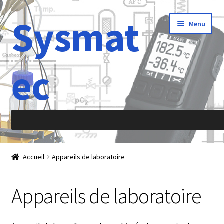
Sysmat
Aller
Aller
Menu
à
au
la
contenu
navigation
ec
Accueil
Accueil
Appareils de laboratoire
À propos de
Appareils de laboratoire
Abréviations
Accélération