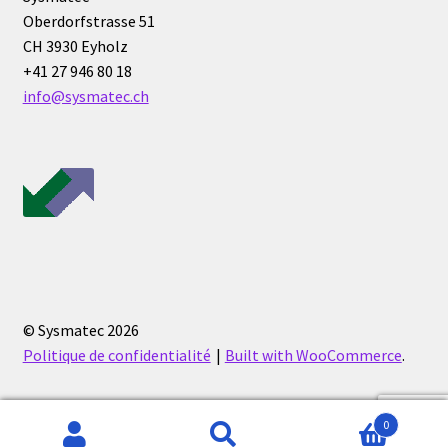
Armoires antidéflagrantes EX
Oberdorfstrasse 51
CH 3930 Eyholz
Autoclave
+41 27 946 80 18
info@sysmatec.ch
Automation avec Labvision
Automatisation avec Lea
Bain-marie et thermostat
Bains à ultrasons
Bec Bunsen
© Sysmatec 2026
Politique de confidentialité
Built with WooCommerce
.
Bioréacteur
Blocs thermostatés
0
Recherche
Recherche