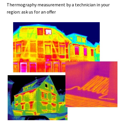
Thermography measurement by a technician in your
Bunsenbrenner
region: ask us for an offer
Chemische Komponente Analyse
Cookie-Richtlinie (EU)
Datenschutzerklärung
Digitale Anzeige
Download
Druck- Messung und Datenlogger
Druckdatenlogger