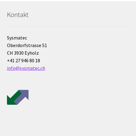
Entwicklung von Windows, Android und iOS Anwendungen
Kontakt
Enzym
Sysmatec
Ex Explosionsgeschützte Schränke
Oberdorfstrasse 51
CH 3930 Eyholz
Exsikkator
+41 27 946 80 18
info@sysmatec.ch
Externe Qualitätsbewertungsprogramme (EQA Schemes)
Extraktion
Fermenter
Feuchte-Messung und -Analyse