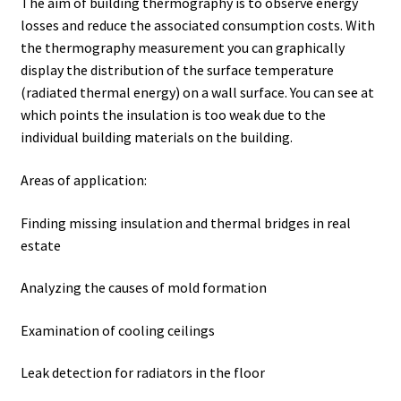
The aim of building thermography is to observe energy
losses and reduce the associated consumption costs. With
Allgemeine Geschäftsbedingungen
the thermography measurement you can graphically
display the distribution of the surface temperature
Anfrage für Angebote
(radiated thermal energy) on a wall surface. You can see at
which points the insulation is too weak due to the
individual building materials on the building.
Antibiotika Analyse
Areas of application:
Autoklave
Finding missing insulation and thermal bridges in real
Automation mit Lea
estate
Automatisierung mit Labvision
Analyzing the causes of mold formation
Beschleunigung
Examination of cooling ceilings
Leak detection for radiators in the floor
Bioreaktor