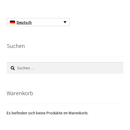
DTS, Strömung Simulation
Durchfluss
Deutsch
Eingang/Ausgang Modulen
Suchen
Einkaufswagen
Einweg-Temperatur Logger
Suchen
nach:
Elektrische Messung
Warenkorb
Elektrophorese
Endoskop
Es befinden sich keine Produkte im Warenkorb.
Entwicklung von SCADA-Anwendung