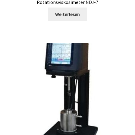
DTS, Strömung Simulation
Rotationsviskosimeter NDJ-7
Weiterlesen
Durchfluss
Eingang/Ausgang Modulen
Einkaufswagen
Einweg-Temperatur Logger
Elektrische Messung
Elektrophorese
Endoskop
Entwicklung von SCADA-Anwendung