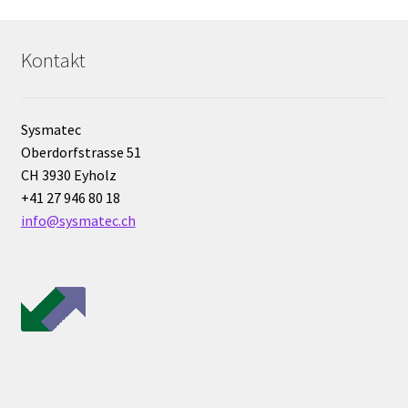
Labormöbel
Kontakt
Länge-Messung
Lärm / Gerausch Messung
Sysmatec
Oberdorfstrasse 51
Leitfähigkeit
CH 3930 Eyholz
+41 27 946 80 18
Licht- Messung und Datenlogger
info@sysmatec.ch
Luftkeimsammler
Magnetrührer
Mein Account
Messung der Luftqualität