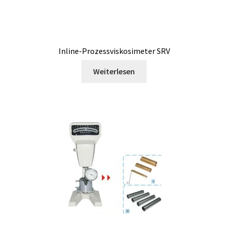
Bunsenbrenner
Chemische Komponente Analyse
Inline-Prozessviskosimeter SRV
Cookie-Richtlinie (EU)
Weiterlesen
Datenschutzerklärung
Digitale Anzeige
Download
Druck- Messung und Datenlogger
Druckdatenlogger