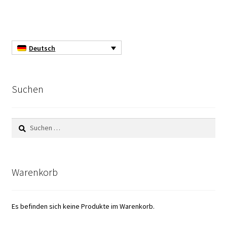
Koloniezähler
Kommunikation Karte
Deutsch
Kontakt
Kostenlose Produkte
Suchen
Kulturen von anaeroben und mikroaeroben
Suchen
Mikroorganismen
nach:
Kulturmedium
Warenkorb
Laborgeräte
Laborgeräte-Gebraucht
Es befinden sich keine Produkte im Warenkorb.