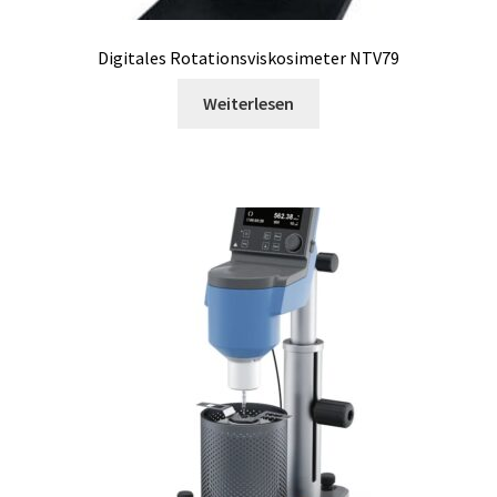
Entwicklung von Windows, Android und iOS Anwendungen
Digitales Rotationsviskosimeter NTV79
Enzym
Weiterlesen
Ex Explosionsgeschützte Schränke
Exsikkator
Externe Qualitätsbewertungsprogramme (EQA Schemes)
Extraktion
Fermenter
Feuchte-Messung und -Analyse