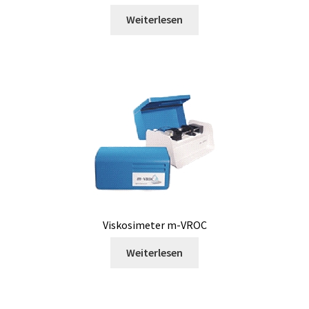
Weiterlesen
Gebrauchter Fermenter
Gewebemühle
Handschuhebox
Härteprüfgerät
Inkubator
Kalibration
Viskosimeter m-VROC
Kalibrierung und Eichung für Waage
Weiterlesen
Karbonisierer