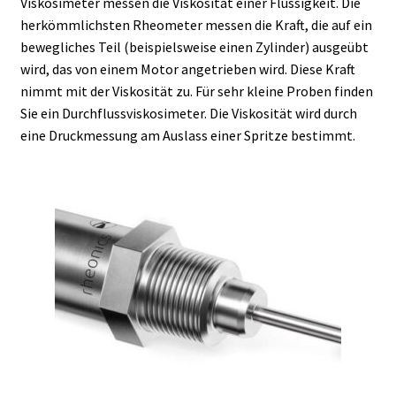
Viskosimeter messen die Viskosität einer Flüssigkeit. Die
herkömmlichsten Rheometer messen die Kraft, die auf ein
Allgemeine Geschäftsbedingungen
bewegliches Teil (beispielsweise einen Zylinder) ausgeübt
wird, das von einem Motor angetrieben wird. Diese Kraft
Anfrage für Angebote
nimmt mit der Viskosität zu. Für sehr kleine Proben finden
Sie ein Durchflussviskosimeter. Die Viskosität wird durch
eine Druckmessung am Auslass einer Spritze bestimmt.
Antibiotika Analyse
Autoklave
Automation mit Lea
Automatisierung mit Labvision
Beschleunigung
Bioreaktor