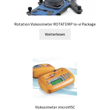
Feuchtedatenlogger
Filter
Rotation Viskosimeter ROTATEMP lo-vi Package
Filtration
Weiterlesen
Fraktionssammler
Füllstand-Messung
Gasanalyse
Gebäudethermographie
Gebrauchte Elektronik
Gebrauchte Verbindungstechnik
Viskosimeter microVISC