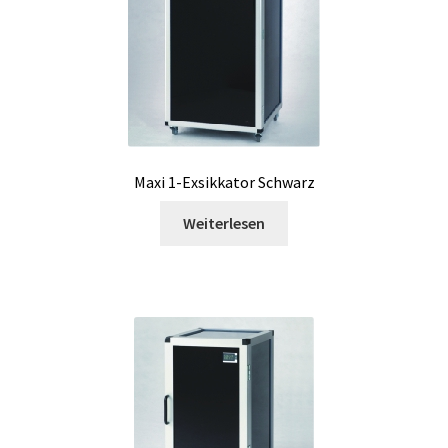
Nachrichten
Ofen
Osmometer
Maxi 1-Exsikkator Schwarz
Peristaltische Pumpen
Weiterlesen
pH und Redox Potential Messung
Pipette
PNet-Remotekontrol Software für Laborpumpen
Polarimeter