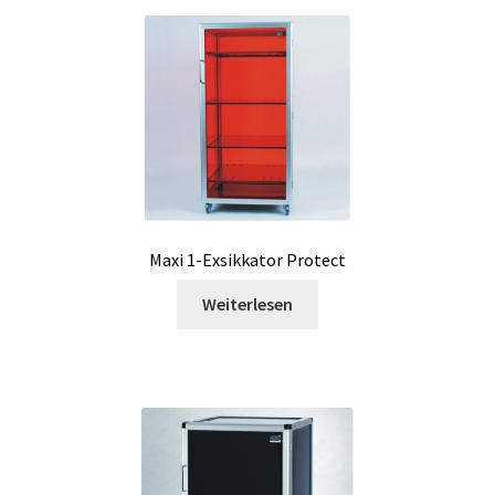
Messung von Kraft
Messung von Temperatur
Messungen
Meteo/Klima-Sensor
Mikrobiologische Analyse
Maxi 1-Exsikkator Protect
Weiterlesen
Mikroplatten Leser
Mikroskop
Milchanalyse
Mustervorbereitung