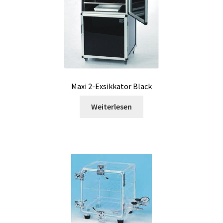
Temperatur Kalibrationszertifikat
Temperaturdatenlogger
Temperaturkalibrator
Temperatursensor
Maxi 2-Exsikkator Black
Weiterlesen
Thermostatische Blöcke
Ton- und Lärm- Messung
Toxine Analyse
Trübung Messung
Über Sysmatec