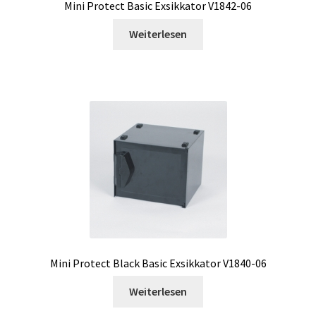
Feuchtedatenlogger
Mini Protect Basic Exsikkator V1842-06
Weiterlesen
Filter
Filtration
Fraktionssammler
Füllstand-Messung
Gasanalyse
Gebäudethermographie
Mini Protect Black Basic Exsikkator V1840-06
Gebrauchte Elektronik
Weiterlesen
Gebrauchte Verbindungstechnik