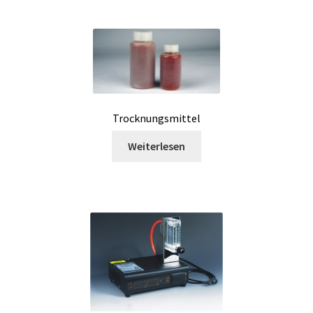
Verbrauchsmaterialien – Schutz (Handschuhe, Masken,…)
Verbrauchsmaterialien für Flüssigkeiten
Verdampfung
Vergärungsanlage
Trocknungsmittel
Weiterlesen
Video
Vision / Kamera
Viskositätsmessung
Wasseranalyse
Wasserbad und Thermostat