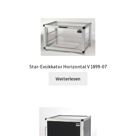
Gebrauchter Fermenter
Gewebemühle
Handschuhebox
Härteprüfgerät
Star-Exsikkator Horizontal V 1899-07
Inkubator
Weiterlesen
Kalibration
Kalibrierung und Eichung für Waage
Karbonisierer