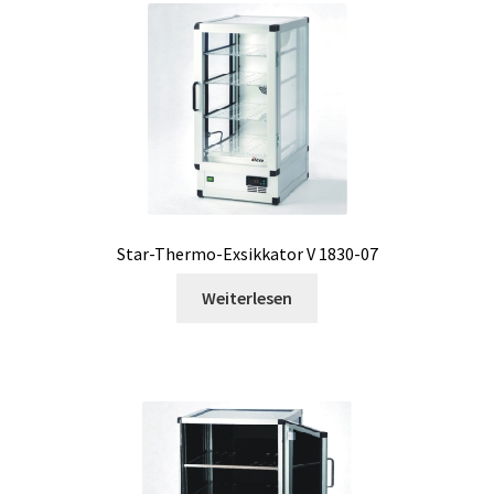
Software
Software Cyclone – Zykloneabscheider -Simulation
Software FNet
Software PhytoNet für Klimmekammer
Star-Thermo-Exsikkator V 1830-07
Spektrophotometer
Weiterlesen
Spezielle Covid 19 Produkte
Spritzen
Steuerung