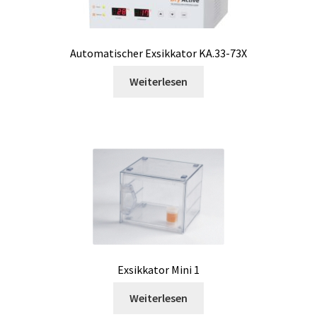
Bunsenbrenner
Automatischer Exsikkator KA.33-73X
Chemische Komponente Analyse
Weiterlesen
Cookie-Richtlinie (EU)
Datenschutzerklärung
Digitale Anzeige
Download
Druck- Messung und Datenlogger
Exsikkator Mini 1
Druckdatenlogger
Weiterlesen