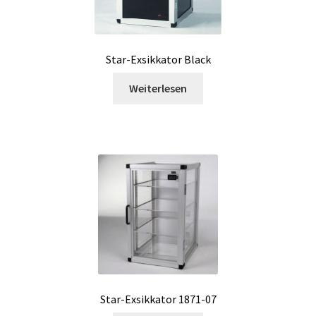
Positionierungssystem
Probenentnahme
Star-Exsikkator Black
Weiterlesen
Promotion – Neue Produkte
Reaktoren für die Chemie und Biologie
Referenzstämme
Refraktometer
Regler
Reines Wasser und Reinstwasser
Star-Exsikkator 1871-07
Rührung- Motor