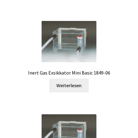
DTS, Strömung Simulation
Durchfluss
Eingang/Ausgang Modulen
Einkaufswagen
Einweg-Temperatur Logger
Inert Gas Exsikkator Mini Basic 1849-06
Elektrische Messung
Weiterlesen
Elektrophorese
Endoskop
Entwicklung von SCADA-Anwendung