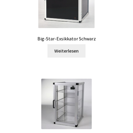
Koloniezähler
Kommunikation Karte
Kontakt
Big-Star-Exsikkator Schwarz
Kostenlose Produkte
Weiterlesen
Kulturen von anaeroben und mikroaeroben
Mikroorganismen
Kulturmedium
Laborgeräte
Laborgeräte-Gebraucht