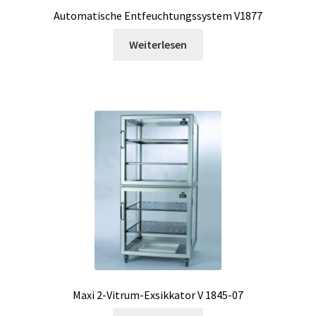
Labormöbel
Automatische Entfeuchtungssystem V1877
Weiterlesen
Länge-Messung
Lärm / Gerausch Messung
Leitfähigkeit
Licht- Messung und Datenlogger
Luftkeimsammler
Magnetrührer
Mein Account
Maxi 2-Vitrum-Exsikkator V 1845-07
Messung der Luftqualität