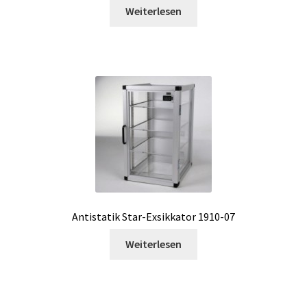
Weiterlesen
Rührung- Zubehör
Sauerstoff und CO2 Messung
Schichtdicken- und Materialdicken-Messgeräte
Schlauch
Schmelzpunkt Messung
Antistatik Star-Exsikkator 1910-07
Schüttler für Kultur
Weiterlesen
Service
Shop