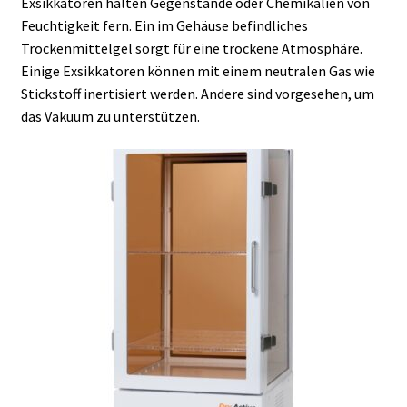
Exsikkatoren halten Gegenstände oder Chemikalien von
Feuchtigkeit fern. Ein im Gehäuse befindliches
Allgemeine Geschäftsbedingungen
Trockenmittelgel sorgt für eine trockene Atmosphäre.
Einige Exsikkatoren können mit einem neutralen Gas wie
Anfrage für Angebote
Stickstoff inertisiert werden. Andere sind vorgesehen, um
das Vakuum zu unterstützen.
Antibiotika Analyse
Autoklave
Automation mit Lea
Automatisierung mit Labvision
Beschleunigung
Bioreaktor