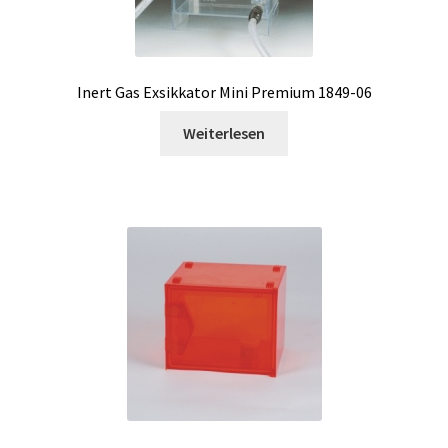
Entwicklung von Windows, Android und iOS Anwendungen
Enzym
Inert Gas Exsikkator Mini Premium 1849-06
Weiterlesen
Ex Explosionsgeschützte Schränke
Exsikkator
Externe Qualitätsbewertungsprogramme (EQA Schemes)
Extraktion
Fermenter
Feuchte-Messung und -Analyse