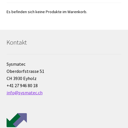
Entwicklung von Windows, Android und iOS Anwendungen
Es befinden sich keine Produkte im Warenkorb.
Enzym
Ex Explosionsgeschützte Schränke
Kontakt
Exsikkator
Sysmatec
Externe Qualitätsbewertungsprogramme (EQA Schemes)
Oberdorfstrasse 51
CH 3930 Eyholz
Extraktion
+41 27 946 80 18
info@sysmatec.ch
Fermenter
Feuchte-Messung und -Analyse