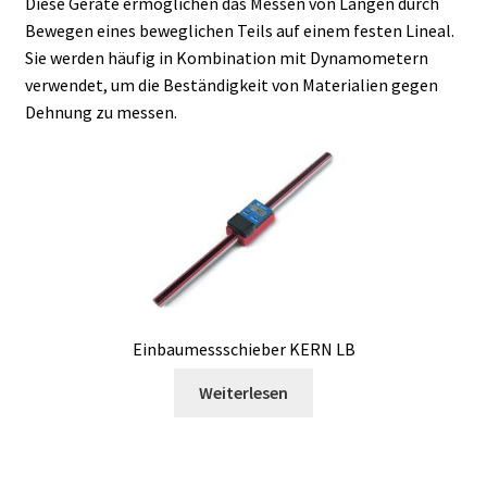
Diese Geräte ermöglichen das Messen von Längen durch
Bewegen eines beweglichen Teils auf einem festen Lineal.
Allgemeine Geschäftsbedingungen
Sie werden häufig in Kombination mit Dynamometern
verwendet, um die Beständigkeit von Materialien gegen
Anfrage für Angebote
Dehnung zu messen.
Antibiotika Analyse
Autoklave
Automation mit Lea
Automatisierung mit Labvision
Einbaumessschieber KERN LB
Weiterlesen
Beschleunigung
Bioreaktor