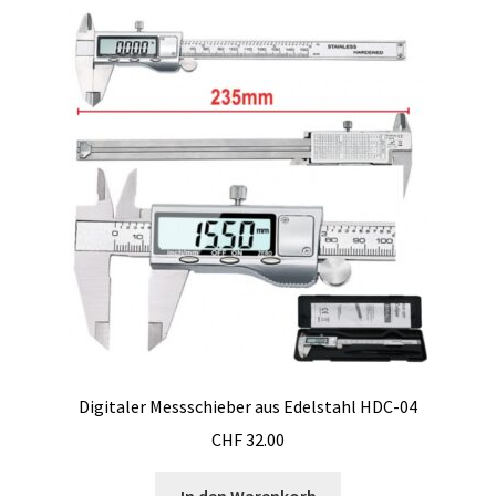
Bunsenbrenner
Chemische Komponente Analyse
Cookie-Richtlinie (EU)
Datenschutzerklärung
Digitale Anzeige
Download
Druck- Messung und Datenlogger
Digitaler Messschieber aus Edelstahl HDC-04
Druckdatenlogger
CHF
32.00