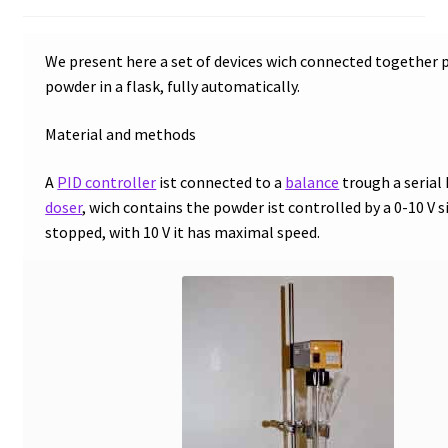
Allgemeine Geschäftsbedingungen
We present here a set of devices wich connected together 
powder in a flask, fully automatically.
Anfrage für Angebote
Material and methods
Antibiotika Analyse
A
PID controller
ist connected to a
balance
trough a serial 
doser
, wich contains the powder ist controlled by a 0-10 V si
Autoklave
stopped, with 10 V it has maximal speed.
Automation mit Lea
Automatisierung mit Labvision
Beschleunigung
Bioreaktor