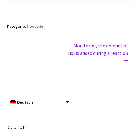
Gebrauchter Fermenter
Kategorie:
Nouvelle
Gewebemühle
Handschuhebox
Beitragsnavigation
Nächster
Monitoring the amount of
Beitrag:
liquid added during a reaction
Härteprüfgerät
Inkubator
Kalibration
Deutsch
Kalibrierung und Eichung für Waage
Karbonisierer
Suchen