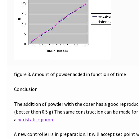
Feuchtedatenlogger
Filter
Filtration
Fraktionssammler
Füllstand-Messung
figure 3. Amount of powder added in function of time
Gasanalyse
Conclusion
Gebäudethermographie
The addition of powder with the doser has a good reproducti
(better then 0.5 g) The same construction can be made for 
Gebrauchte Elektronik
a
peristaltic pump.
Gebrauchte Verbindungstechnik
A new controller is in preparation. It will accept set point w