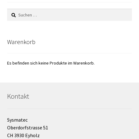
Koloniezähler
Suchen
nach:
Kommunikation Karte
Kontakt
Warenkorb
Kostenlose Produkte
Es befinden sich keine Produkte im Warenkorb.
Kulturen von anaeroben und mikroaeroben
Mikroorganismen
Kulturmedium
Kontakt
Laborgeräte
Sysmatec
Laborgeräte-Gebraucht
Oberdorfstrasse 51
CH 3930 Eyholz