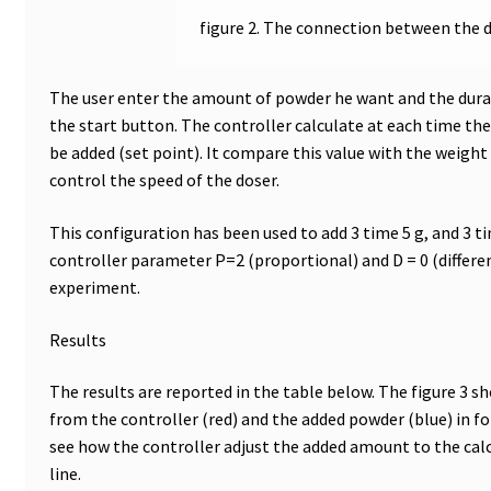
DTS, Strömung Simulation
figure 2. The connection between the 
Durchfluss
The user enter the amount of powder he want and the durat
Eingang/Ausgang Modulen
the start button. The controller calculate at each time t
be added (set point). It compare this value with the weight
Einkaufswagen
control the speed of the doser.
This configuration has been used to add 3 time 5 g, and 3 t
Einweg-Temperatur Logger
controller parameter P=2 (proportional) and D = 0 (differen
experiment.
Elektrische Messung
Results
Elektrophorese
The results are reported in the table below. The figure 3 s
Endoskop
from the controller (red) and the added powder (blue) in fo
see how the controller adjust the added amount to the calc
Entwicklung von SCADA-Anwendung
line.