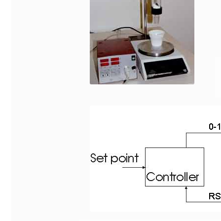
Bunsenbrenner
Chemische Komponente Analyse
Cookie-Richtlinie (EU)
Datenschutzerklärung
Digitale Anzeige
Download
Druck- Messung und Datenlogger
Druckdatenlogger