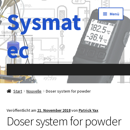
Sysmat
Zur
Zum
Menü
Navigation
Inhalt
springen
springen
ec
Start
Start
Nouvelle
Doser system for powder
Abkürzung
Veröffentlicht am
21. November 2018
von
Patrick Yax
Aktionen
Doser system for powder
Allergene Analyse