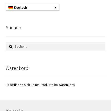
Koloniezähler
Deutsch
Kommunikation Karte
Suchen
Kontakt
Kostenlose Produkte
Suchen
nach:
Kulturen von anaeroben und mikroaeroben
Mikroorganismen
Warenkorb
Kulturmedium
Es befinden sich keine Produkte im Warenkorb.
Laborgeräte
Laborgeräte-Gebraucht