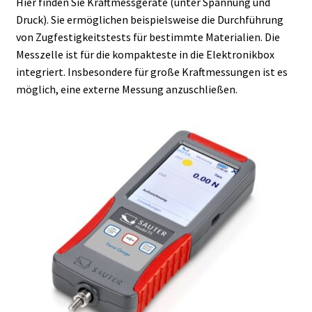
Hier finden Sie Kraftmessgeräte (unter Spannung und
Druck). Sie ermöglichen beispielsweise die Durchführung
Allgemeine Geschäftsbedingungen
von Zugfestigkeitstests für bestimmte Materialien. Die
Messzelle ist für die kompakteste in die Elektronikbox
Anfrage für Angebote
integriert. Insbesondere für große Kraftmessungen ist es
möglich, eine externe Messung anzuschließen.
Antibiotika Analyse
Autoklave
Automation mit Lea
Automatisierung mit Labvision
Beschleunigung
Bioreaktor