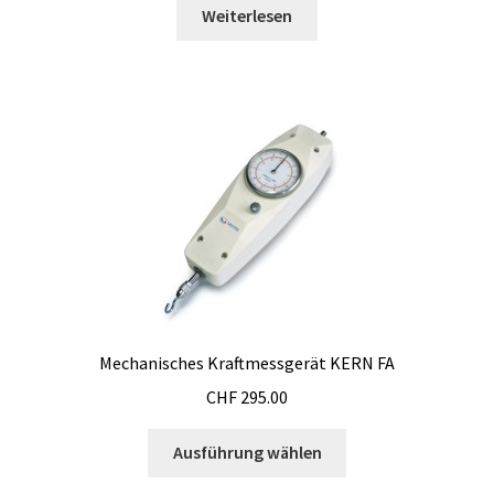
Feuchtedatenlogger
Weiterlesen
Filter
Filtration
Fraktionssammler
Füllstand-Messung
Gasanalyse
Gebäudethermographie
Mechanisches Kraftmessgerät KERN FA
CHF
295.00
Gebrauchte Elektronik
Dieses
Ausführung wählen
Produkt
Gebrauchte Verbindungstechnik