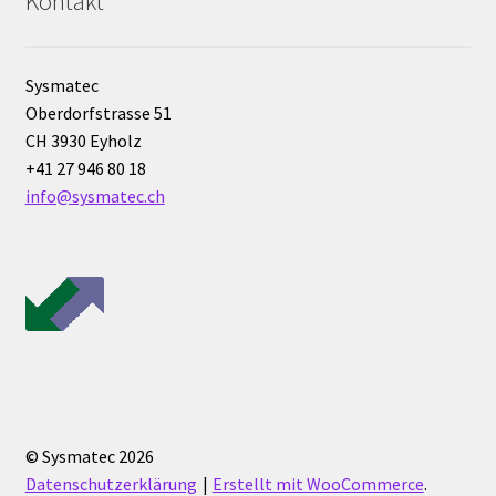
Kontakt
Labormöbel
Länge-Messung
Sysmatec
Oberdorfstrasse 51
Lärm / Gerausch Messung
CH 3930 Eyholz
+41 27 946 80 18
Leitfähigkeit
info@sysmatec.ch
Licht- Messung und Datenlogger
Luftkeimsammler
Magnetrührer
Mein Account
© Sysmatec 2026
Datenschutzerklärung
Erstellt mit WooCommerce
.
Messung der Luftqualität