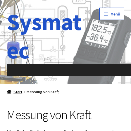
Sysmat
Zur
Zum
Menü
Navigation
Inhalt
springen
springen
ec
Start
Start
Messung von Kraft
Abkürzung
Messung von Kraft
Aktionen
Allergene Analyse