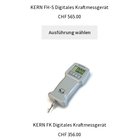
DTS, Strömung Simulation
werden
KERN FH-S Digitales Kraftmessgerät
CHF
565.00
Durchfluss
Dieses
Ausführung wählen
Eingang/Ausgang Modulen
Produkt
weist
Einkaufswagen
mehrere
Varianten
Einweg-Temperatur Logger
auf.
Die
Elektrische Messung
Optionen
können
auf
Elektrophorese
der
Produktseite
Endoskop
gewählt
KERN FK Digitales Kraftmessgerät
werden
Entwicklung von SCADA-Anwendung
CHF
356.00