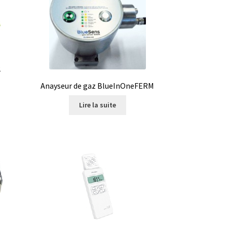
ire
2
Anayseur de gaz BlueInOneFERM
les
Lire la suite
on