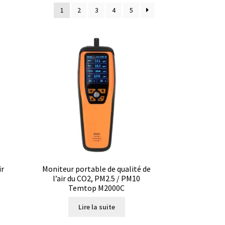
1
2
3
4
5
ture
ir
Moniteur portable de qualité de
l’air du CO2, PM2.5 / PM10
)
Temtop M2000C
Lire la suite