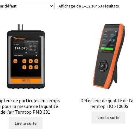
Affichage de 1–12 sur 53 résultats
mation avec Labvision
Automatisation avec Lea
Bec Bunsen
Bioréacteur
Blocs thermostatés
Boites à gants
re
Caméra – Vision
Capteur de température
mmunication
Centrifugeuses
Certificats de calibration de tempéra
 de colonies
Conditions générales de vente
Conductivité
génie
Consommable – Culture
pteur de particules en temps
Détecteur de qualité de l’a
l pour la mesure de la qualité
Temtop LKC-1000S
ommable – Divers
Consommable – Protection (gants, masque,…
de l’air Temtop PMD 331
Lire la suite
Lire la suite
de microorganismes anaérobes et microaérobes
Débit