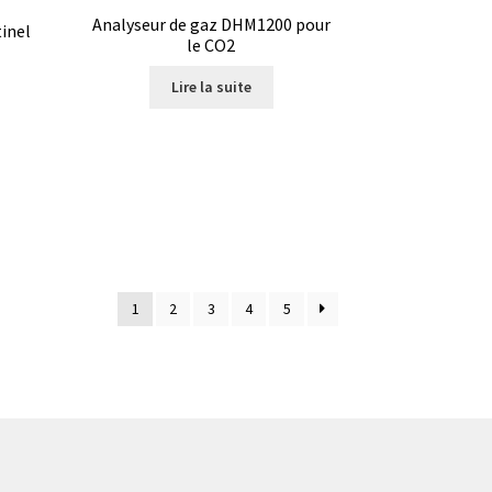
Analyseur de gaz DHM1200 pour
inel
le CO2
Lire la suite
1
2
3
4
5