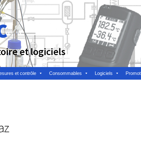
c
ire et logiciels
sures et contrôle
Consommables
Logiciels
Promot
n
Afficheur
Agitateurs magnétiques
Agitateurs pour cultures
alyse de composés chimiques
Analyse de l’eau
Analyse des allergè
alyse des toxines
Analyse du lait
Analyse du vin
az
toire
Appareils de laboratoire d’occasion