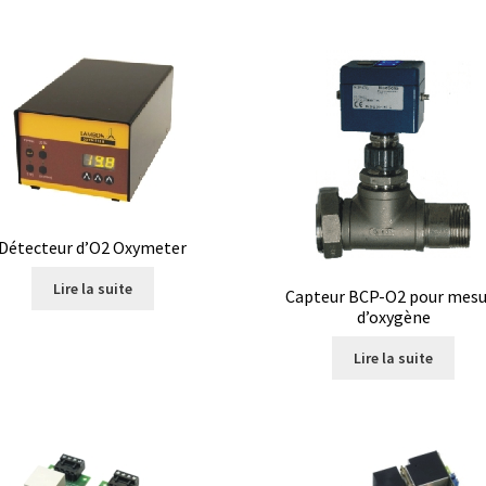
teur
Détermination du point de fusion
ppement d’applications Windows, Android et iOS
 expériences de traçage
Eau pure et ultrapure
Echantillonnage
n
Electrophorèse
Endoscope
Enregistreur d’humidité
Détecteur d’O2 Oxymeter
e température jetable
Enregistreurs universels
Enzymes
Lire la suite
Capteur BCP-O2 pour mesu
vaporation
Extraction
Fermenteur
Fermenteurs d’occasion
Filtra
d’oxygène
Lire la suite
de microplaque
Logiciel Cyclone – Calcul de cyclones
et pour chambres climatiques
Logiciels
ment
Mesure d’oxygène et CO2
Mesure de force, dynamomètres