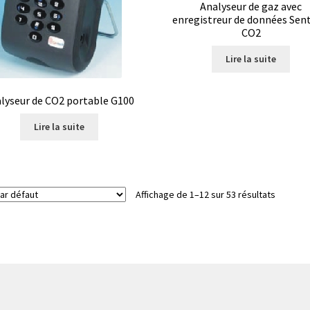
Analyseur de gaz avec
boratoire
Polarimètre
Politique de confidentialité
enregistreur de données Sent
CO2
re de remboursements et de retours
Pompes
Lire la suite
Produits spécial Covid 19 / coronavirus
lyseur de CO2 portable G100
ité (EQA Schemes)
Promotion – Produits neufs
Promotions
Lire la suite
eurs
Request a Quote
Saturateur de CO2
Seringues
Services
Affichage de 1–12 sur 53 résultats
photomètre
Système de positionnement
Téléchargement
Turbidimètre
Tuyaux
Validation de la commande
Vannes
Vidéos