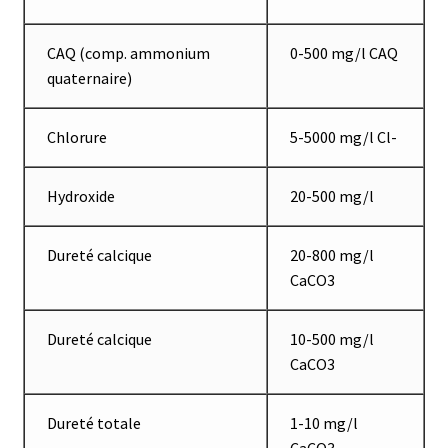
Consommable – Distribution de liquides
CAQ (comp. ammonium
0-500 mg/l CAQ
quaternaire)
Consommable – Divers
Chlorure
5-5000 mg/l Cl-
Consommable – Protection (gants, masque,…)
Consommables
Hydroxide
20-500 mg/l
Contact
Dureté calcique
20-800 mg/l
CaCO3
Contrôle
Dureté calcique
10-500 mg/l
Cultures de microorganismes anaérobes et microaérobes
CaCO3
Débit
Dureté totale
1-10 mg/l
CaCO3