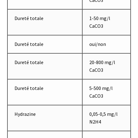
Demande de devis
Dureté totale
1-50 mg/l
Dernière nouvelle
CaCO3
Dessiccateur
Dureté totale
oui/non
Détermination du point de fusion
Dureté totale
20-800 mg/l
Développement d’applications SCADA
CaCO3
Développement d’applications Windows, Android et iOS
Dureté totale
5-500 mg/l
CaCO3
Développement de sites WEB
Hydrazine
0,05-0,5 mg/l
Digesteur
N2H4
DTS, expériences de traçage