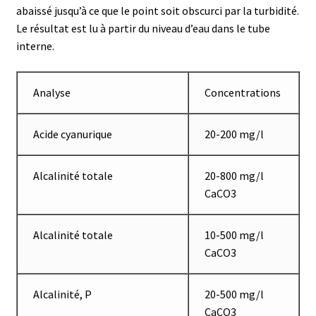
Certificats de calibration de température
abaissé jusqu’à ce que le point soit obscurci par la turbidité.
Le résultat est lu à partir du niveau d’eau dans le tube
Collecteur de fractions
interne.
Commande
Analyse
Concentrations
Compteur de colonies
Acide cyanurique
20-200 mg/l
Conditions générales de vente
Alcalinité totale
20-800 mg/l
Conductivité
CaCO3
Connectique d’occasion
Alcalinité totale
10-500 mg/l
CaCO3
Consommable – Cryogénie
Alcalinité, P
20-500 mg/l
Consommable – Culture
CaCO3