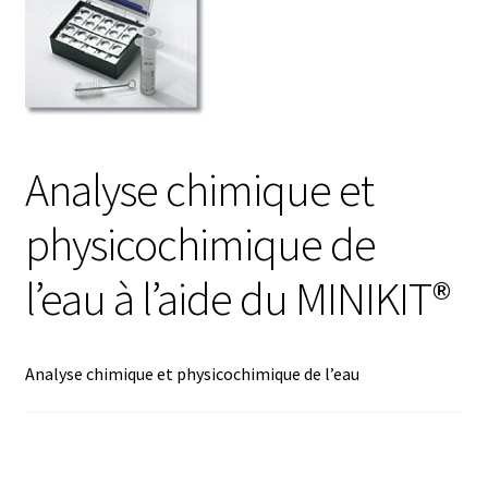
Afficheur
Agitateurs magnétiques
Agitateurs pour cultures
Analyse chimique et
physicochimique de
Agitation – Moteur
l’eau à l’aide du MINIKIT®
Agitation-Accessoires
Analyse de composés chimiques
Analyse chimique et physicochimique de l’eau
Analyse de l’eau
Analyse des allergènes