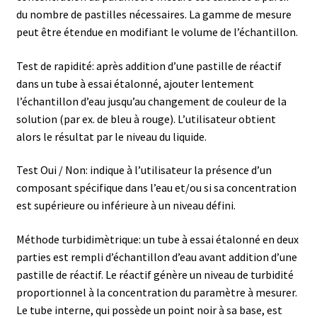
du nombre de pastilles nécessaires. La gamme de mesure
Boites à gants
peut être étendue en modifiant le volume de l’échantillon.
Broyeur de cellules
Test de rapidité: après addition d’une pastille de réactif
dans un tube à essai étalonné, ajouter lentement
Calibrateur de température
l’échantillon d’eau jusqu’au changement de couleur de la
solution (par ex. de bleu à rouge). L’utilisateur obtient
Caméra – Vision
alors le résultat par le niveau du liquide.
Test Oui / Non: indique à l’utilisateur la présence d’un
Capteur de température
composant spécifique dans l’eau et/ou si sa concentration
est supérieure ou inférieure à un niveau défini.
Capteurs météo et climatiques
Méthode turbidimètrique: un tube à essai étalonné en deux
Cartes de communication
parties est rempli d’échantillon d’eau avant addition d’une
pastille de réactif. Le réactif génère un niveau de turbidité
Centrifugeuses
proportionnel à la concentration du paramètre à mesurer.
Le tube interne, qui possède un point noir à sa base, est