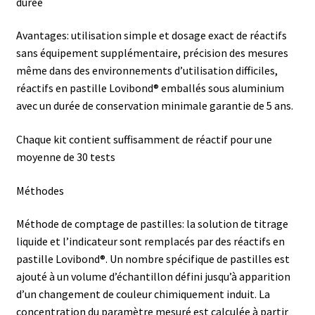
Armoires antidéflagrantes EX
durée
Avantages: utilisation simple et dosage exact de réactifs
Autoclave
sans équipement supplémentaire, précision des mesures
même dans des environnements d’utilisation difficiles,
Automation avec Labvision
réactifs en pastille Lovibond® emballés sous aluminium
avec un durée de conservation minimale garantie de 5 ans.
Automatisation avec Lea
Chaque kit contient suffisamment de réactif pour une
Bain-marie et thermostat
moyenne de 30 tests
Bains à ultrasons
Méthodes
Méthode de comptage de pastilles: la solution de titrage
Bec Bunsen
liquide et l’indicateur sont remplacés par des réactifs en
pastille Lovibond®. Un nombre spécifique de pastilles est
Bioréacteur
ajouté à un volume d’échantillon défini jusqu’à apparition
d’un changement de couleur chimiquement induit. La
Blocs thermostatés
concentration du paramètre mesuré est calculée à partir