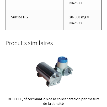
Na2SO3
Enregistreur de température jetable
Enregistreurs universels
Sulfite HG
20-500 mg/l
Na2SO3
Enzymes
Produits similaires
Etalonnage et homologation des balances
Evaporation
Extraction
Fermenteur
Fermenteurs d’occasion
RHOTEC, détermination de la concentration par mesure
de la densité
Filtration