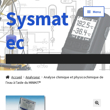
Sysmat
Aller
Aller
Menu
à
au
la
contenu
navigation
ec
Accueil
Accueil
Analyseur
Analyse chimique et physicochimique de
l’eau à l’aide du MINIKIT®
À propos de
Abréviations
Accélération