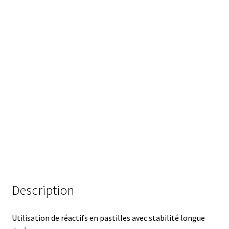
Analyse des antibiotiques
Analyse des gaz
Analyse des toxines
Analyse du lait
Analyse du vin
Analyse microbiologique
Appareils de laboratoire
Description
Appareils de laboratoire d’occasion
Utilisation de réactifs en pastilles avec stabilité longue