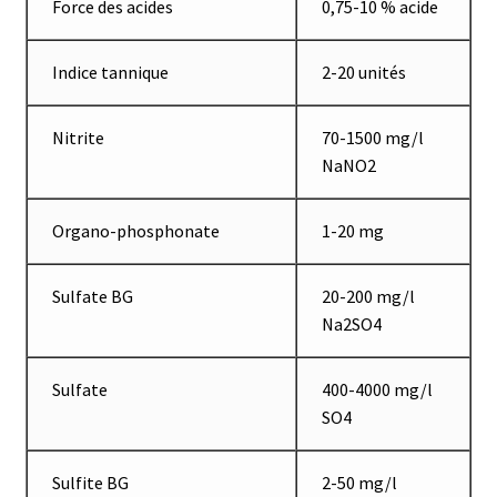
Force des acides
0,75-10 % acide
Eau pure et ultrapure
Indice tannique
2-20 unités
Echantillonnage
Nitrite
70-1500 mg/l
Echantillonneur d’air
NaNO2
Electronique d’occasion
Organo-phosphonate
1-20 mg
Electrophorèse
Sulfate BG
20-200 mg/l
Na2SO4
Endoscope
Sulfate
400-4000 mg/l
Enregistreur d’humidité
SO4
Enregistreur de température
Sulfite BG
2-50 mg/l