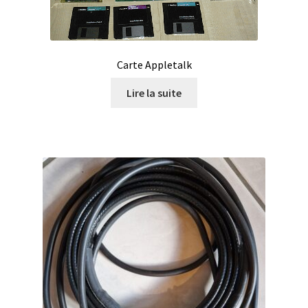
Certificats de calibration de température
Collecteur de fractions
Carte Appletalk
Commande
Lire la suite
Compteur de colonies
Conditions générales de vente
Conductivité
Connectique d’occasion
Consommable – Cryogénie
Consommable – Culture