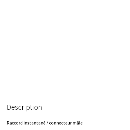
Analyse des antibiotiques
Analyse des gaz
Analyse des toxines
Analyse du lait
Analyse du vin
Analyse microbiologique
Appareils de laboratoire
Description
Appareils de laboratoire d’occasion
Raccord instantané / connecteur mâle