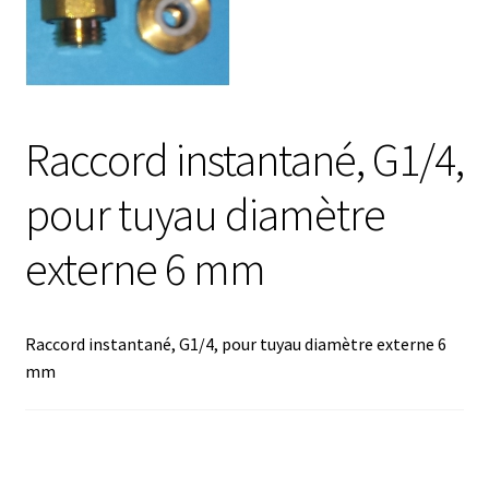
Afficheur
Agitateurs magnétiques
Raccord instantané, G1/4,
Agitateurs pour cultures
pour tuyau diamètre
Agitation – Moteur
externe 6 mm
Agitation-Accessoires
Raccord instantané, G1/4, pour tuyau diamètre externe 6
Analyse de composés chimiques
mm
Analyse de l’eau
Analyse des allergènes