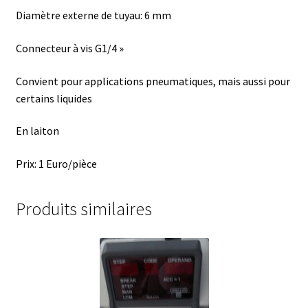
Armoires antidéflagrantes EX
Diamètre externe de tuyau: 6 mm
Autoclave
Connecteur à vis G1/4 »
Automation avec Labvision
Convient pour applications pneumatiques, mais aussi pour
certains liquides
Automatisation avec Lea
En laiton
Bain-marie et thermostat
Prix: 1 Euro/pièce
Bains à ultrasons
Produits similaires
Bec Bunsen
Bioréacteur
Blocs thermostatés