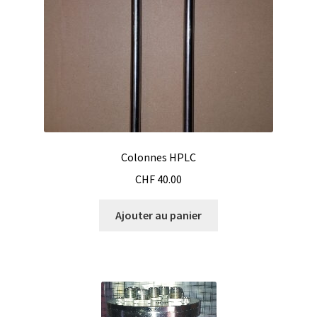
Logiciels
Mesure d’épaisseur de matériau et de revêtement
Mesure d’oxygène et CO2
Mesure de force, dynamomètres
Colonnes HPLC
Mesure de la qualité de l’air
CHF
40.00
Mesure de longueur
Ajouter au panier
Mesure de niveau
Mesure de température
Mesure du pH et potentiel redox