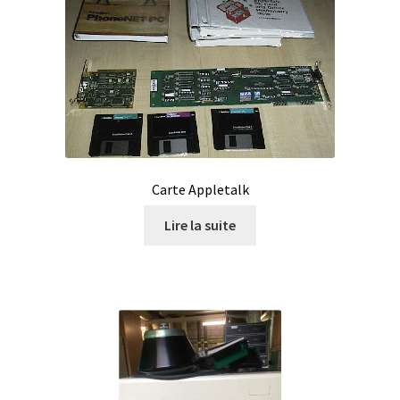
Enregistreur de température jetable
Enregistreurs universels
Enzymes
Etalonnage et homologation des balances
Carte Appletalk
Evaporation
Lire la suite
Extraction
Fermenteur
Fermenteurs d’occasion
Filtration