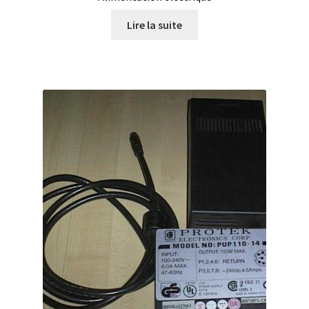
Armoires antidéflagrantes EX
Lire la suite
Autoclave
Automation avec Labvision
Automatisation avec Lea
Bain-marie et thermostat
Bains à ultrasons
Bec Bunsen
Bioréacteur
Blocs thermostatés