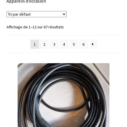
Appareils d’occasion
Afficheur
Affichage de 1–12 sur 67 résultats
Agitateurs magnétiques
Agitateurs pour cultures
1
2
3
4
5
6
Agitation – Moteur
Agitation-Accessoires
Analyse de composés chimiques
Analyse de l’eau
Analyse des allergènes