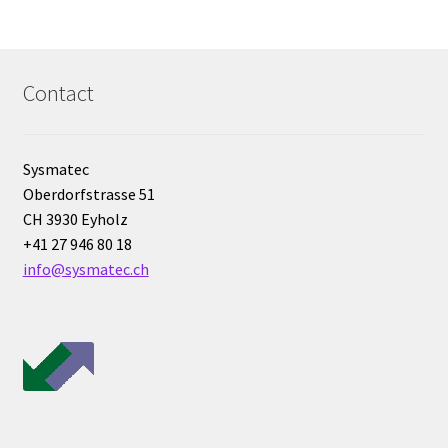
Milieu de culture
Mobilier de laboratoire
Contact
Modules entrées/sorties
Mon compte
Sysmatec
Oberdorfstrasse 51
Nouvelles
CH 3930 Eyholz
+41 27 946 80 18
Osmomètre
info@sysmatec.ch
page test pour traduction
Panier
Pipette