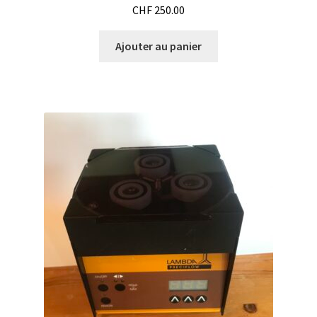
CHF
250.00
Consommable – Distribution de liquides
Ajouter au panier
Consommable – Divers
Consommable – Protection (gants, masque,…)
Consommables
Contact
Contrôle
Cultures de microorganismes anaérobes et microaérobes
Débit