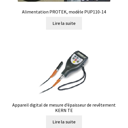
Boites à gants
Alimentation PROTEK, modèle PUP110-14
Lire la suite
Broyeur de cellules
Calibrateur de température
Caméra – Vision
Capteur de température
Capteurs météo et climatiques
Cartes de communication
Appareil digital de mesure d’épaisseur de revêtement
KERN TE
Centrifugeuses
Lire la suite