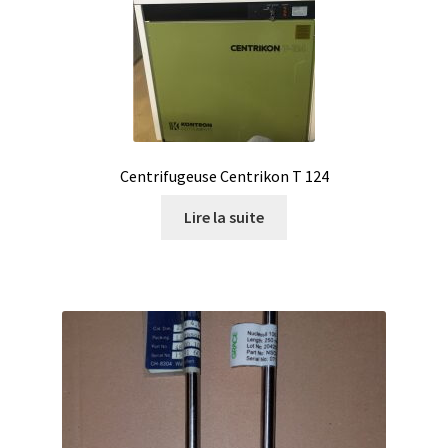
Filtres
Four
Incubateurs
Centrifugeuse Centrikon T 124
Lampes UV
Lire la suite
Lecteur de microplaque
Logiciel Cyclone – Calcul de cyclones
Logiciel de supervision FNet
Logiciel PhytoNet pour chambres climatiques