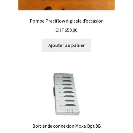
Demande de devis
Dernière nouvelle
Pompe Preciflow digitale d’occasion
CHF
650.00
Dessiccateur
Ajouter au panier
Détermination du point de fusion
Développement d’applications SCADA
Développement d’applications Windows, Android et iOS
Développement de sites WEB
Digesteur
Boitier de connexion Moxa Opt 8B
DTS, expériences de traçage