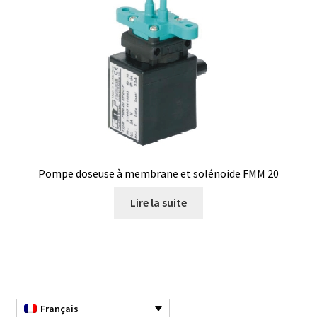
Eau pure et ultrapure
Echantillonnage
Echantillonneur d’air
Electronique d’occasion
Pompe doseuse à membrane et solénoide FMM 20
Electrophorèse
Lire la suite
Endoscope
Enregistreur d’humidité
Enregistreur de température
Français