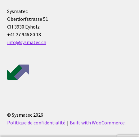
Sysmatec
Filtres
Oberdorfstrasse 51
CH 3930 Eyholz
Four
+41 27 946 80 18
info@sysmatec.ch
Incubateurs
Lampes UV
Lecteur de microplaque
Logiciel Cyclone – Calcul de cyclones
Logiciel de supervision FNet
© Sysmatec 2026
Politique de confidentialité
Built with WooCommerce
.
Logiciel PhytoNet pour chambres climatiques