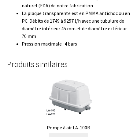
naturel (FDA) de notre fabrication.
Consommable – Distribution de liquides
La plaque transparente est en PMMA antichoc ou en
PC. Débits de 1749 à 9257 l/h avec une tubulure de
Consommable – Divers
diamètre intérieur 45 mm et de diamètre extérieur
70 mm
Consommable – Protection (gants, masque,…)
Pression maximale : 4 bars
Consommables
Produits similaires
Contact
Contrôle
Cultures de microorganismes anaérobes et microaérobes
Débit
Pompe à air LA-100B