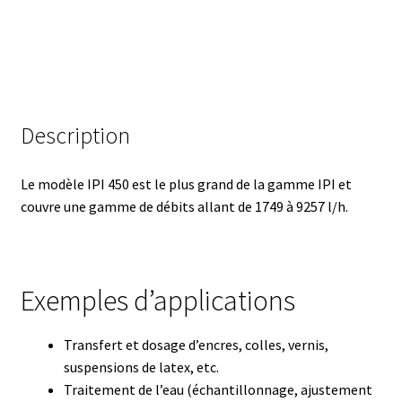
Armoires antidéflagrantes EX
Autoclave
Automation avec Labvision
Description
Automatisation avec Lea
Le modèle IPI 450 est le plus grand de la gamme IPI et
Bain-marie et thermostat
couvre une gamme de débits allant de 1749 à 9257 l/h.
Bains à ultrasons
Bec Bunsen
Exemples d’applications
Bioréacteur
Transfert et dosage d’encres, colles, vernis,
suspensions de latex, etc.
Blocs thermostatés
Traitement de l’eau (échantillonnage, ajustement