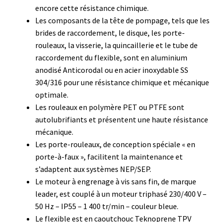
Certificats de calibration de température
encore cette résistance chimique.
Les composants de la tête de pompage, tels que les
Collecteur de fractions
brides de raccordement, le disque, les porte-
rouleaux, la visserie, la quincaillerie et le tube de
Commande
raccordement du flexible, sont en aluminium
anodisé Anticorodal ou en acier inoxydable SS
Compteur de colonies
304/316 pour une résistance chimique et mécanique
optimale.
Les rouleaux en polymère PET ou PTFE sont
Conditions générales de vente
autolubrifiants et présentent une haute résistance
mécanique.
Conductivité
Les porte-rouleaux, de conception spéciale « en
porte-à-faux », facilitent la maintenance et
Connectique d’occasion
s’adaptent aux systèmes NEP/SEP.
Le moteur à engrenage à vis sans fin, de marque
Consommable – Cryogénie
leader, est couplé à un moteur triphasé 230/400 V –
50 Hz – IP55 – 1 400 tr/min – couleur bleue.
Consommable – Culture
Le flexible est en caoutchouc Teknoprene TPV