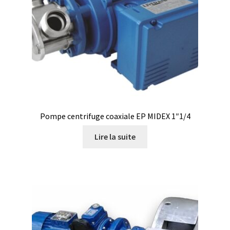
Boites à gants
Broyeur de cellules
Calibrateur de température
Caméra – Vision
Pompe centrifuge coaxiale EP MIDEX 1″1/4
Capteur de température
Lire la suite
Capteurs météo et climatiques
Cartes de communication
Centrifugeuses