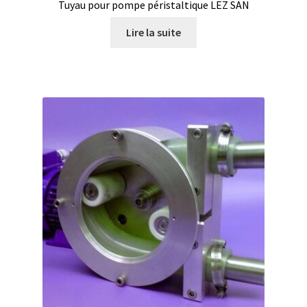
Tuyau pour pompe péristaltique LEZ SAN
Filtres
Lire la suite
Four
Incubateurs
Lampes UV
Lecteur de microplaque
Logiciel Cyclone – Calcul de cyclones
Logiciel de supervision FNet
Logiciel PhytoNet pour chambres climatiques