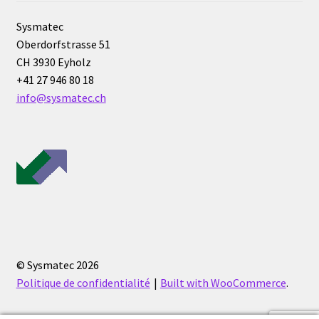
PNet-Logiciel de commande de pompes de laboratoire
Sysmatec
Oberdorfstrasse 51
Polarimètre
CH 3930 Eyholz
+41 27 946 80 18
info@sysmatec.ch
Politique de confidentialité
Politique de cookies (UE)
Politique en matière de remboursements et de retours
Pompes
Préparation d’échantillons
© Sysmatec 2026
Politique de confidentialité
Built with WooCommerce
.
Produits gratuits