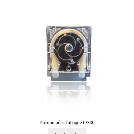
Eau pure et ultrapure
Echantillonnage
Echantillonneur d’air
Electronique d’occasion
Electrophorèse
Endoscope
Enregistreur d’humidité
Pompe péristaltique IPS30
Enregistreur de température