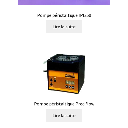
Logiciels
Pompe péristaltique IPI350
Mesure d’épaisseur de matériau et de revêtement
Lire la suite
Mesure d’oxygène et CO2
Mesure de force, dynamomètres
Mesure de la qualité de l’air
Mesure de longueur
Mesure de niveau
Pompe péristaltique Preciflow
Mesure de température
Lire la suite
Mesure du pH et potentiel redox