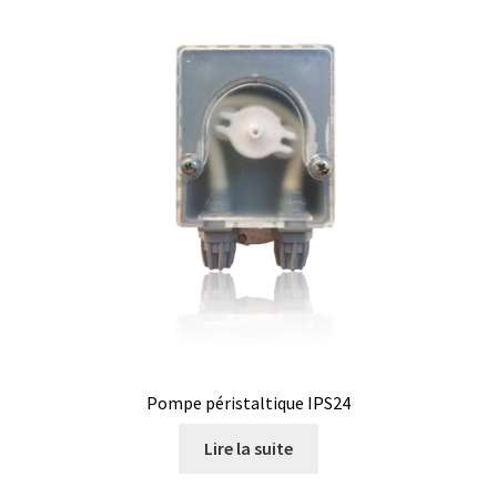
Demande de devis
Dernière nouvelle
Dessiccateur
Détermination du point de fusion
Développement d’applications SCADA
Développement d’applications Windows, Android et iOS
Développement de sites WEB
Pompe péristaltique IPS24
Digesteur
Lire la suite
DTS, expériences de traçage