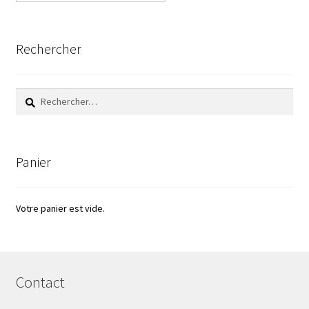
Milieu de culture
Mobilier de laboratoire
Rechercher
Modules entrées/sorties
Rechercher :
Mon compte
Nouvelles
Panier
Osmomètre
Votre panier est vide.
page test pour traduction
Panier
Contact
Pipette