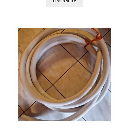
Lire la suite
Enregistreur de température jetable
Enregistreurs universels
Enzymes
Etalonnage et homologation des balances
Evaporation
Extraction
Fermenteur
Fermenteurs d’occasion
Filtration