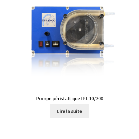
Consommable – Distribution de liquides
Consommable – Divers
Consommable – Protection (gants, masque,…)
Consommables
Contact
Contrôle
Pompe péristaltique IPL 10/200
Cultures de microorganismes anaérobes et microaérobes
Lire la suite
Débit