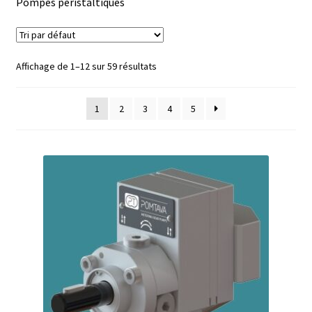
Pompes péristaltiques
Afficheur
Affichage de 1–12 sur 59 résultats
Agitateurs magnétiques
Agitateurs pour cultures
1
2
3
4
5
Agitation – Moteur
Agitation-Accessoires
Analyse de composés chimiques
Analyse de l’eau
Analyse des allergènes