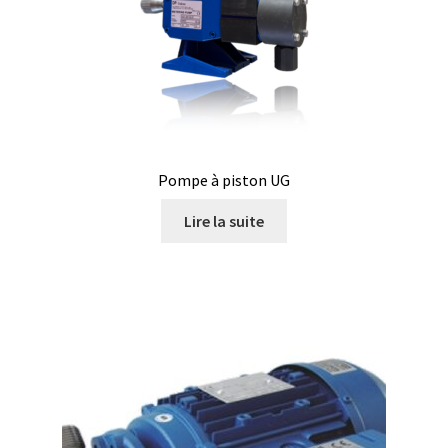
Armoires antidéflagrantes EX
Autoclave
Automation avec Labvision
Automatisation avec Lea
Pompe à piston UG
Bain-marie et thermostat
Lire la suite
Bains à ultrasons
Bec Bunsen
Bioréacteur
Blocs thermostatés