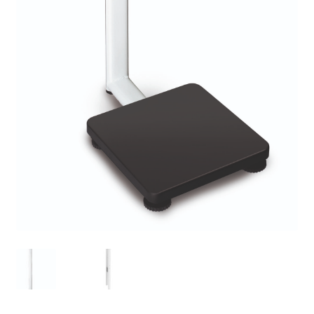
Analyse des antibiotiques
Analyse des gaz
Analyse des toxines
Analyse du lait
Analyse du vin
Analyse microbiologique
Appareils de laboratoire
Appareils de laboratoire d’occasion