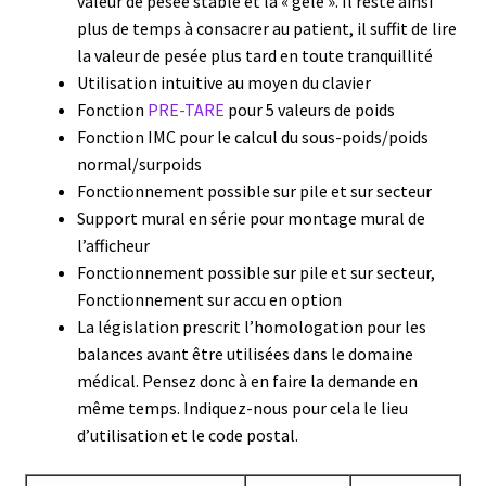
valeur de pesée stable et la « gèle ». Il reste ainsi
plus de temps à consacrer au patient, il suffit de lire
Eau pure et ultrapure
la valeur de pesée plus tard en toute tranquillité
Utilisation intuitive au moyen du clavier
Echantillonnage
Fonction
PRE-TARE
pour 5 valeurs de poids
Fonction IMC pour le calcul du sous-poids/poids
Echantillonneur d’air
normal/surpoids
Fonctionnement possible sur pile et sur secteur
Electronique d’occasion
Support mural en série pour montage mural de
l’afficheur
Fonctionnement possible sur pile et sur secteur,
Electrophorèse
Fonctionnement sur accu en option
La législation prescrit l’homologation pour les
Endoscope
balances avant être utilisées dans le domaine
médical. Pensez donc à en faire la demande en
Enregistreur d’humidité
même temps. Indiquez-nous pour cela le lieu
d’utilisation et le code postal.
Enregistreur de température