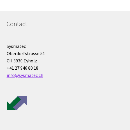
Milieu de culture
Mobilier de laboratoire
Contact
Modules entrées/sorties
Sysmatec
Mon compte
Oberdorfstrasse 51
CH 3930 Eyholz
Nouvelles
+41 27 946 80 18
info@sysmatec.ch
Osmomètre
page test pour traduction
Panier
Pipette