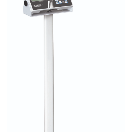
Afficheur
Agitateurs magnétiques
Agitateurs pour cultures
Agitation – Moteur
Agitation-Accessoires
Analyse de composés chimiques
Analyse de l’eau
Analyse des allergènes