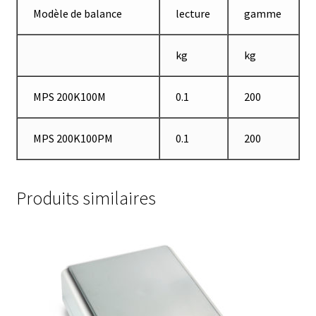
Enregistreur de température jetable
Modèle de balance
lecture
gamme
Enregistreurs universels
kg
kg
Enzymes
MPS 200K100M
0.1
200
Etalonnage et homologation des balances
MPS 200K100PM
0.1
200
Evaporation
Produits similaires
Extraction
Fermenteur
Fermenteurs d’occasion
Filtration