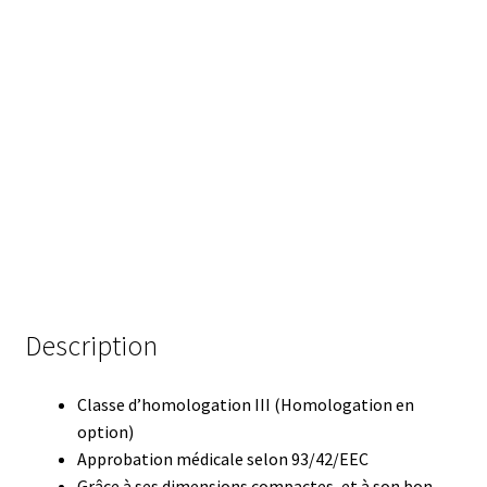
Consommable – Distribution de liquides
Consommable – Divers
Consommable – Protection (gants, masque,…)
Consommables
Contact
Contrôle
Description
Cultures de microorganismes anaérobes et microaérobes
Classe d’homologation III (Homologation en
option)
Débit
Approbation médicale selon 93/42/EEC
Grâce à ses dimensions compactes, et à son bon