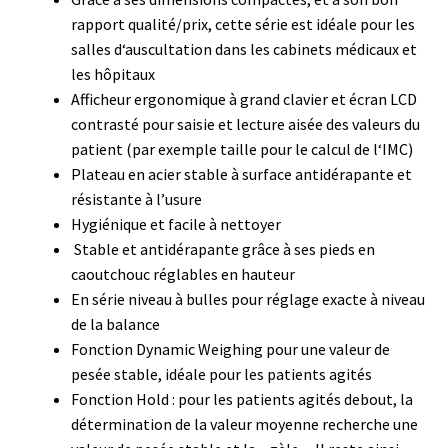
Demande de devis
rapport qualité/prix, cette série est idéale pour les
salles d‘auscultation dans les cabinets médicaux et
Dernière nouvelle
les hôpitaux
Afficheur ergonomique à grand clavier et écran LCD
Dessiccateur
contrasté pour saisie et lecture aisée des valeurs du
patient (par exemple taille pour le calcul de l‘IMC)
Détermination du point de fusion
Plateau en acier stable à surface antidérapante et
résistante à l’usure
Développement d’applications SCADA
Hygiénique et facile à nettoyer
Stable et antidérapante grâce à ses pieds en
caoutchouc réglables en hauteur
Développement d’applications Windows, Android et iOS
En série niveau à bulles pour réglage exacte à niveau
de la balance
Développement de sites WEB
Fonction Dynamic Weighing pour une valeur de
pesée stable, idéale pour les patients agités
Digesteur
Fonction Hold : pour les patients agités debout, la
détermination de la valeur moyenne recherche une
DTS, expériences de traçage