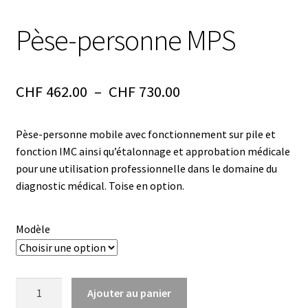
Armoires antidéflagrantes EX
Pèse-personne MPS
Autoclave
Automation avec Labvision
Plage
CHF
462.00
–
CHF
730.00
Automatisation avec Lea
de
Pèse-personne mobile avec fonctionnement sur pile et
prix :
Bain-marie et thermostat
fonction IMC ainsi qu’étalonnage et approbation médicale
CHF 462.00
pour une utilisation professionnelle dans le domaine du
Bains à ultrasons
diagnostic médical. Toise en option.
à
CHF 730.00
Bec Bunsen
Modèle
Bioréacteur
quantité
Blocs thermostatés
Ajouter au panier
de