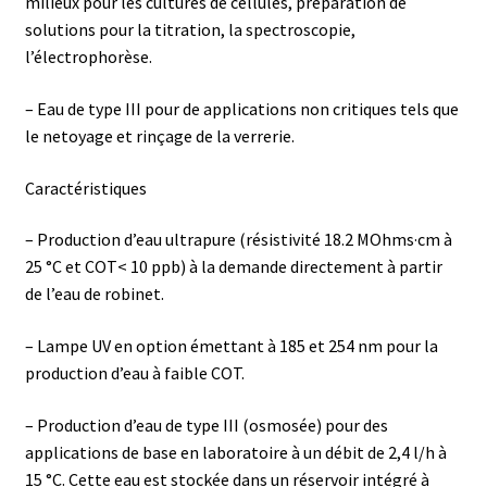
milieux pour les cultures de cellules, préparation de
solutions pour la titration, la spectroscopie,
Boites à gants
l’électrophorèse.
Broyeur de cellules
– Eau de type III pour de applications non critiques tels que
le netoyage et rinçage de la verrerie.
Calibrateur de température
Caractéristiques
Caméra – Vision
– Production d’eau ultrapure (résistivité 18.2 MOhms·cm à
Capteur de température
25 °C et COT< 10 ppb) à la demande directement à partir
de l’eau de robinet.
Capteurs météo et climatiques
– Lampe UV en option émettant à 185 et 254 nm pour la
production d’eau à faible COT.
Cartes de communication
– Production d’eau de type III (osmosée) pour des
Centrifugeuses
applications de base en laboratoire à un débit de 2,4 l/h à
15 °C. Cette eau est stockée dans un réservoir intégré à