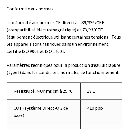
Conformité aux normes
Consommable – Distribution de liquides
-conformité aux normes CE directives 89/336/CEE
Consommable – Divers
(compatibilité électromagnétique) et 73/23/CEE
(équipement électrique utilisant certaines tensions). Tous
Consommable – Protection (gants, masque,…)
les appareils sont fabriqués dans un environnement
certifié ISO 9001 et ISO 14001.
Consommables
Paramètres techniques pour la production d’eau ultrapure
Contact
(type I) dans les conditions normales de fonctionnement
Contrôle
Résistivité, MOhms·cm à 25 °C
18.2
Cultures de microorganismes anaérobes et microaérobes
COT (système Direct-Q 3 de
<10 ppb
base)
Débit