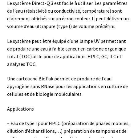
Armoires antidéflagrantes EX
Le système Direct-Q 3 est facile à utiliser. Les paramètres
de l’eau (résistivité ou conductivité, température) sont
Autoclave
clairement affichés sur un écran couleur. Il peut délivrer un
volume d’eau ultrapure (type I) de volume prédéfini.
Automation avec Labvision
Le système peut être équipé d’une lampe UV permettant
de produire une eau à faible teneur en carbone organique
Automatisation avec Lea
total (TOC) utile pour de applications HPLC, GC, ILC et
analyses TOC.
Bain-marie et thermostat
Une cartouche BioPak permet de produire de l’eau
Bains à ultrasons
apyrogène sans RNase pour les applications en culture de
cellules et de biologie moléculaires.
Bec Bunsen
Applications
Bioréacteur
– Eau de type I pour HPLC (préparation de phases mobiles,
dilution d’échantillons,…) préparation de tampons et de
Blocs thermostatés