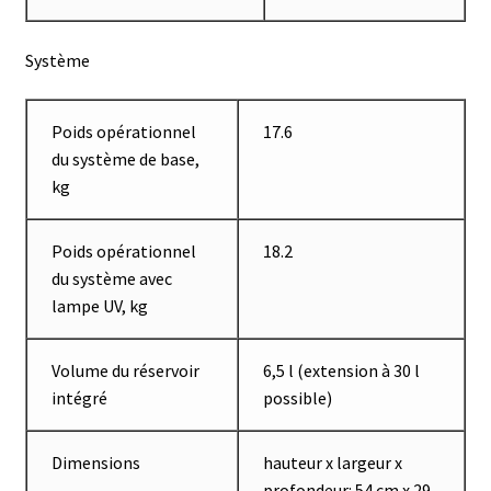
Enregistreur de température jetable
Système
Enregistreurs universels
Poids opérationnel
17.6
Enzymes
du système de base,
kg
Etalonnage et homologation des balances
Evaporation
Poids opérationnel
18.2
du système avec
lampe UV, kg
Extraction
Fermenteur
Volume du réservoir
6,5 l (extension à 30 l
intégré
possible)
Fermenteurs d’occasion
Dimensions
hauteur x largeur x
Filtration
profondeur: 54 cm x 29