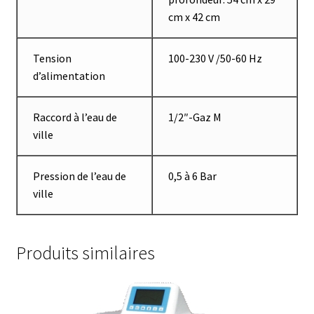
cm x 42 cm
Filtres
Tension
100-230 V /50-60 Hz
Four
d’alimentation
Incubateurs
Raccord à l’eau de
1/2″-Gaz M
ville
Lampes UV
Pression de l’eau de
0,5 à 6 Bar
Lecteur de microplaque
ville
Logiciel Cyclone – Calcul de cyclones
Produits similaires
Logiciel de supervision FNet
Logiciel PhytoNet pour chambres climatiques