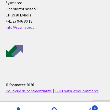
Sysmatec
PNet-Logiciel de commande de pompes de laboratoire
Oberdorfstrasse 51
CH 3930 Eyholz
Polarimètre
+41 27 946 80 18
info@sysmatec.ch
Politique de confidentialité
Politique de cookies (UE)
Politique en matière de remboursements et de retours
Pompes
© Sysmatec 2026
Préparation d’échantillons
Politique de confidentialité
Built with WooCommerce
.
Produits gratuits
0