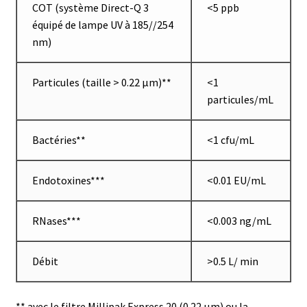
COT (système Direct-Q 3
<5 ppb
Demande de devis
équipé de lampe UV à 185//254
nm)
Dernière nouvelle
Dessiccateur
Particules (taille > 0.22 µm)**
<1
particules/mL
Détermination du point de fusion
Bactéries**
<1 cfu/mL
Développement d’applications SCADA
Endotoxines***
<0.01 EU/mL
Développement d’applications Windows, Android et iOS
RNases***
<0.003 ng/mL
Développement de sites WEB
Débit
>0.5 L/ min
Digesteur
DTS, expériences de traçage
** avec le filtre Millipak Express 20 (0.22 µm) ou la