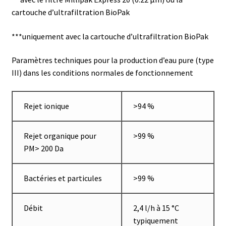
cartouche d’ultrafiltration BioPak
Eau pure et ultrapure
***uniquement avec la cartouche d’ultrafiltration BioPak
Echantillonnage
Paramètres techniques pour la production d’eau pure (type
III) dans les conditions normales de fonctionnement
Echantillonneur d’air
Electronique d’occasion
Rejet ionique
>94 %
Electrophorèse
Rejet organique pour
>99 %
PM> 200 Da
Endoscope
Bactéries et particules
>99 %
Enregistreur d’humidité
Enregistreur de température
Débit
2,4 l/h à 15 °C
typiquement