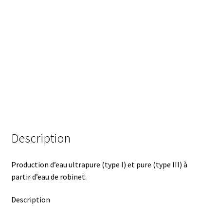
Analyse des antibiotiques
Analyse des gaz
Analyse des toxines
Analyse du lait
Analyse du vin
Description
Analyse microbiologique
Production d’eau ultrapure (type I) et pure (type III) à
Appareils de laboratoire
partir d’eau de robinet.
Appareils de laboratoire d’occasion
Description