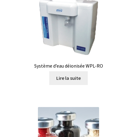
Logiciels
Mesure d’épaisseur de matériau et de revêtement
Mesure d’oxygène et CO2
Mesure de force, dynamomètres
Système d’eau déionisée WPL-RO
Mesure de la qualité de l’air
Lire la suite
Mesure de longueur
Mesure de niveau
Mesure de température
Mesure du pH et potentiel redox