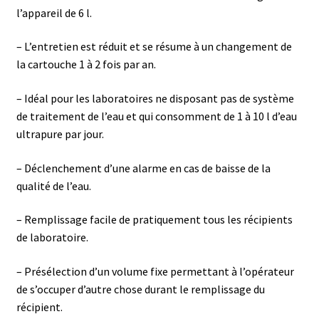
Certificats de calibration de température
l’appareil de 6 l.
Collecteur de fractions
– L’entretien est réduit et se résume à un changement de
la cartouche 1 à 2 fois par an.
Commande
– Idéal pour les laboratoires ne disposant pas de système
de traitement de l’eau et qui consomment de 1 à 10 l d’eau
Compteur de colonies
ultrapure par jour.
Conditions générales de vente
– Déclenchement d’une alarme en cas de baisse de la
qualité de l’eau.
Conductivité
– Remplissage facile de pratiquement tous les récipients
Connectique d’occasion
de laboratoire.
Consommable – Cryogénie
– Présélection d’un volume fixe permettant à l’opérateur
de s’occuper d’autre chose durant le remplissage du
récipient.
Consommable – Culture