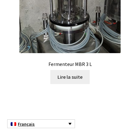
Consommable – Distribution de liquides
Consommable – Divers
Consommable – Protection (gants, masque,…)
Consommables
Fermenteur MBR 3 L
Lire la suite
Contact
Contrôle
Cultures de microorganismes anaérobes et microaérobes
Français
Débit