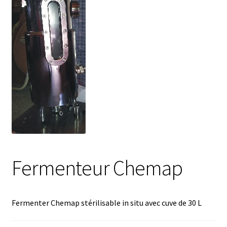
Afficheur
Agitateurs magnétiques
Agitateurs pour cultures
Agitation – Moteur
Agitation-Accessoires
Fermenteur Chemap
Analyse de composés chimiques
Analyse de l’eau
Fermenter Chemap stérilisable in situ avec cuve de 30 L
Analyse des allergènes