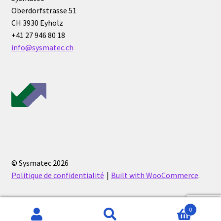
Oberdorfstrasse 51
Eau pure et ultrapure
CH 3930 Eyholz
+41 27 946 80 18
Echantillonnage
info@sysmatec.ch
Echantillonneur d’air
Electronique d’occasion
Electrophorèse
Endoscope
© Sysmatec 2026
Politique de confidentialité
Built with WooCommerce
.
Enregistreur d’humidité
Enregistreur de température
0
Recherche
Recherche