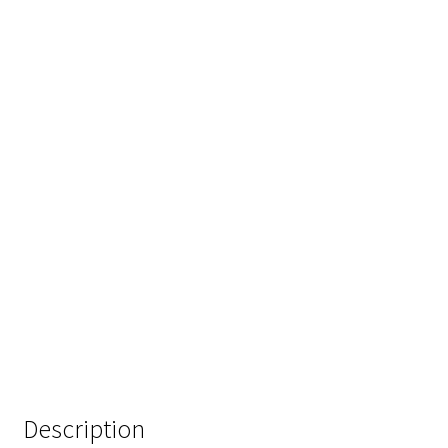
Analyse des antibiotiques
Analyse des gaz
Analyse des toxines
Analyse du lait
Analyse du vin
Analyse microbiologique
Appareils de laboratoire
Appareils de laboratoire d’occasion
Description