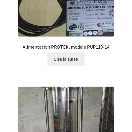
Certificats de calibration de température
Collecteur de fractions
Commande
Alimentation PROTEK, modèle PUP110-14
Compteur de colonies
Lire la suite
Conditions générales de vente
Conductivité
Connectique d’occasion
Consommable – Cryogénie
Consommable – Culture