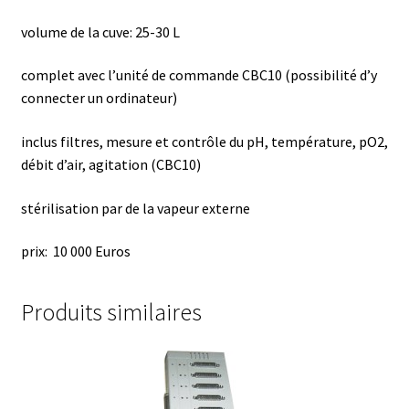
Armoires antidéflagrantes EX
volume de la cuve: 25-30 L
Autoclave
complet avec l’unité de commande CBC10 (possibilité d’y
connecter un ordinateur)
Automation avec Labvision
inclus filtres, mesure et contrôle du pH, température, pO2,
Automatisation avec Lea
débit d’air, agitation (CBC10)
Bain-marie et thermostat
stérilisation par de la vapeur externe
Bains à ultrasons
prix: 10 000 Euros
Bec Bunsen
Produits similaires
Bioréacteur
Blocs thermostatés