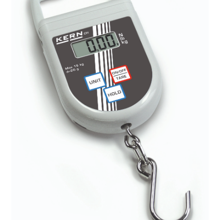
Afficheur
Agitateurs magnétiques
Agitateurs pour cultures
Agitation – Moteur
Agitation-Accessoires
Analyse de composés chimiques
Analyse de l’eau
Analyse des allergènes