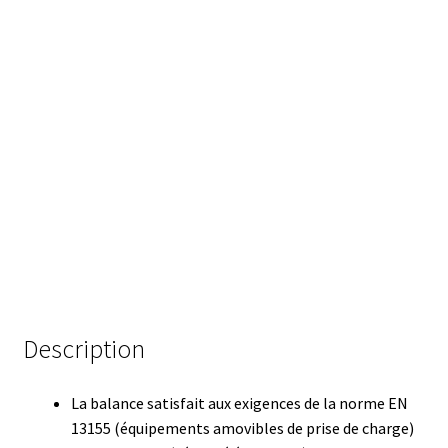
Certificats de calibration de température
Collecteur de fractions
Commande
Compteur de colonies
Conditions générales de vente
Conductivité
Connectique d’occasion
Description
Consommable – Cryogénie
La balance satisfait aux exigences de la norme EN
13155 (équipements amovibles de prise de charge)
Consommable – Culture