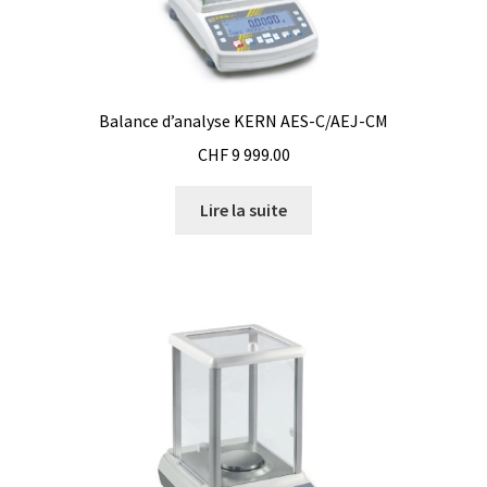
Eau pure et ultrapure
Echantillonnage
Balance d’analyse KERN AES-C/AEJ-CM
CHF
9 999.00
Echantillonneur d’air
Lire la suite
Electronique d’occasion
Electrophorèse
Endoscope
Enregistreur d’humidité
Enregistreur de température