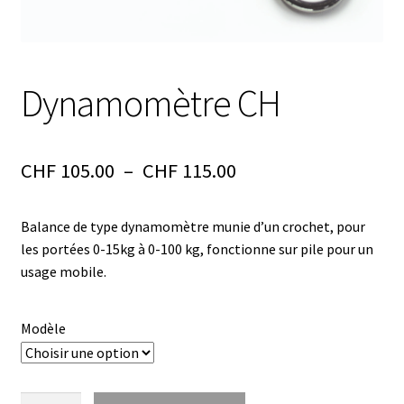
Analyse des antibiotiques
Analyse des gaz
Dynamomètre CH
Analyse des toxines
Plage
CHF
105.00
–
CHF
115.00
Analyse du lait
de
Analyse du vin
Balance de type dynamomètre munie d’un crochet, pour
prix :
les portées 0-15kg à 0-100 kg, fonctionne sur pile pour un
Analyse microbiologique
CHF 105.00
usage mobile.
à
Appareils de laboratoire
CHF 115.00
Modèle
Appareils de laboratoire d’occasion
quantité