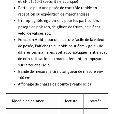
et EN 61010-1 (sécurité électrique)
Parfaite pour une pesée de contrôle rapide en
Consommable – Distribution de liquides
réception ou expédition de marchandises
Irremplaçable également pour les particuliers :
Consommable – Divers
pesage de poisson, de gibier, de fruits, de pièces
vélo, de valises etc.
Consommable – Protection (gants, masque,…)
Fonction Hold : pour une lecture facile de la valeur
de pesée, l’affichage du poids peut être « gelé » de
Consommables
différentes manières. Soit automatiquement en cas
de non-utilisation ou manuellement en appuyant
Contact
sur la touche Hold
Bande de mesure, à tirer, longueur de mesure env.
Contrôle
100 cm
Affichage de charge de pointe (Peak-Hold)
Cultures de microorganismes anaérobes et microaérobes
Modèle de balance
lecture
portée
Débit