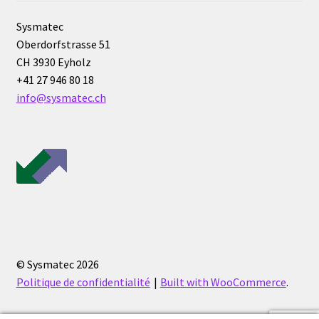
Sysmatec
Mesure du poids, balances de comptage
Oberdorfstrasse 51
CH 3930 Eyholz
Mesure du poids, balances de laboratoire
+41 27 946 80 18
info@sysmatec.ch
Mesure du poids, balances de poche
Mesure du poids, balances industrielles de table
Mesure du poids, balances industrielles EX
Mesure du poids, balances médicales
Mesure du poids, balances mobiles
© Sysmatec 2026
Politique de confidentialité
Built with WooCommerce
.
Mesure du poids, balances plateforme