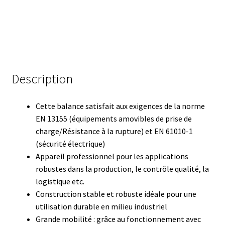
Consommable – Distribution de liquides
Consommable – Divers
Consommable – Protection (gants, masque,…)
Description
Consommables
Cette balance satisfait aux exigences de la norme
EN 13155 (équipements amovibles de prise de
Contact
charge/Résistance à la rupture) et EN 61010-1
(sécurité électrique)
Contrôle
Appareil professionnel pour les applications
robustes dans la production, le contrôle qualité, la
Cultures de microorganismes anaérobes et microaérobes
logistique etc.
Construction stable et robuste idéale pour une
Débit
utilisation durable en milieu industriel
Grande mobilité : grâce au fonctionnement avec