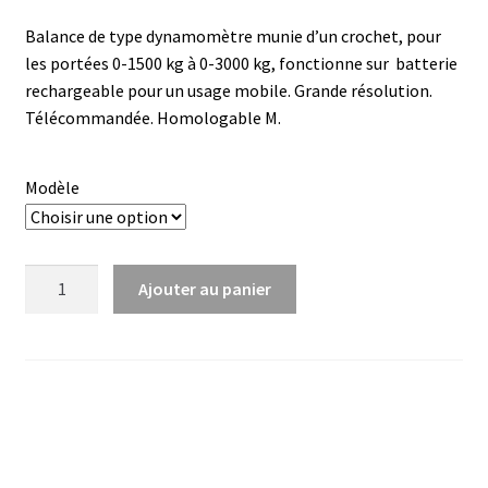
Armoires antidéflagrantes EX
de
Balance de type dynamomètre munie d’un crochet, pour
prix :
Autoclave
les portées 0-1500 kg à 0-3000 kg, fonctionne sur batterie
CHF 1
rechargeable pour un usage mobile. Grande résolution.
Automation avec Labvision
Télécommandée. Homologable M.
140.00
à
Automatisation avec Lea
Modèle
CHF 1
Bain-marie et thermostat
400.00
quantité
Ajouter au panier
Bains à ultrasons
de
Crochet
Bec Bunsen
peseur
HFO
Bioréacteur
Blocs thermostatés