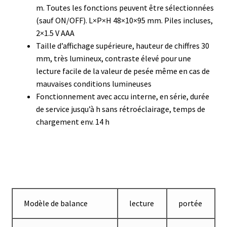
m. Toutes les fonctions peuvent être sélectionnées
(sauf ON/OFF). L×P×H 48×10×95 mm. Piles incluses,
Eau pure et ultrapure
2×1.5 V AAA
Taille d’affichage supérieure, hauteur de chiffres 30
Echantillonnage
mm, très lumineux, contraste élevé pour une
lecture facile de la valeur de pesée même en cas de
Echantillonneur d’air
mauvaises conditions lumineuses
Fonctionnement avec accu interne, en série, durée
Electronique d’occasion
de service jusqu’à h sans rétroéclairage, temps de
chargement env. 14 h
Electrophorèse
Endoscope
Enregistreur d’humidité
Modèle de balance
lecture
portée
Enregistreur de température