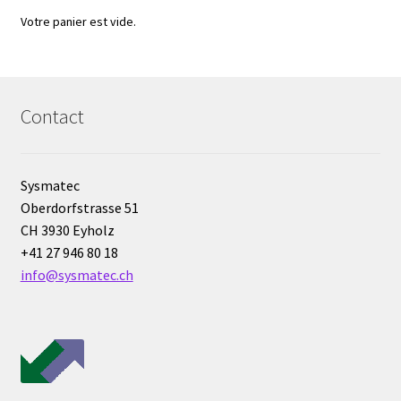
Milieu de culture
Votre panier est vide.
Mobilier de laboratoire
Modules entrées/sorties
Contact
Mon compte
Sysmatec
Nouvelles
Oberdorfstrasse 51
CH 3930 Eyholz
Osmomètre
+41 27 946 80 18
info@sysmatec.ch
page test pour traduction
Panier
Pipette