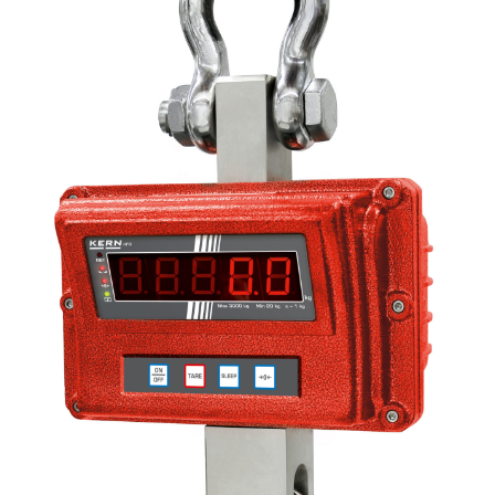
Afficheur
Agitateurs magnétiques
Agitateurs pour cultures
Agitation – Moteur
Agitation-Accessoires
Analyse de composés chimiques
Analyse de l’eau
Analyse des allergènes