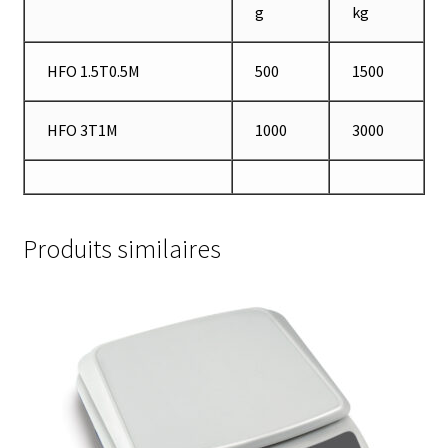
g
kg
Enregistreur de température jetable
Enregistreurs universels
HFO 1.5T0.5M
500
1500
Enzymes
HFO 3T1M
1000
3000
Etalonnage et homologation des balances
Evaporation
Produits similaires
Extraction
Fermenteur
Fermenteurs d’occasion
Filtration