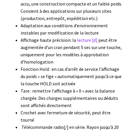
Demande de devis
accu, une construction compacte et un faible poids.
Convient à des applications sur plusieurs sites
(production, entrepôt, expédition etc.)
Dernière nouvelle
Adaptation aux conditions d’environnement
instables par modification de la lecture
Dessiccateur
Affichage haute précision: la
lecture [d]
peut être
augmentée d’un cran pendant 5 sec sur une touche,
Détermination du point de fusion
uniquement pour les modèles à approbation
d’homologation
Développement d’applications SCADA
Fonction Hold : en cas d’arrêt de service l’affichage
du poids « se fige » automatiquement jusqu’à ce que
Développement d’applications Windows, Android et iOS
la touche HOLD soit activée
Tare : remettre l’affichage à « 0 » avec la balance
Développement de sites WEB
chargée. Des charges supplémentaires ou déduits
sont affichés directement
Digesteur
Crochet avec fermeture de sécurité, peut être
tourné
DTS, expériences de traçage
Télécommande radio[/] en série. Rayon jusqu’à 20