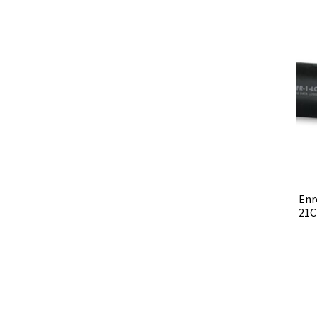
PNet-Logiciel de commande de pompes de la
Politique de cookies (UE)
Politique en matiè
Préparation d’échantillons
Produits gratuits
Programmes d’évaluation externe de la qual
Réacteurs chimiques
Réfractomètre
Régulat
Enr
Sons et bruits
Souches de référence
Spectro
21C
Test de dureté
Thermographie de bâtiment
Viscosimètre