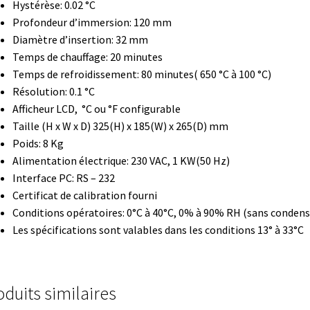
Hystérèse: 0.02 °C
Profondeur d’immersion: 120 mm
ur
Mesure de niveau
Mesure de température
Diamètre d’insertion: 32 mm
Temps de chauffage: 20 minutes
oids, balances de comptage
Mesure du poids, balances de laborato
Temps de refroidissement: 80 minutes( 650 °C à 100 °C)
Résolution: 0.1 °C
 poids, balances industrielles de table
Afficheur LCD, °C ou °F configurable
Taille (H x W x D) 325(H) x 185(W) x 265(D) mm
sure du poids, balances médicales
Mesure du poids, balances mobi
Poids: 8 Kg
Alimentation électrique: 230 VAC, 1 KW(50 Hz)
Interface PC: RS – 232
 du son / bruit
Mesure du temps
Mesure électrique
Certificat de calibration fourni
Conditions opératoires: 0°C à 40°C, 0% à 90% RH (sans condens
registrement de la lumière
Mesure et enregistrement de la pressi
Les spécifications sont valables dans les conditions 13° à 33°C
ture
Mobilier de laboratoire
Modules entrées/sorties
Mon compte
oduits similaires
tion
Panier
Pipette