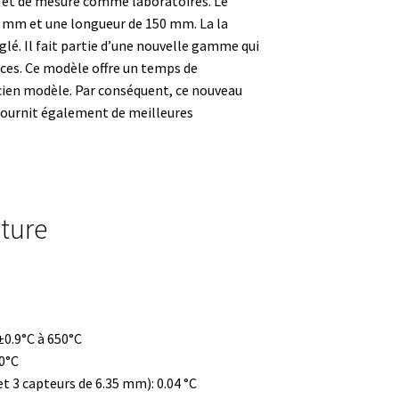
st et de mesure
comme laboratoires.
Le
2 mm et une longueur de 150 mm.
La
la
glé.
Il fait partie d’une nouvelle gamme qui
nces
.
Ce modèle offre un temps de
ncien modèle
.
Par conséquent, ce nouveau
fournit également de meilleures
ture
tion
 ±0.9°C à 650°C
50°C
t 3 capteurs de 6.35 mm): 0.04 °C