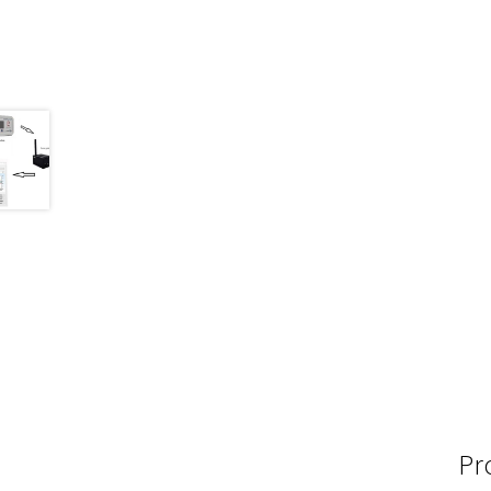
Mesure de la qualité de l’air
Mesure de longue
Mesure du pH et potentiel redox
Mesure du p
Mesure du poids, balances de poche
Mesure du
Mesure du poids, balances industrielles EX
Me
Mesure du poids, balances plateforme
Mesure
Mesure et analyse de l’humidité
Mesure et en
Mesures et contrôle
Microscope
Milieu de cul
Pr
Nouvelles
Osmomètre
page test pour traduc