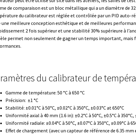
brateur
peut être utilisé sur site dans les ateliers, les salles de te
teur
Détermination du point de fusion
me de comparaison est un bloc métallique
qui a un diamètre de 3
érature du calibrateur est réglée et contrôlée par un PID auto-ré
ppement d’applications Windows, Android et iOS
e une meilleure conception esthétique et de meilleures performa
oidissement 2
fois supérieur et une stabilité 30% supérieure à l’a
 expériences de traçage
Eau pure et ultrapure
Echantillonnage
èle permet non seulement de gagner un temps important
, mais 
formances.
n
Electrophorèse
Endoscope
Enregistreur d’humidité
e température jetable
Enregistreurs universels
Enzymes
ramètres du calibrateur de tempéra
vaporation
Extraction
Fermenteur
Fermenteurs d’occasion
Filtra
Gamme de température: 50 °C à 650 °C
Précision: ±1 °C
de microplaque
Logiciel Cyclone – Calcul de cyclones
Stabilité: ±0.01°C à 50°C, ±0.02°C à 350°C, ±0.03°C at 650°C
Uniformité axial à 40 mm (1.6 in): ±0.2°C à 50°C, ±0.5°C à 350°C,
et pour chambres climatiques
Logiciels
Uniformité radiale: ±0.04°C à 50°C, ±0.07°C à 350°C, ±0.09°C à 6
Effet de chargement (avec un capteur de référence de 6.35 mm e
ment
Mesure d’oxygène et CO2
Mesure de force, dynamomètres