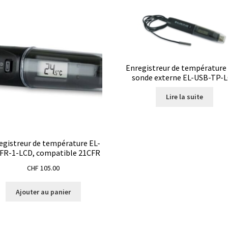
boratoire
Polarimètre
Politique de confidentialité
re de remboursements et de retours
Pompes
Produits spécial Covid 19 / coronavirus
Enregistreur de température
sonde externe EL-USB-TP-
ité (EQA Schemes)
Promotion – Produits neufs
Promotions
Lire la suite
eurs
Request a Quote
Saturateur de CO2
Seringues
Services
egistreur de température EL-
photomètre
Système de positionnement
Téléchargement
FR-1-LCD, compatible 21CFR
CHF
105.00
Turbidimètre
Tuyaux
Validation de la commande
Vannes
Vidéos
Ajouter au panier