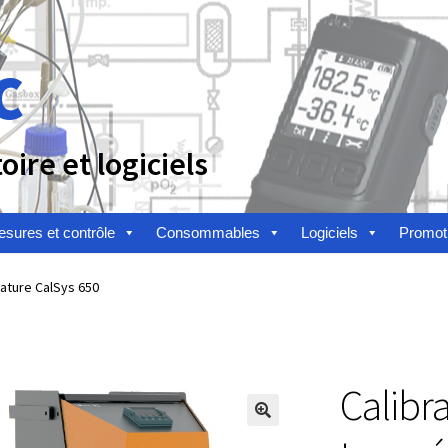
c
ire et logiciels
sures et contrôle
Consommables
Logiciels
Promot
n
Afficheur
Agitateurs magnétiques
Agitateurs pour cultures
ature CalSys 650
alyse de composés chimiques
Analyse de l’eau
Analyse des allergè
alyse des toxines
Analyse du lait
Analyse du vin
Calibr
toire
Appareils de laboratoire d’occasion