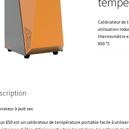
tempér
mation avec Labvision
Automatisation avec Lea
Calibrateur de 
Bec Bunsen
Bioréacteur
Blocs thermostatés
Boites à gants
utilisation indus
thermomètre et
re
Caméra – Vision
Capteur de température
650 °C
mmunication
Centrifugeuses
Certificats de calibration de tempéra
 de colonies
Conditions générales de vente
Conductivité
génie
Consommable – Culture
scription
ommable – Divers
Consommable – Protection (gants, masque,…
brateur à puit sec.
de microorganismes anaérobes et microaérobes
Débit
ys 650 est un calibrateur de température portable facile à utilise