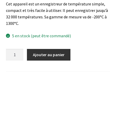
Cet appareil est un enregistreur de température simple,
Analyse des antibiotiques
compact et très facile à utiliser. Il peut enregistrer jusqu’à
32 000 températures. Sa gamme de mesure va de -200°C à
Analyse des gaz
1300°C.
Analyse des toxines
5 en stock (peut être commandé)
Analyse du lait
quantité
Ajouter au panier
de
Analyse du vin
Enregistreur
de
Analyse microbiologique
température
EL-
Appareils de laboratoire
USB-
TC
Appareils de laboratoire d’occasion