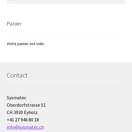
Eau pure et ultrapure
Panier
Echantillonnage
Echantillonneur d’air
Votre panier est vide.
Electronique d’occasion
Contact
Electrophorèse
Endoscope
Sysmatec
Oberdorfstrasse 51
Enregistreur d’humidité
CH 3930 Eyholz
+41 27 946 80 18
Enregistreur de température
info@sysmatec.ch