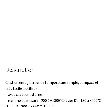
Armoires antidéflagrantes EX
Autoclave
Automation avec Labvision
Automatisation avec Lea
Bain-marie et thermostat
Bains à ultrasons
Description
Bec Bunsen
C’est un enregistreur de température simple, compact et
très facile à utiliser.
Bioréacteur
– avec capteur externe
– gamme de mesure :-200 à +1300°C (type K), -130 à +900°C
Blocs thermostatés
(type J), -200 à +350°C (type T)