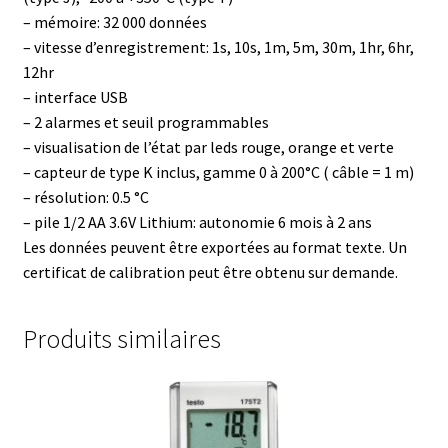
– mémoire: 32 000 données
Boites à gants
– vitesse d’enregistrement: 1s, 10s, 1m, 5m, 30m, 1hr, 6hr,
12hr
Broyeur de cellules
– interface USB
– 2 alarmes et seuil programmables
Calibrateur de température
– visualisation de l’état par leds rouge, orange et verte
– capteur de type K inclus, gamme 0 à 200°C ( câble = 1 m)
Caméra – Vision
– résolution: 0.5 °C
– pile 1/2 AA 3.6V Lithium: autonomie 6 mois à 2 ans
Capteur de température
Les données peuvent être exportées au format texte. Un
certificat de calibration peut être obtenu sur demande.
Capteurs météo et climatiques
Produits similaires
Cartes de communication
Centrifugeuses