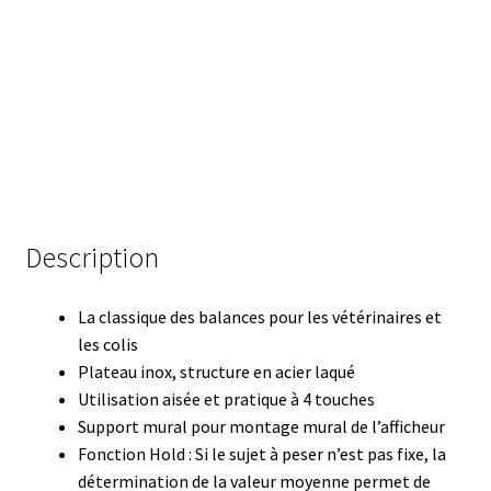
Certificats de calibration de température
Collecteur de fractions
Commande
Compteur de colonies
Conditions générales de vente
Description
Conductivité
La classique des balances pour les vétérinaires et
les colis
Connectique d’occasion
Plateau inox, structure en acier laqué
Utilisation aisée et pratique à 4 touches
Consommable – Cryogénie
Support mural pour montage mural de l’afficheur
Fonction Hold : Si le sujet à peser n’est pas fixe, la
Consommable – Culture
détermination de la valeur moyenne permet de