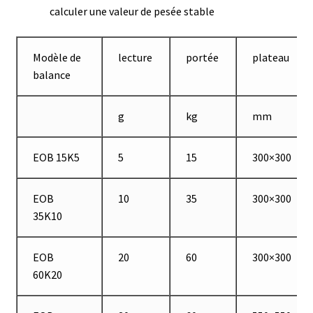
calculer une valeur de pesée stable
Consommable – Distribution de liquides
Modèle de
lecture
portée
plateau
Consommable – Divers
balance
Consommable – Protection (gants, masque,…)
g
kg
mm
Consommables
EOB 15K5
5
15
300×300
Contact
EOB
10
35
300×300
Contrôle
35K10
Cultures de microorganismes anaérobes et microaérobes
EOB
20
60
300×300
60K20
Débit