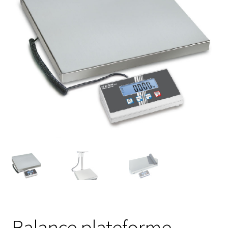
Afficheur
Agitateurs magnétiques
Agitateurs pour cultures
Agitation – Moteur
Agitation-Accessoires
Analyse de composés chimiques
Analyse de l’eau
Analyse des allergènes
Balance plateforme