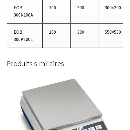
EOB
100
300
300×300
Eau pure et ultrapure
300K100A
Echantillonnage
EOB
100
300
550×550
300K100L
Echantillonneur d’air
Electronique d’occasion
Produits similaires
Electrophorèse
Endoscope
Enregistreur d’humidité
Enregistreur de température