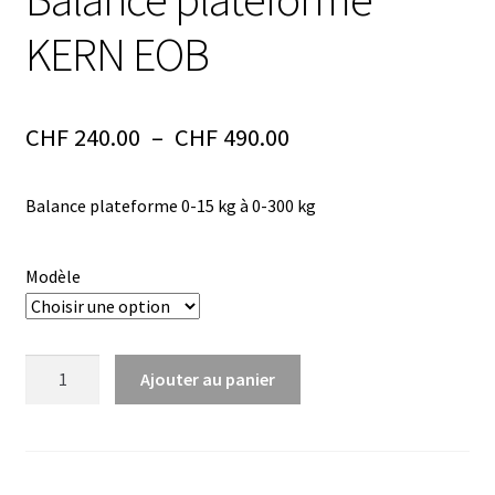
Analyse des antibiotiques
KERN EOB
Analyse des gaz
Plage
CHF
240.00
–
CHF
490.00
Analyse des toxines
de
Analyse du lait
Balance plateforme 0-15 kg à 0-300 kg
prix :
CHF 240.00
Analyse du vin
Modèle
à
Analyse microbiologique
CHF 490.00
quantité
Ajouter au panier
Appareils de laboratoire
de
Balance
Appareils de laboratoire d’occasion
plateforme
KERN