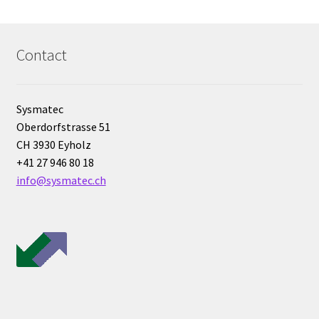
Mesure du son / bruit
Contact
Mesure du temps
Mesure électrique
Sysmatec
Oberdorfstrasse 51
Mesure et analyse de l’humidité
CH 3930 Eyholz
+41 27 946 80 18
Mesure et enregistrement de la lumière
info@sysmatec.ch
Mesure et enregistrement de la pression
Mesures et contrôle
Microscope