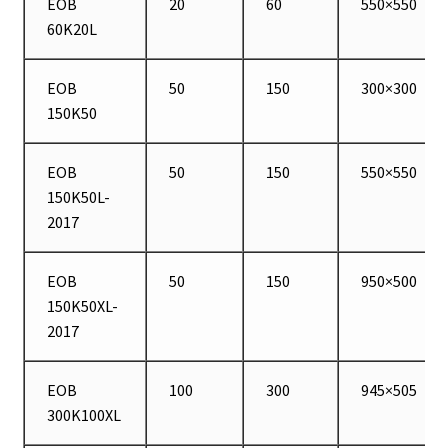
EOB
20
60
550×550
Demande de devis
60K20L
Dernière nouvelle
EOB
50
150
300×300
150K50
Dessiccateur
Détermination du point de fusion
EOB
50
150
550×550
150K50L-
2017
Développement d’applications SCADA
Développement d’applications Windows, Android et iOS
EOB
50
150
950×500
150K50XL-
Développement de sites WEB
2017
Digesteur
EOB
100
300
945×505
300K100XL
DTS, expériences de traçage