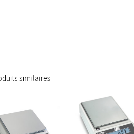
boratoire
Polarimètre
Politique de confidentialité
re de remboursements et de retours
Pompes
Produits spécial Covid 19 / coronavirus
ité (EQA Schemes)
Promotion – Produits neufs
Promotions
eurs
Request a Quote
Saturateur de CO2
Seringues
Services
oduits similaires
photomètre
Système de positionnement
Téléchargement
Turbidimètre
Tuyaux
Validation de la commande
Vannes
Vidéos