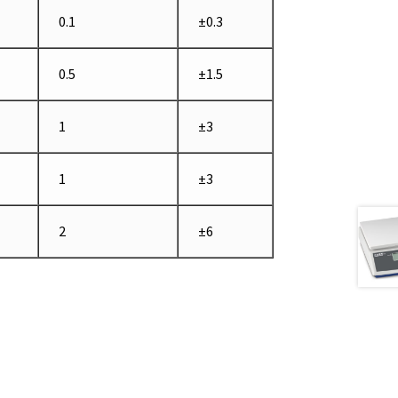
0.1
±0.3
0.5
±1.5
ire
1
±3
1
±3
les
2
±6
on