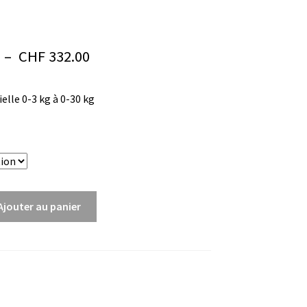
Plage
–
CHF
332.00
de
elle 0-3 kg à 0-30 kg
prix :
CHF 276.00
ture
à
CHF 332.00
Ajouter au panier
)