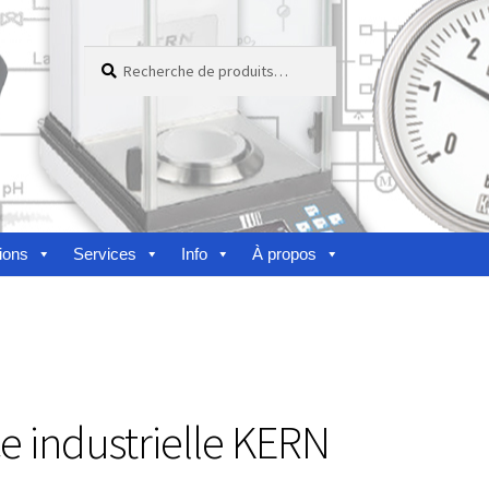
Recherche
Recherche
pour :
ions
Services
Info
À propos
nes
e industrielle KERN