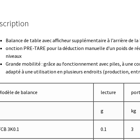
teur
Détermination du point de fusion
scription
ppement d’applications Windows, Android et iOS
 expériences de traçage
Eau pure et ultrapure
Echantillonnage
Balance de table avec afficheur supplémentaire à l’arrière de la
onction PRE-TARE pour la déduction manuelle d’un poids de réci
n
Electrophorèse
Endoscope
Enregistreur d’humidité
niveaux
Grande mobilité : grâce au fonctionnement avec piles, à une co
adapté à une utilisation en plusieurs endroits (production, ent
e température jetable
Enregistreurs universels
Enzymes
vaporation
Extraction
Fermenteur
Fermenteurs d’occasion
Filtra
Modèle de balance
lecture
por
de microplaque
Logiciel Cyclone – Calcul de cyclones
g
kg
et pour chambres climatiques
Logiciels
FCB 3K0.1
0.1
3
ment
Mesure d’oxygène et CO2
Mesure de force, dynamomètres