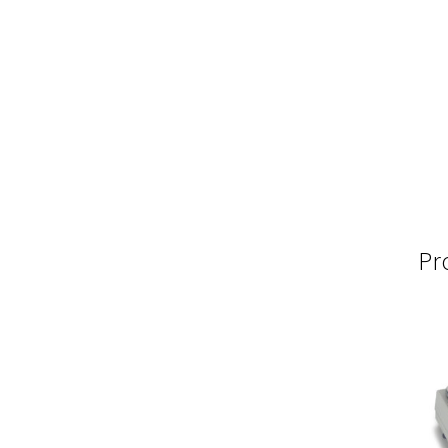
PNet-Logiciel de commande de pompes de la
Politique de cookies (UE)
Politique en matiè
Préparation d’échantillons
Produits gratuits
Programmes d’évaluation externe de la qual
Réacteurs chimiques
Réfractomètre
Régulat
Pr
Sons et bruits
Souches de référence
Spectro
Test de dureté
Thermographie de bâtiment
Viscosimètre