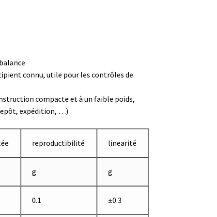
 balance
pient connu, utile pour les contrôles de
nstruction compacte et à un faible poids,
repôt, expédition, …)
tion
tée
reproductibilité
linearité
g
g
0.1
±0.3