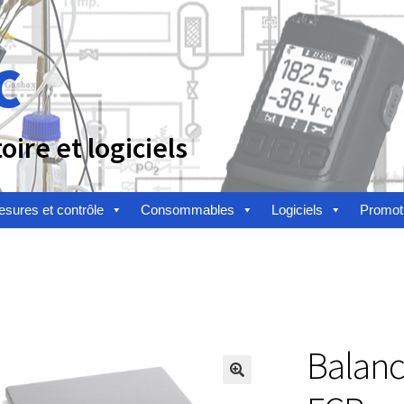
c
ire et logiciels
sures et contrôle
Consommables
Logiciels
Promot
n
Afficheur
Agitateurs magnétiques
Agitateurs pour cultures
alyse de composés chimiques
Analyse de l’eau
Analyse des allergè
alyse des toxines
Analyse du lait
Analyse du vin
Balanc
toire
Appareils de laboratoire d’occasion