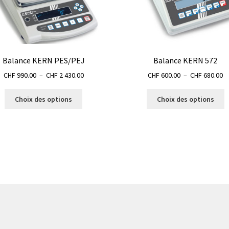
Balance KERN PES/PEJ
Balance KERN 572
Plage
P
CHF
990.00
–
CHF
2 430.00
CHF
600.00
–
CHF
680.00
de
d
Ce
C
prix :
pr
Choix des options
Choix des options
produit
p
CHF 990.00
C
a
a
à
à
plusieurs
p
CHF 2
C
variations.
v
430.00
Les
L
options
o
peuvent
p
être
ê
choisies
c
sur
s
la
la