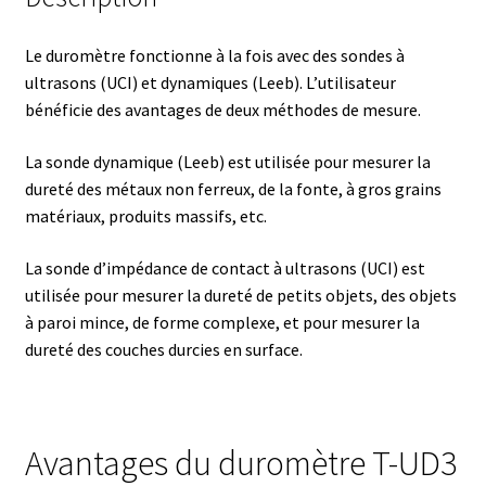
Certificats de calibration de température
Le duromètre fonctionne à la fois avec des sondes à
Collecteur de fractions
ultrasons (UCI) et dynamiques (Leeb).
L’utilisateur
bénéficie des avantages de deux méthodes de mesure.
Commande
La sonde dynamique (Leeb) est utilisée pour mesurer la
Compteur de colonies
dureté des métaux non ferreux, de la fonte, à gros grains
matériaux, produits massifs, etc.
Conditions générales de vente
La sonde d’impédance de contact à ultrasons (UCI) est
utilisée pour mesurer la dureté de petits objets, des objets
Conductivité
à paroi mince, de forme complexe, et pour mesurer la
dureté des couches durcies en surface.
Connectique d’occasion
Consommable – Cryogénie
Avantages du duromètre T-UD3
Consommable – Culture