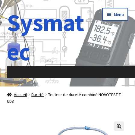
Sysmat
Aller
Aller
Menu
à
au
la
contenu
navigation
ec
Accueil
Accueil
Dureté
Testeur de dureté combiné NOVOTEST T-
UD3
À propos de
Abréviations
Accélération