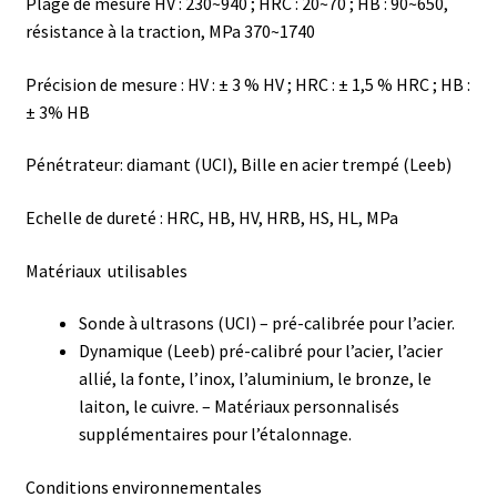
Plage de mesure HV : 230~940 ;
HRC : 20~70 ;
HB : 90~650,
Demande de devis
résistance à la traction, MPa 370~1740
Dernière nouvelle
Précision de mesure : HV : ± 3 % HV ;
HRC : ± 1,5 % HRC ;
HB :
± 3% HB
Dessiccateur
Pénétrateur: diamant (UCI), Bille en acier trempé (Leeb)
Détermination du point de fusion
Echelle de dureté : HRC, HB, HV, HRB, HS, HL, MPa
Développement d’applications SCADA
Matériaux utilisables
Développement d’applications Windows, Android et iOS
Sonde à ultrasons (UCI) – pré-calibrée pour l’acier.
Dynamique (Leeb) pré-calibré pour l’acier, l’acier
Développement de sites WEB
allié, la fonte, l’inox, l’aluminium, le bronze, le
laiton, le cuivre.
– Matériaux personnalisés
Digesteur
supplémentaires pour l’étalonnage.
DTS, expériences de traçage
Conditions environnementales