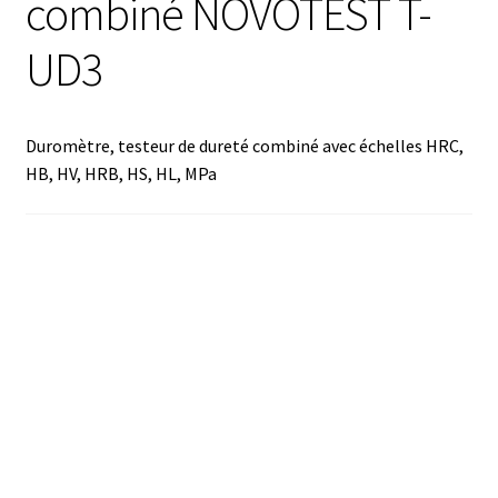
combiné NOVOTEST T-
Analyse des antibiotiques
UD3
Analyse des gaz
Duromètre, testeur de dureté combiné avec échelles HRC,
Analyse des toxines
HB, HV, HRB, HS, HL, MPa
Analyse du lait
Analyse du vin
Analyse microbiologique
Appareils de laboratoire
Appareils de laboratoire d’occasion