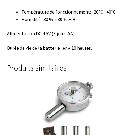
Température de fonctionnement: -20°C ~40°C
Eau pure et ultrapure
Humidité : 30 % ~ 80 % R.H.
Echantillonnage
Alimentation DC 4.5V (3 piles AA)
Echantillonneur d’air
Durée de vie de la batterie : env.
10 heures.
Electronique d’occasion
Produits similaires
Electrophorèse
Endoscope
Enregistreur d’humidité
Enregistreur de température