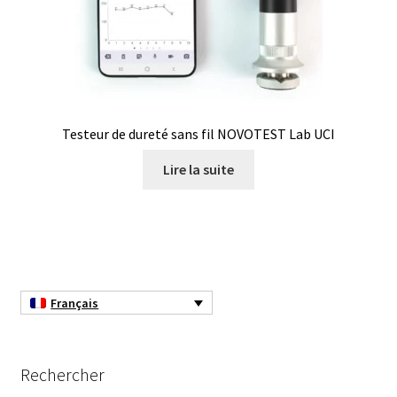
Logiciels
Mesure d’épaisseur de matériau et de revêtement
Mesure d’oxygène et CO2
Testeur de dureté sans fil NOVOTEST Lab UCI
Mesure de force, dynamomètres
Lire la suite
Mesure de la qualité de l’air
Mesure de longueur
Mesure de niveau
Français
Mesure de température
Rechercher
Mesure du pH et potentiel redox