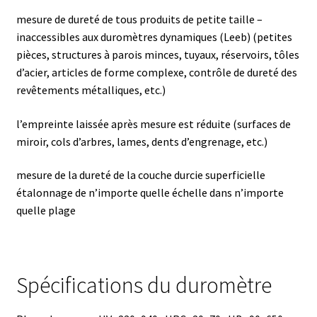
mesure de dureté de tous produits de petite taille –
Consommable – Distribution de liquides
inaccessibles aux duromètres dynamiques (Leeb) (petites
pièces, structures à parois minces, tuyaux, réservoirs, tôles
Consommable – Divers
d’acier, articles de forme complexe, contrôle de dureté des
revêtements métalliques, etc.)
Consommable – Protection (gants, masque,…)
l’empreinte laissée après mesure est réduite (surfaces de
Consommables
miroir, cols d’arbres, lames, dents d’engrenage, etc.)
mesure de la dureté de la couche durcie superficielle
Contact
étalonnage de n’importe quelle échelle dans n’importe
quelle plage
Contrôle
Cultures de microorganismes anaérobes et microaérobes
Spécifications du duromètre
Débit