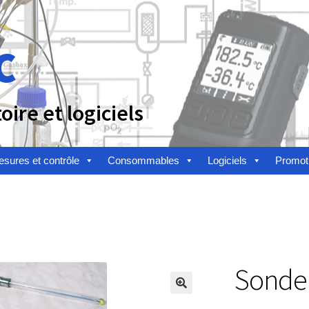
c
ire et logiciels
sures et contrôle
Consommables
Logiciels
Promot
n
Afficheur
Agitateurs magnétiques
Agitateurs pour cultures
alyse de composés chimiques
Analyse de l’eau
Analyse des allergè
alyse des toxines
Analyse du lait
Analyse du vin
Sonde 
toire
Appareils de laboratoire d’occasion