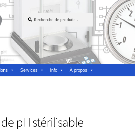
Recherche
Recherche
pour :
ions
Services
Info
À propos
nes
de pH stérilisable