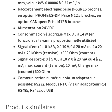
Certificats de calibration de température
mm, valeur kVS: 0.00006 à 0.32 m3 / h
Raccordement électrique: prise D-Sub 15 broches,
Collecteur de fractions
en option PROFIBUS-DP: Prise M12 5 broches, en
option CANopen: Prise M12 5 broches
Alimentation 24 V DC
Commande
Consommation électrique Max. 3.5 à 14 W (en
fonction de la vanne proportionnelle utilisée)
Compteur de colonies
Signal d’entrée: 0 à 5 V, 0 à 10 V, 0 à 20 mA ou 4 à 20
mA> 20 kOhm (tension), <300 Ohm (courant)
Conditions générales de vente
Signal de sortie: 0 à 5 V, 0 à 10 V, 0 à 20 mA ou 4 à 20
mA, max. courant (tension): 10 mA, Charge max
Conductivité
(courant) 600 Ohm
Communication numérique via un adaptateur
Connectique d’occasion
possible: RS232, Modbus RTU (via un adaptateur RS)
RS485, RS422 ou USB
Consommable – Cryogénie
Produits similaires
Consommable – Culture