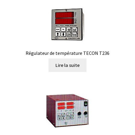
Consommable – Distribution de liquides
Consommable – Divers
Consommable – Protection (gants, masque,…)
Régulateur de température TECON T236
Consommables
Lire la suite
Contact
Contrôle
Cultures de microorganismes anaérobes et microaérobes
Débit