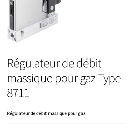
Afficheur
Agitateurs magnétiques
Agitateurs pour cultures
Régulateur de débit
Agitation – Moteur
massique pour gaz Type
Agitation-Accessoires
8711
Analyse de composés chimiques
Analyse de l’eau
Régulateur de débit massique pour gaz.
Analyse des allergènes