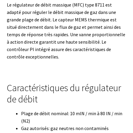
Armoires antidéflagrantes EX
Le régulateur de débit massique (MFC) type 8711 est
adapté pour réguler le débit massique de gaz dans une
Autoclave
grande plage de débit. Le capteur MEMS thermique est
situé directement dans le flux de gaz et permet ainsi des
Automation avec Labvision
temps de réponse très rapides. Une vanne proportionnelle
à action directe garantit une haute sensibilité. Le
Automatisation avec Lea
contrôleur PI intégré assure des caractéristiques de
contrôle exceptionnelles.
Bain-marie et thermostat
Bains à ultrasons
Caractéristiques du régulateur
Bec Bunsen
de débit
Bioréacteur
Plage de débit nominal: 10 mlN / min à 80 lN / min
(N2)
Blocs thermostatés
Gaz autorisés: gaz neutres non contaminés