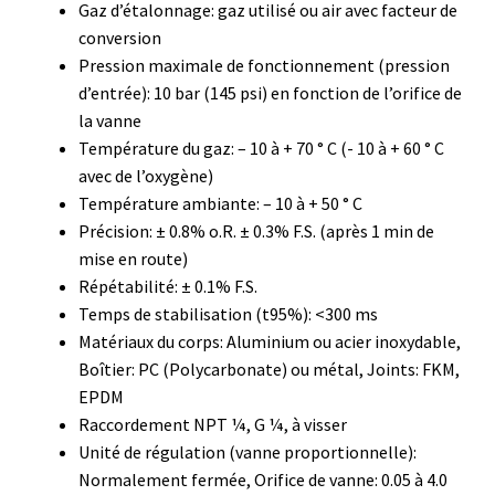
Gaz d’étalonnage: gaz utilisé ou air avec facteur de
Boites à gants
conversion
Pression maximale de fonctionnement (pression
Broyeur de cellules
d’entrée): 10 bar (145 psi) en fonction de l’orifice de
la vanne
Température du gaz: – 10 à + 70 ° C (- 10 à + 60 ° C
Calibrateur de température
avec de l’oxygène)
Température ambiante: – 10 à + 50 ° C
Caméra – Vision
Précision: ± 0.8% o.R. ± 0.3% F.S. (après 1 min de
mise en route)
Capteur de température
Répétabilité: ± 0.1% F.S.
Temps de stabilisation (t95%): <300 ms
Capteurs météo et climatiques
Matériaux du corps: Aluminium ou acier inoxydable,
Boîtier: PC (Polycarbonate) ou métal, Joints: FKM,
Cartes de communication
EPDM
Raccordement NPT ¼, G ¼, à visser
Centrifugeuses
Unité de régulation (vanne proportionnelle):
Normalement fermée, Orifice de vanne: 0.05 à 4.0