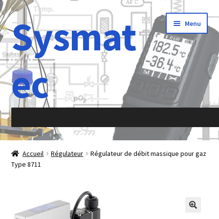
Sysmat
Aller
Aller
Menu
à
au
la
contenu
navigation
ec
Accueil
Accueil
Régulateur
Régulateur de débit massique pour gaz
Type 8711
À propos de
Abréviations
Accélération