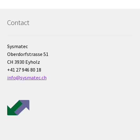
Enregistreur de température jetable
Contact
Enregistreurs universels
Enzymes
Sysmatec
Oberdorfstrasse 51
Etalonnage et homologation des balances
CH 3930 Eyholz
+41 27 946 80 18
Evaporation
info@sysmatec.ch
Extraction
Fermenteur
Fermenteurs d’occasion
Filtration