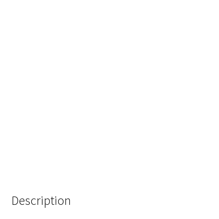
Analyse des antibiotiques
Analyse des gaz
Analyse des toxines
Analyse du lait
Analyse du vin
Analyse microbiologique
Appareils de laboratoire
Appareils de laboratoire d’occasion
Description