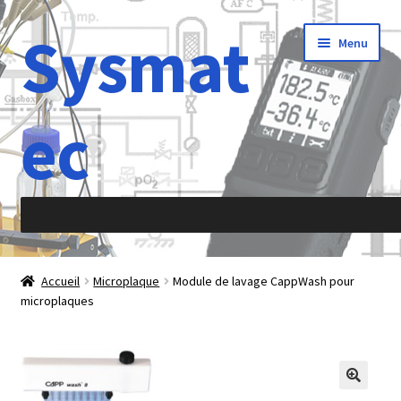
Sysmat
Aller
Aller
Menu
à
au
la
contenu
navigation
ec
Accueil
Accueil
Microplaque
Module de lavage CappWash pour
microplaques
À propos de
Abréviations
Accélération