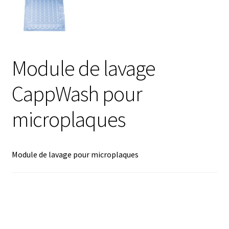
Afficheur
Agitateurs magnétiques
Module de lavage
Agitateurs pour cultures
CappWash pour
Agitation – Moteur
microplaques
Agitation-Accessoires
Module de lavage pour microplaques
Analyse de composés chimiques
Analyse de l’eau
Analyse des allergènes