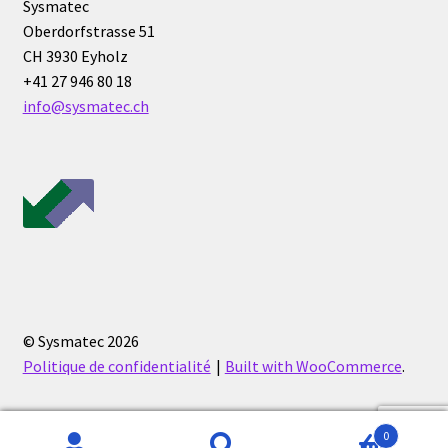
Sysmatec
Oberdorfstrasse 51
Eau pure et ultrapure
CH 3930 Eyholz
+41 27 946 80 18
Echantillonnage
info@sysmatec.ch
Echantillonneur d’air
Electronique d’occasion
Electrophorèse
Endoscope
© Sysmatec 2026
Enregistreur d’humidité
Politique de confidentialité
Built with WooCommerce
.
Enregistreur de température
0