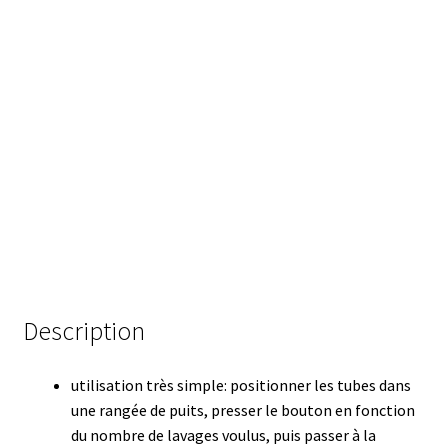
Analyse des antibiotiques
Analyse des gaz
Analyse des toxines
Analyse du lait
Analyse du vin
Analyse microbiologique
Description
Appareils de laboratoire
utilisation très simple: positionner les tubes dans
Appareils de laboratoire d’occasion
une rangée de puits, presser le bouton en fonction
du nombre de lavages voulus, puis passer à la