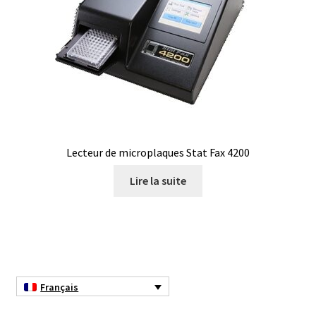
Consommable – Distribution de liquides
Consommable – Divers
Consommable – Protection (gants, masque,…)
Consommables
Lecteur de microplaques Stat Fax 4200
Contact
Lire la suite
Contrôle
Cultures de microorganismes anaérobes et microaérobes
Débit
Français