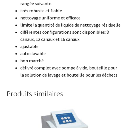
Armoires antidéflagrantes EX
rangée suivante.
très robuste et fiable
Autoclave
nettoyage uniforme et efficace
limite la quantité de liquide de nettoyage résiduelle
Automation avec Labvision
différentes configurations sont disponibles: 8
canaux, 12 canaux et 16 canaux
Automatisation avec Lea
ajustable
autoclavable
bon marché
Bain-marie et thermostat
délivré complet avec pompe à vide, bouteille pour
la solution de lavage et bouteille pour les déchets
Bains à ultrasons
Bec Bunsen
Produits similaires
Bioréacteur
Blocs thermostatés