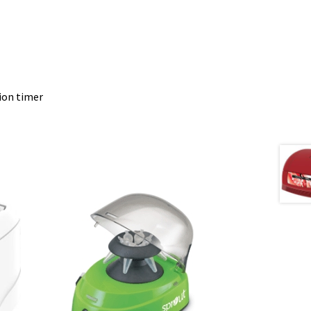
ion timer
tion