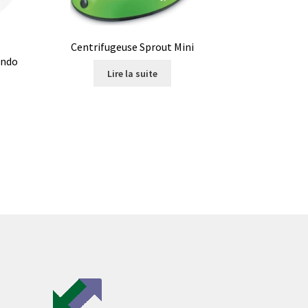
Centrifugeuse Sprout Mini
ondo
ire
Lire la suite
les
on