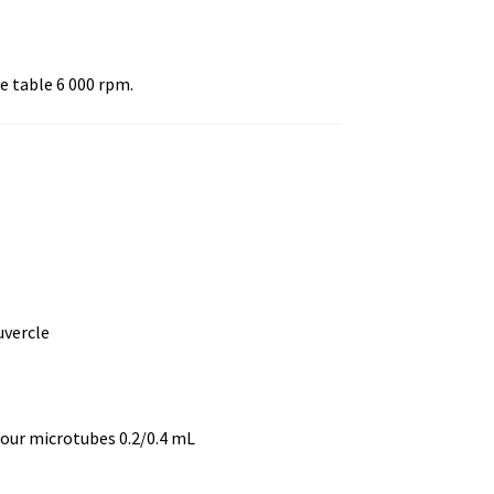
e table 6 000 rpm.
ture
uvercle
)
pour microtubes 0.2/0.4 mL