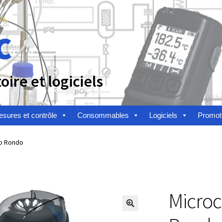
c
ire et logiciels
sures et contrôle
Consommables
Logiciels
Promot
n
Afficheur
Agitateurs magnétiques
Agitateurs pour cultures
pp Rondo
alyse de composés chimiques
Analyse de l’eau
Analyse des allergè
alyse des toxines
Analyse du lait
Analyse du vin
Microc
toire
Appareils de laboratoire d’occasion