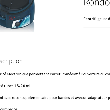
Rondo
mation avec Labvision
Automatisation avec Lea
Centrifugeuse d
Bec Bunsen
Bioréacteur
Blocs thermostatés
Boites à gants
re
Caméra – Vision
Capteur de température
mmunication
Centrifugeuses
Certificats de calibration de tempéra
scription
 de colonies
Conditions générales de vente
Conductivité
rité électronique permettant l’arrêt immédiat à l’ouverture du co
génie
Consommable – Culture
 8 tubes 1.5/2.0 mL
ommable – Divers
Consommable – Protection (gants, masque,…
ni avec rotor supplémentaire pour bandes et avec un adaptateur 
de microorganismes anaérobes et microaérobes
Débit
s compacte