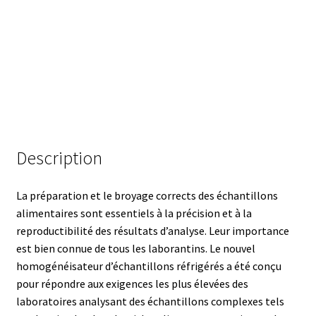
Armoires antidéflagrantes EX
Autoclave
Automation avec Labvision
Automatisation avec Lea
Bain-marie et thermostat
Description
Bains à ultrasons
La préparation et le broyage corrects des échantillons
alimentaires sont essentiels à la précision et à la
Bec Bunsen
reproductibilité des résultats d’analyse. Leur importance
est bien connue de tous les laborantins. Le nouvel
Bioréacteur
homogénéisateur d’échantillons réfrigérés a été conçu
pour répondre aux exigences les plus élevées des
Blocs thermostatés
laboratoires analysant des échantillons complexes tels