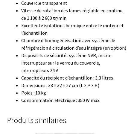
Certificats de calibration de température
Couvercle transparent
Vitesse de rotation des lames réglable en continu,
Collecteur de fractions
de 1 100 à 2 600 tr/min
Excellente isolation thermique entre le moteur et
l’échantillon
Commande
Chambre d’homogénéisation avec système de
réfrigération à circulation d’eau intégré (en option)
Compteur de colonies
Dispositifs de sécurité : système NVR, micro-
interrupteur sur le verrou du couvercle,
Conditions générales de vente
interrupteurs 24 V
Capacité du récipient d’échantillon : 3,3 litres
Conductivité
Dimensions : 38 × 32 × 27 cm (L × P × H)
Poids : 10 kg
Connectique d’occasion
Consommation électrique : 350 W max.
Consommable – Cryogénie
Produits similaires
Consommable – Culture