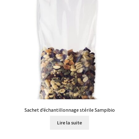
Consommable – Distribution de liquides
Consommable – Divers
Consommable – Protection (gants, masque,…)
Consommables
Contact
Contrôle
Cultures de microorganismes anaérobes et microaérobes
Sachet d’échantillonnage stérile Sampibio
Lire la suite
Débit