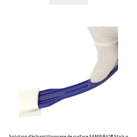
Eau pure et ultrapure
Echantillonnage
Echantillonneur d’air
Electronique d’occasion
Electrophorèse
Endoscope
Enregistreur d’humidité
Enregistreur de température
Solution d’échantillonnage de surface SAMPIBIO® Stick n