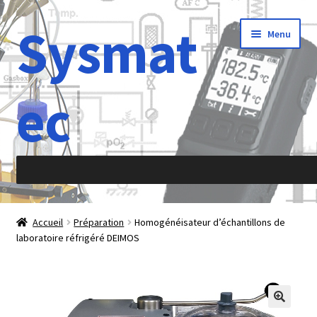
Sysmat
Aller
Aller
Menu
à
au
la
contenu
navigation
ec
Accueil
Accueil
Préparation
Homogénéisateur d’échantillons de
laboratoire réfrigéré DEIMOS
À propos de
Abréviations
Accélération