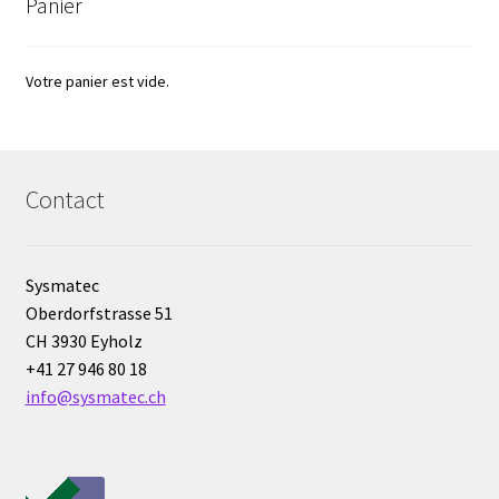
Panier
Filtres
Votre panier est vide.
Four
Incubateurs
Contact
Lampes UV
Sysmatec
Lecteur de microplaque
Oberdorfstrasse 51
CH 3930 Eyholz
Logiciel Cyclone – Calcul de cyclones
+41 27 946 80 18
info@sysmatec.ch
Logiciel de supervision FNet
Logiciel PhytoNet pour chambres climatiques