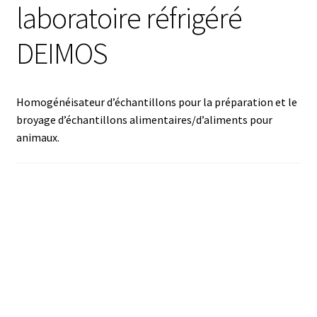
laboratoire réfrigéré
Analyse des antibiotiques
DEIMOS
Analyse des gaz
Analyse des toxines
Homogénéisateur d’échantillons pour la préparation et le
broyage d’échantillons alimentaires/d’aliments pour
Analyse du lait
animaux.
Analyse du vin
Analyse microbiologique
Appareils de laboratoire
Appareils de laboratoire d’occasion