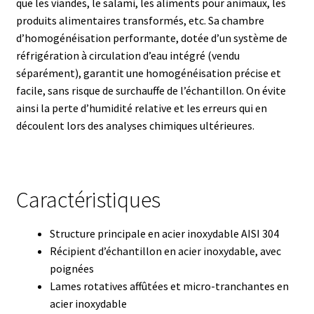
que les viandes, le salami, les aliments pour animaux, les
produits alimentaires transformés, etc. Sa chambre
Boites à gants
d’homogénéisation performante, dotée d’un système de
réfrigération à circulation d’eau intégré (vendu
Broyeur de cellules
séparément), garantit une homogénéisation précise et
facile, sans risque de surchauffe de l’échantillon. On évite
Calibrateur de température
ainsi la perte d’humidité relative et les erreurs qui en
découlent lors des analyses chimiques ultérieures.
Caméra – Vision
Capteur de température
Caractéristiques
Capteurs météo et climatiques
Structure principale en acier inoxydable AISI 304
Cartes de communication
Récipient d’échantillon en acier inoxydable, avec
poignées
Centrifugeuses
Lames rotatives affûtées et micro-tranchantes en
acier inoxydable