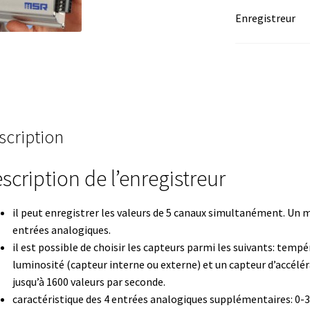
Enregistreur
mation avec Labvision
Automatisation avec Lea
Bec Bunsen
Bioréacteur
Blocs thermostatés
Boites à gants
re
Caméra – Vision
Capteur de température
scription
mmunication
Centrifugeuses
Certificats de calibration de tempéra
scription de l’enregistreur
 de colonies
Conditions générales de vente
Conductivité
il peut enregistrer les valeurs de 5 canaux simultanément. Un
génie
Consommable – Culture
entrées analogiques.
il est possible de choisir les capteurs parmi les suivants: tem
ommable – Divers
Consommable – Protection (gants, masque,…
luminosité (capteur interne ou externe) et un capteur d’accélé
jusqu’à 1600 valeurs par seconde.
de microorganismes anaérobes et microaérobes
Débit
caractéristique des 4 entrées analogiques supplémentaires: 0-3 