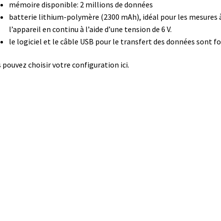
mémoire disponible: 2 millions de données
teur
Détermination du point de fusion
batterie lithium-polymère (2300 mAh), idéal pour les mesures à
l’appareil en continu à l’aide d’une tension de 6 V.
ppement d’applications Windows, Android et iOS
le logiciel et le câble USB pour le transfert des données sont fo
 expériences de traçage
Eau pure et ultrapure
Echantillonnage
 pouvez choisir votre configuration ici.
n
Electrophorèse
Endoscope
Enregistreur d’humidité
e température jetable
Enregistreurs universels
Enzymes
vaporation
Extraction
Fermenteur
Fermenteurs d’occasion
Filtra
de microplaque
Logiciel Cyclone – Calcul de cyclones
et pour chambres climatiques
Logiciels
ment
Mesure d’oxygène et CO2
Mesure de force, dynamomètres