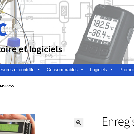
c
ire et logiciels
sures et contrôle
Consommables
Logiciels
Promot
n
Afficheur
Agitateurs magnétiques
Agitateurs pour cultures
r MSR255
alyse de composés chimiques
Analyse de l’eau
Analyse des allergè
alyse des toxines
Analyse du lait
Analyse du vin
Enregi
toire
Appareils de laboratoire d’occasion