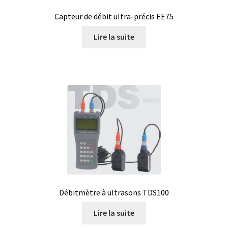
Certificats de calibration de température
Capteur de débit ultra-précis EE75
Collecteur de fractions
Lire la suite
Commande
Compteur de colonies
Conditions générales de vente
Conductivité
Connectique d’occasion
Débitmètre à ultrasons TDS100
Consommable – Cryogénie
Lire la suite
Consommable – Culture