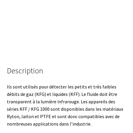
Analyse des antibiotiques
Analyse des gaz
Analyse des toxines
Analyse du lait
Description
Analyse du vin
Analyse microbiologique
Ils sont utilisés pour détecter les petits et très faibles
débits de gaz (KFG) et liquides (KFF). Le fluide doit être
transparent à la lumière infrarouge. Les appareils des
Appareils de laboratoire
séries KFF / KFG 1000 sont disponibles dans les matériaux
Ryton, laiton et PTFE et sont donc compatibles avec de
Appareils de laboratoire d’occasion
nombreuses applications dans l’industrie.