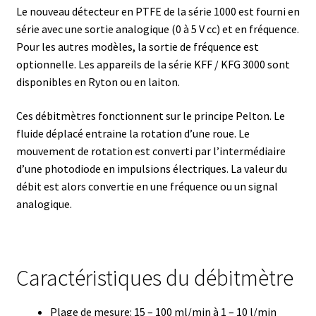
Armoires antidéflagrantes EX
Le nouveau détecteur en PTFE de la série 1000 est fourni en
série avec une sortie analogique (0 à 5 V cc) et en fréquence.
Autoclave
Pour les autres modèles, la sortie de fréquence est
optionnelle. Les appareils de la série KFF / KFG 3000 sont
Automation avec Labvision
disponibles en Ryton ou en laiton.
Automatisation avec Lea
Ces débitmètres fonctionnent sur le principe Pelton. Le
fluide déplacé entraine la rotation d’une roue. Le
Bain-marie et thermostat
mouvement de rotation est converti par l’intermédiaire
d’une photodiode en impulsions électriques. La valeur du
débit est alors convertie en une fréquence ou un signal
Bains à ultrasons
analogique.
Bec Bunsen
Bioréacteur
Caractéristiques du débitmètre
Blocs thermostatés
Plage de mesure: 15 – 100 ml/min à 1 – 10 l/min