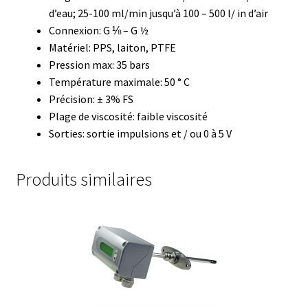
d’eau; 25-100 ml/min jusqu’à 100 – 500 l/ in d’air
Boites à gants
Connexion: G ⅛ – G ½
Matériel: PPS, laiton, PTFE
Broyeur de cellules
Pression max: 35 bars
Température maximale: 50 ° C
Calibrateur de température
Précision: ± 3% FS
Plage de viscosité: faible viscosité
Caméra – Vision
Sorties: sortie impulsions et / ou 0 à 5 V
Capteur de température
Produits similaires
Capteurs météo et climatiques
Cartes de communication
Centrifugeuses