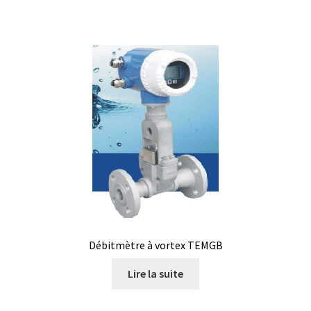
Consommable – Distribution de liquides
Consommable – Divers
Consommable – Protection (gants, masque,…)
Consommables
Contact
Contrôle
Débitmètre à vortex TEMGB
Cultures de microorganismes anaérobes et microaérobes
Lire la suite
Débit