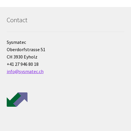
Eau pure et ultrapure
Contact
Echantillonnage
Sysmatec
Echantillonneur d’air
Oberdorfstrasse 51
CH 3930 Eyholz
Electronique d’occasion
+41 27 946 80 18
info@sysmatec.ch
Electrophorèse
Endoscope
Enregistreur d’humidité
Enregistreur de température