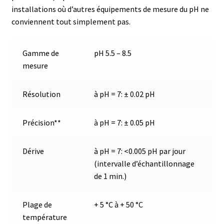
installations où d’autres équipements de mesure du pH ne
Boites à gants
conviennent tout simplement pas.
Broyeur de cellules
Gamme de
pH 5.5 – 8.5
mesure
Calibrateur de température
Résolution
à pH = 7: ± 0.02 pH
Caméra – Vision
Capteur de température
Précision**
à pH = 7: ± 0.05 pH
Capteurs météo et climatiques
Dérive
à
pH = 7: <0.005 pH par jour
(intervalle d’échantillonnage
Cartes de communication
de 1 min.)
Centrifugeuses
Plage de
+ 5 °C à + 50 °C
température