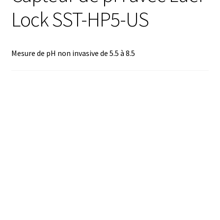
Lock SST-HP5-US
Analyse des antibiotiques
Analyse des gaz
Mesure de pH non invasive de 5.5 à 8.5
Analyse des toxines
Analyse du lait
Analyse du vin
Analyse microbiologique
Appareils de laboratoire
Appareils de laboratoire d’occasion