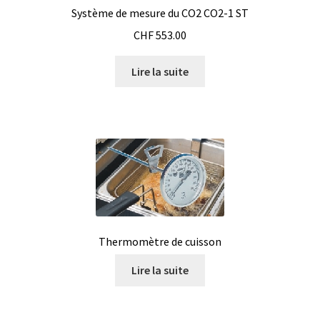
Enregistreur de température jetable
Système de mesure du CO2 CO2-1 ST
CHF
553.00
Enregistreurs universels
Lire la suite
Enzymes
Etalonnage et homologation des balances
Evaporation
Extraction
Fermenteur
Thermomètre de cuisson
Lire la suite
Fermenteurs d’occasion
Filtration