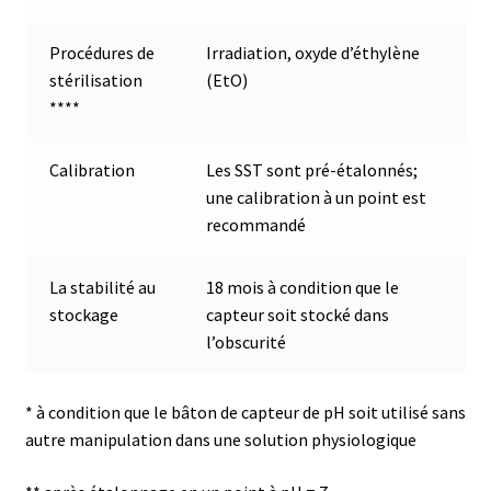
Consommable – Distribution de liquides
Procédures de
Irradiation, oxyde d’éthylène
stérilisation
(EtO)
Consommable – Divers
***
*
Consommable – Protection (gants, masque,…)
Calibration
Les SST sont pré-étalonnés;
une calibration à un point est
Consommables
recommandé
Contact
La stabilité au
18 mois à condition que le
stockage
capteur soit stocké dans
Contrôle
l’obscurité
Cultures de microorganismes anaérobes et microaérobes
* à condition que le bâton de capteur de pH soit utilisé sans
autre manipulation dans une solution physiologique
Débit