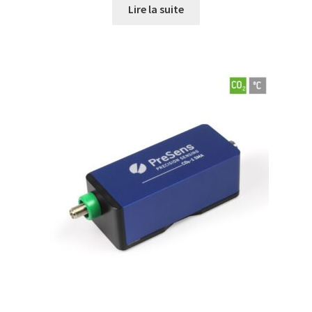
Lire la suite
Eau pure et ultrapure
Echantillonnage
Echantillonneur d’air
Electronique d’occasion
Electrophorèse
Endoscope
Enregistreur d’humidité
Enregistreur de température