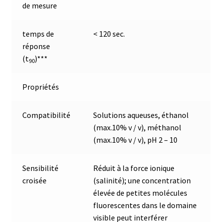
Certificats de calibration de température
de mesure
Collecteur de fractions
temps de
< 120 sec.
réponse
Commande
(t
)***
90
Compteur de colonies
Propriétés
Conditions générales de vente
Compatibilité
Solutions aqueuses, éthanol
(max.10% v / v), méthanol
Conductivité
(max.10% v / v), pH 2 – 10
Connectique d’occasion
Sensibilité
Réduit à la force ionique
croisée
(salinité);
une concentration
Consommable – Cryogénie
élevée de petites molécules
fluorescentes dans le domaine
Consommable – Culture
visible peut interférer