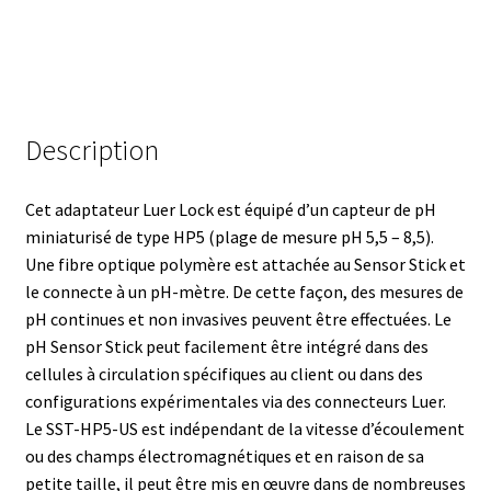
Armoires antidéflagrantes EX
Autoclave
Automation avec Labvision
Description
Automatisation avec Lea
Cet adaptateur Luer Lock est équipé d’un capteur de pH
Bain-marie et thermostat
miniaturisé de type HP5 (plage de mesure pH 5,5 – 8,5).
Une fibre optique polymère est attachée au Sensor Stick et
le connecte à un pH-mètre.
De cette façon, des mesures de
Bains à ultrasons
pH continues et non invasives peuvent être effectuées.
Le
pH Sensor Stick peut facilement être intégré dans des
Bec Bunsen
cellules à circulation spécifiques au client ou dans des
configurations expérimentales via des connecteurs Luer.
Bioréacteur
Le SST-HP5-US est indépendant de la vitesse d’écoulement
ou des champs électromagnétiques et en raison de sa
Blocs thermostatés
petite taille, il peut être mis en œuvre dans de nombreuses