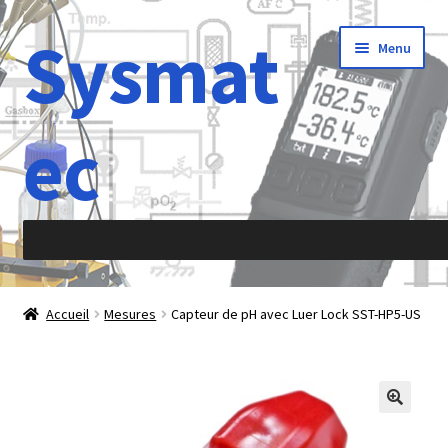
Sysmat
Aller
Aller
Menu
à
au
la
contenu
navigation
ec
Accueil
Accueil
Mesures
Capteur de pH avec Luer Lock SST-HP5-US
À propos de
Abréviations
Accélération