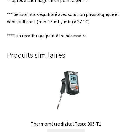
** après étalonnage en un point à pH = 7
Demande de devis
*** Sensor Stick équilibré avec solution physiologique et
Dernière nouvelle
débit suffisant (min. 15 mL / min) à 37 ° C)
Dessiccateur
**** un recalibrage peut être nécessaire
Détermination du point de fusion
Produits similaires
Développement d’applications SCADA
Développement d’applications Windows, Android et iOS
Développement de sites WEB
Digesteur
Thermomètre digital Testo 905-T1
DTS, expériences de traçage