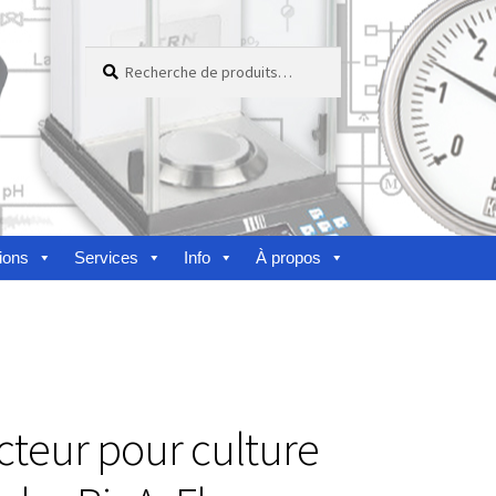
Recherche
Recherche
pour :
ions
Services
Info
À propos
nes
cteur pour culture