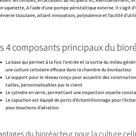
evant les cellules, en accédant au récipient et, éventuellement,
un squelette, à l’aide d’une pompe péristaltique externe. Il s’agit 
ur
Mesure de niveau
Mesure de température
génierie tissulaire, alliant innovation, polyvalence et facilité d’util
oids, balances de comptage
Mesure du poids, balances de laborato
s 4 composants principaux du bior
 poids, balances industrielles de table
La base qui permet à la fois l’entrée et la sortie du milieu génè
sure du poids, balances médicales
Mesure du poids, balances mobi
une culture cellulaire efficace dans la chambre du bioréacteur
Le support pour le réseau conçu pour accueillir des constructi
 du son / bruit
Mesure du temps
Mesure électrique
tailles, personnalisables par le client
Le cylindre en verre, permettant une inspection visuelle const
registrement de la lumière
Mesure et enregistrement de la pressi
Le capuchon est équipé de ports d’échantillonnage pour l’échant
pour bouchons d’aération.
ture
Mobilier de laboratoire
Modules entrées/sorties
Mon compte
tion
Panier
Pipette
antages du bioréacteur pour la culture cell