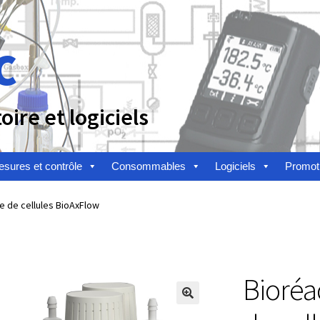
c
ire et logiciels
sures et contrôle
Consommables
Logiciels
Promot
n
Afficheur
Agitateurs magnétiques
Agitateurs pour cultures
e de cellules BioAxFlow
alyse de composés chimiques
Analyse de l’eau
Analyse des allergè
alyse des toxines
Analyse du lait
Analyse du vin
Bioréa
toire
Appareils de laboratoire d’occasion