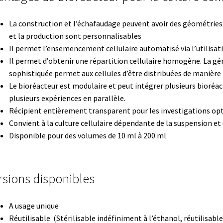
boratoire
Polarimètre
Politique de confidentialité
La construction et l’échafaudage peuvent avoir des géométries 
et la production sont personnalisables
re de remboursements et de retours
Pompes
Il permet l’ensemencement cellulaire automatisé via l’utilisat
Il permet d’obtenir une répartition cellulaire homogène. La gé
Produits spécial Covid 19 / coronavirus
sophistiquée permet aux cellules d’être distribuées de manièr
Le bioréacteur est modulaire et peut intégrer plusieurs bioréa
ité (EQA Schemes)
Promotion – Produits neufs
Promotions
plusieurs expériences en parallèle.
Récipient entièrement transparent pour les investigations opt
eurs
Request a Quote
Saturateur de CO2
Seringues
Services
Convient à la culture cellulaire dépendante de la suspension et 
Disponible pour des volumes de 10 ml à 200 ml
photomètre
Système de positionnement
Téléchargement
Turbidimètre
Tuyaux
Validation de la commande
Vannes
Vidéos
rsions disponibles
A usage unique
Réutilisable (Stérilisable indéfiniment à l’éthanol, réutilisable