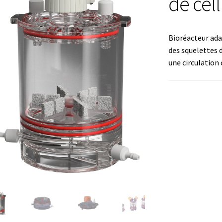
de cel
mation avec Labvision
Automatisation avec Lea
Bioréacteur adap
Bec Bunsen
Bioréacteur
Blocs thermostatés
Boites à gants
des squelettes 
une circulation 
re
Caméra – Vision
Capteur de température
mmunication
Centrifugeuses
Certificats de calibration de tempéra
 de colonies
Conditions générales de vente
Conductivité
génie
Consommable – Culture
ommable – Divers
Consommable – Protection (gants, masque,…
de microorganismes anaérobes et microaérobes
Débit