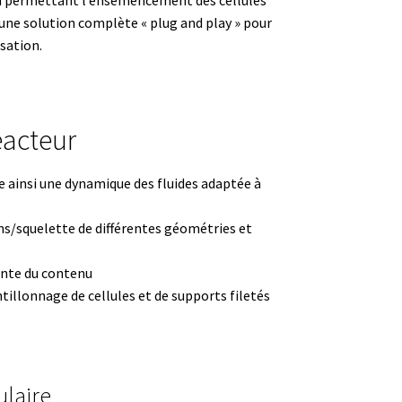
 en permettant l’ensemencement des cellules
d’une solution complète « plug and play » pour
isation.
ire
éacteur
re ainsi une dynamique des fluides adaptée à
les
ons/squelette de différentes géométries et
ante du contenu
on
illonnage de cellules et de supports filetés
ulaire