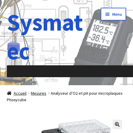
Sysmat
Aller
Aller
Menu
à
au
la
contenu
navigation
ec
Accueil
Accueil
Mesures
Analyseur d’O2 et pH pour microplaques
Phoxycube
À propos de
Abréviations
Accélération