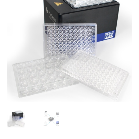
Afficheur
Agitateurs magnétiques
Agitateurs pour cultures
Agitation – Moteur
Agitation-Accessoires
Analyse de composés chimiques
Analyse de l’eau
Analyse des allergènes