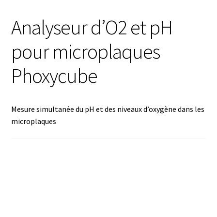
Analyse des antibiotiques
Analyseur d’O2 et pH
Analyse des gaz
pour microplaques
Analyse des toxines
Phoxycube
Analyse du lait
Mesure simultanée du pH et des niveaux d’oxygène dans les
Analyse du vin
microplaques
Analyse microbiologique
Appareils de laboratoire
Appareils de laboratoire d’occasion