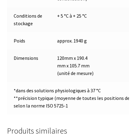
Enregistreur de température jetable
Conditions de
+ 5 °C à + 25 °C
Enregistreurs universels
stockage
Enzymes
Poids
approx. 1940 g
Etalonnage et homologation des balances
Dimensions
120mm x 190.4
mm x 105.7 mm
Evaporation
(unité de mesure)
Extraction
*dans des solutions physiologiques à 37 °C
**précision typique (moyenne de toutes les positions de me
Fermenteur
selon la norme ISO 5725-1
Fermenteurs d’occasion
Produits similaires
Filtration