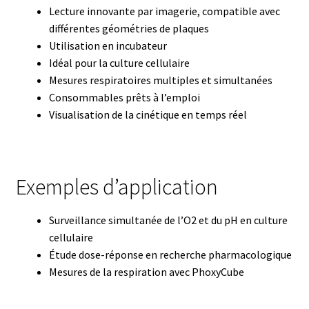
Certificats de calibration de température
Lecture innovante par imagerie, compatible avec
différentes géométries de plaques
Collecteur de fractions
Utilisation en incubateur
Idéal pour la culture cellulaire
Commande
Mesures respiratoires multiples et simultanées
Consommables prêts à l’emploi
Visualisation de la cinétique en temps réel
Compteur de colonies
Conditions générales de vente
Exemples d’application
Conductivité
Surveillance simultanée de l’O2 et du pH en culture
Connectique d’occasion
cellulaire
Étude dose-réponse en recherche pharmacologique
Consommable – Cryogénie
Mesures de la respiration avec PhoxyCube
Consommable – Culture