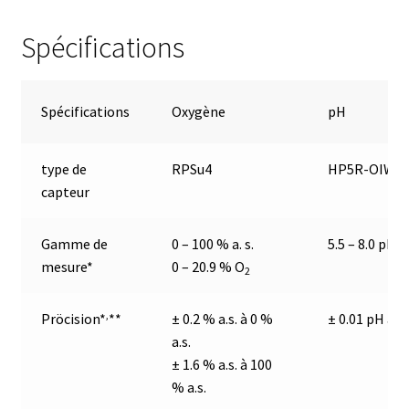
Consommable – Distribution de liquides
Spécifications
Consommable – Divers
Spécifications
Oxygène
pH
Consommable – Protection (gants, masque,…)
type de
RPSu4
HP5R-OIW
Consommables
capteur
Contact
Gamme de
0 – 100 % a. s.
5.5 – 8.0 pH
mesure*
0 – 20.9 % O
2
Contrôle
,
Pröcision*
**
± 0.2 % a.s. à 0 %
± 0.01 pH at 
Cultures de microorganismes anaérobes et microaérobes
a.s.
± 1.6 % a.s. à 100
Débit
% a.s.