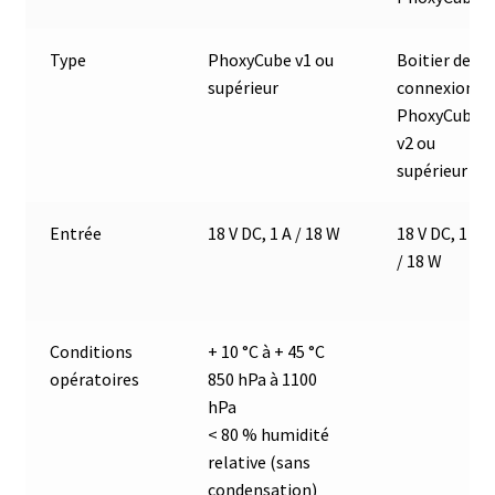
Eau pure et ultrapure
Type
PhoxyCube v1 ou
Boitier de
supérieur
connexion
Echantillonnage
PhoxyCube
v2 ou
Echantillonneur d’air
supérieur
Electronique d’occasion
Entrée
18 V DC, 1 A / 18 W
18 V DC, 1 A
/ 18 W
Electrophorèse
Endoscope
Conditions
+ 10 °C à + 45 °C
opératoires
850 hPa à 1100
Enregistreur d’humidité
hPa
< 80 % humidité
Enregistreur de température
relative (sans
condensation)