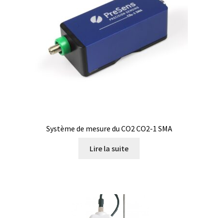
Logiciels
Mesure d’épaisseur de matériau et de revêtement
Mesure d’oxygène et CO2
Mesure de force, dynamomètres
Mesure de la qualité de l’air
Système de mesure du CO2 CO2-1 SMA
Mesure de longueur
Lire la suite
Mesure de niveau
Mesure de température
Mesure du pH et potentiel redox