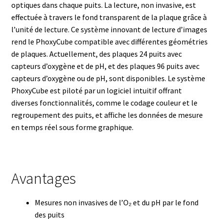
optiques dans chaque puits. La lecture, non invasive, est
Boites à gants
effectuée à travers le fond transparent de la plaque grâce à
l’unité de lecture. Ce système innovant de lecture d’images
Broyeur de cellules
rend le PhoxyCube compatible avec différentes géométries
de plaques. Actuellement, des plaques 24 puits avec
capteurs d’oxygène et de pH, et des plaques 96 puits avec
Calibrateur de température
capteurs d’oxygène ou de pH, sont disponibles. Le système
PhoxyCube est piloté par un logiciel intuitif offrant
Caméra – Vision
diverses fonctionnalités, comme le codage couleur et le
regroupement des puits, et affiche les données de mesure
Capteur de température
en temps réel sous forme graphique.
Capteurs météo et climatiques
Cartes de communication
Avantages
Centrifugeuses
Mesures non invasives de l’O₂ et du pH par le fond
des puits