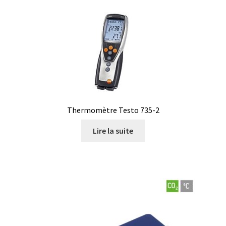
Filtres
Four
Incubateurs
Lampes UV
Thermomètre Testo 735-2
Lecteur de microplaque
Lire la suite
Logiciel Cyclone – Calcul de cyclones
Logiciel de supervision FNet
Logiciel PhytoNet pour chambres climatiques