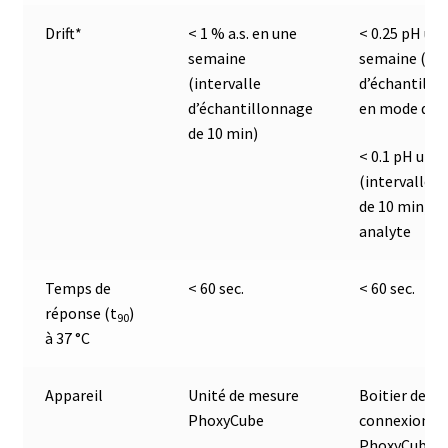
Demande de devis
Drift*
< 1 % a.s. en une
< 0.25 pH uni
semaine
semaine (int
Dernière nouvelle
(intervalle
d’échantillo
d’échantillonnage
en mode d’an
Dessiccateur
de 10 min)
< 0.1 pH uni
Détermination du point de fusion
(intervalle 
de 10 min) 
Développement d’applications SCADA
analyte
Développement d’applications Windows, Android et iOS
Temps de
< 60 sec.
< 60 sec.
réponse (t
)
90
Développement de sites WEB
à 37 °C
Digesteur
Appareil
Unité de mesure
Boitier de
PhoxyCube
connexion
DTS, expériences de traçage
PhoxyCube