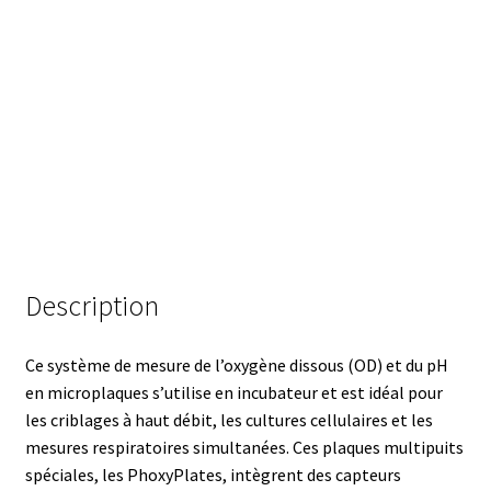
Armoires antidéflagrantes EX
Autoclave
Automation avec Labvision
Automatisation avec Lea
Bain-marie et thermostat
Bains à ultrasons
Description
Bec Bunsen
Ce système de mesure de l’oxygène dissous (OD) et du pH
en microplaques s’utilise en incubateur et est idéal pour
Bioréacteur
les criblages à haut débit, les cultures cellulaires et les
mesures respiratoires simultanées. Ces plaques multipuits
Blocs thermostatés
spéciales, les PhoxyPlates, intègrent des capteurs