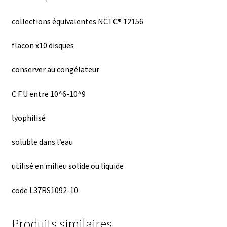
Armoires antidéflagrantes EX
collections équivalentes NCTC® 12156
Autoclave
flacon x10 disques
Automation avec Labvision
conserver au congélateur
Automatisation avec Lea
C.F.U entre 10^6-10^9
Bain-marie et thermostat
lyophilisé
Bains à ultrasons
soluble dans l’eau
Bec Bunsen
utilisé en milieu solide ou liquide
Bioréacteur
code L37RS1092-10
Blocs thermostatés
Produits similaires