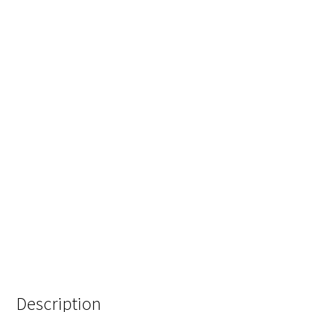
Analyse des antibiotiques
Analyse des gaz
Analyse des toxines
Analyse du lait
Analyse du vin
Analyse microbiologique
Appareils de laboratoire
Appareils de laboratoire d’occasion
Description