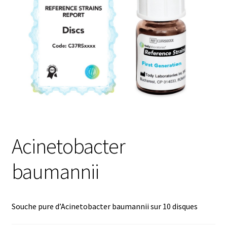
Afficheur
Agitateurs magnétiques
Agitateurs pour cultures
Agitation – Moteur
Agitation-Accessoires
Acinetobacter
Analyse de composés chimiques
baumannii
Analyse de l’eau
Souche pure d’Acinetobacter baumannii sur 10 disques
Analyse des allergènes