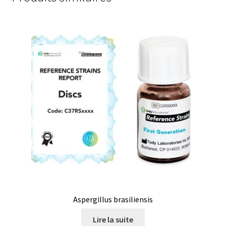
Boites à gants
Broyeur de cellules
Calibrateur de température
Caméra – Vision
Capteur de température
Capteurs météo et climatiques
Cartes de communication
Aspergillus brasiliensis
Centrifugeuses
Lire la suite