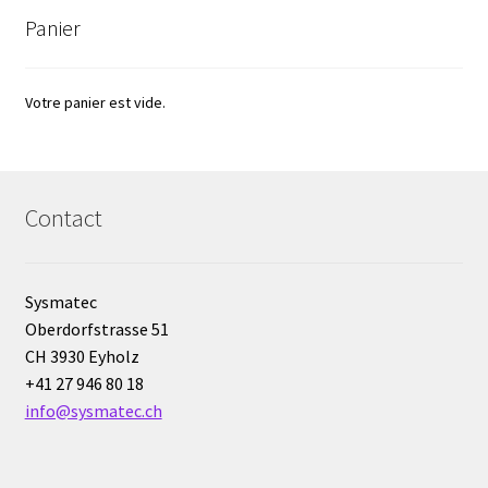
Panier
Eau pure et ultrapure
Echantillonnage
Votre panier est vide.
Echantillonneur d’air
Contact
Electronique d’occasion
Electrophorèse
Sysmatec
Oberdorfstrasse 51
Endoscope
CH 3930 Eyholz
+41 27 946 80 18
Enregistreur d’humidité
info@sysmatec.ch
Enregistreur de température